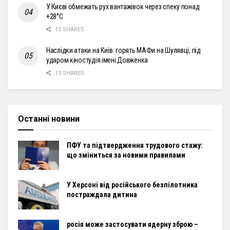
У Києві обмежать рух вантажівок через спеку понад
+28°С
15 SHARES
Наслідки атаки на Київ: горять МАФи на Шулявці, під
ударом кіностудія імені Довженка
13 SHARES
Останні новини
ПФУ та підтвердження трудового стажу:
що зміниться за новими правилами
У Херсоні від російського безпілотника
постраждала дитина
росія може застосувати ядерну зброю –