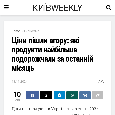
КИЇВWEEKLY
Home
Економіка
Ціни пішли вгору: які
продукти найбільше
подорожчали за останній
місяць
A
13.11.2024
A
10
SHARES
Ціни на продукти в Україні за жовтень 2024