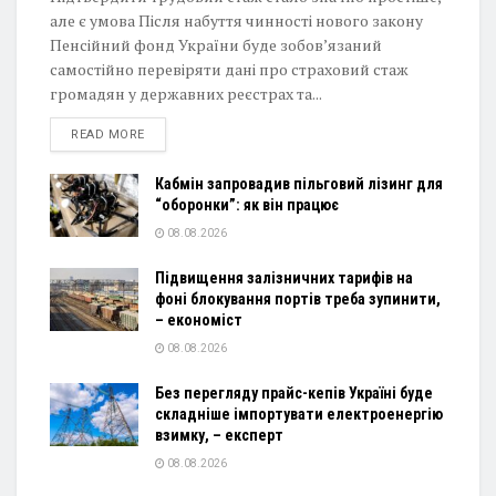
але є умова Після набуття чинності нового закону
Пенсійний фонд України буде зобов’язаний
самостійно перевіряти дані про страховий стаж
громадян у державних реєстрах та...
DETAILS
READ MORE
Кабмін запровадив пільговий лізинг для
“оборонки”: як він працює
08.08.2026
Підвищення залізничних тарифів на
фоні блокування портів треба зупинити,
– економіст
08.08.2026
Без перегляду прайс-кепів Україні буде
складніше імпортувати електроенергію
взимку, – експерт
08.08.2026