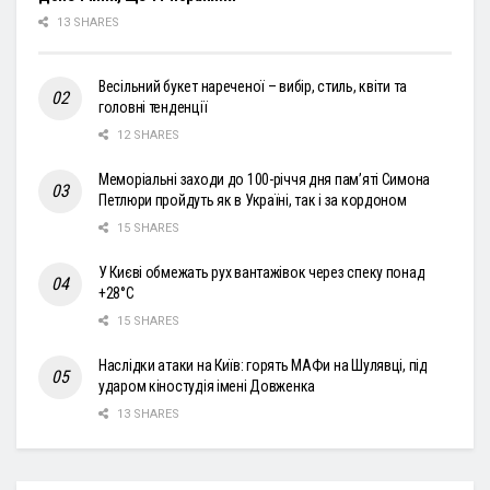
13 SHARES
Весільний букет нареченої – вибір, стиль, квіти та
головні тенденції
12 SHARES
Меморіальні заходи до 100-річчя дня пам’яті Симона
Петлюри пройдуть як в Україні, так і за кордоном
15 SHARES
У Києві обмежать рух вантажівок через спеку понад
+28°С
15 SHARES
Наслідки атаки на Київ: горять МАФи на Шулявці, під
ударом кіностудія імені Довженка
13 SHARES