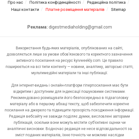
Про нас
Політика конфіденційності
Редакційна політика
Наші контакти
Платне розміщення матеріалів
Sitemap
Реклама:
digestmediaholding@gmail.com
Використання будь-яких матеріалів, опублікованих на сайті,
дозволяється лише за умови обов’язкового та коректного зазначення
активного посилання на ресурс kyivweekly.com. Це правило
поширюється на всі типи контенту — новини, аналітику, авторські статті,
мультимедійні матеріали та інші публікації.
Для інтернет-видань і онлайн-платформ гіперпосилання має бути
відкритим і доступним для індексації пошуковими системами.
Рекомендовано розміщувати його безпосередньо в підзаголовку
матеріалу або в першому абзаці тексту, щоб забезпечити коректне
посилання на джерело та підвищити прозорість походження інформації.
Редакція вебсайту не завжди поділяє думки, висловлені авторами
публікацій, оскільки вони можуть містити суб’єктивні оцінки чи
аналітичні висновки. Водночас редакція не несе відповідальності за
зміст поданих матеріалів, їхню точність чи можливі наслідки