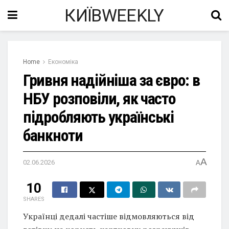
КИЇВWEEKLY
Home
Економіка
Гривня надійніша за євро: в
НБУ розповіли, як часто
підробляють українські
банкноти
A
02.06.2026
A
10
SHARES
Українці дедалі частіше відмовляються від