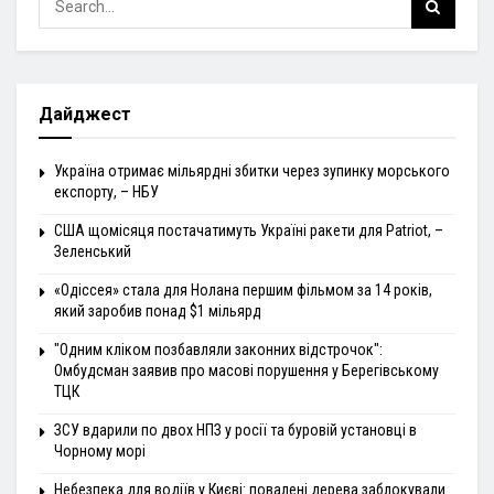
Дайджест
Україна отримає мільярдні збитки через зупинку морського
експорту, – НБУ
США щомісяця постачатимуть Україні ракети для Patriot, –
Зеленський
«Одіссея» стала для Нолана першим фільмом за 14 років,
який заробив понад $1 мільярд
"Одним кліком позбавляли законних відстрочок":
Омбудсман заявив про масові порушення у Берегівському
ТЦК
ЗСУ вдарили по двох НПЗ у росії та буровій установці в
Чорному морі
Небезпека для водіїв у Києві: повалені дерева заблокували