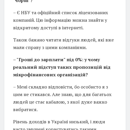
"чорні"?
– Є НБУ та офіційний список ліцензованих
компаній. Цю інформацію можна знайти у
відкритому доступі в інтернеті.
Також бажано читати відгуки людей, які вже
мали справу з цими компаніями.
– "Гроші до зарплати" під 0%: у чому
реальний підступ таких пропозицій від
мікрофінансових організацій?
– Мені складно відповісти, бо особисто я з
цим не стикався. Але знаю, що для багатьох
людей це стає кабалою, з якої дуже важко
вибратися.
Рівень доходів в Україні низький, і люди
часто змушені користуватись такими