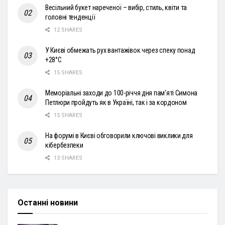
Весільний букет нареченої – вибір, стиль, квіти та
головні тенденції
12 SHARES
У Києві обмежать рух вантажівок через спеку понад
+28°С
15 SHARES
Меморіальні заходи до 100-річчя дня пам’яті Симона
Петлюри пройдуть як в Україні, так і за кордоном
15 SHARES
На форумі в Києві обговорили ключові виклики для
кібербезпеки
13 SHARES
Останні новини