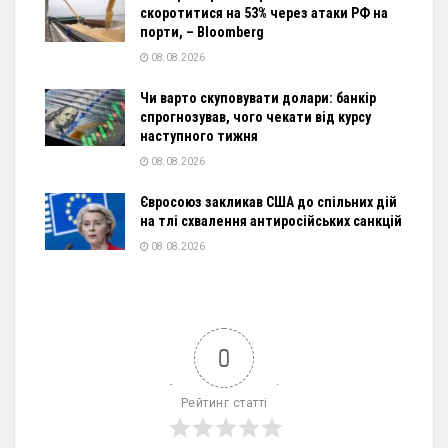
скоротитися на 53% через атаки РФ на
порти, – Bloomberg
08.08.2026
Чи варто скуповувати долари: банкір
спрогнозував, чого чекати від курсу
наступного тижня
08.08.2026
Євросоюз закликав США до спільних дій
на тлі схвалення антиросійських санкцій
08.08.2026
0
Рейтинг статті