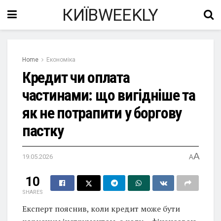
КИЇВWEEKLY
Home
Економіка
Кредит чи оплата
частинами: що вигідніше та
як не потрапити у боргову
пастку
A
19.05.2026
A
10
SHARES
Експерт пояснив, коли кредит може бути