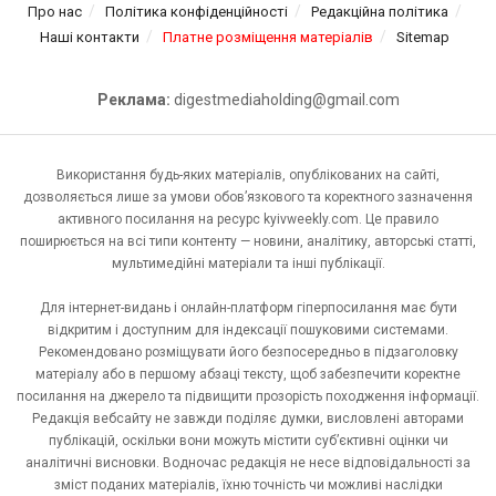
Про нас
Політика конфіденційності
Редакційна політика
Наші контакти
Платне розміщення матеріалів
Sitemap
Реклама:
digestmediaholding@gmail.com
Використання будь-яких матеріалів, опублікованих на сайті,
дозволяється лише за умови обов’язкового та коректного зазначення
активного посилання на ресурс kyivweekly.com. Це правило
поширюється на всі типи контенту — новини, аналітику, авторські статті,
мультимедійні матеріали та інші публікації.
Для інтернет-видань і онлайн-платформ гіперпосилання має бути
відкритим і доступним для індексації пошуковими системами.
Рекомендовано розміщувати його безпосередньо в підзаголовку
матеріалу або в першому абзаці тексту, щоб забезпечити коректне
посилання на джерело та підвищити прозорість походження інформації.
Редакція вебсайту не завжди поділяє думки, висловлені авторами
публікацій, оскільки вони можуть містити суб’єктивні оцінки чи
аналітичні висновки. Водночас редакція не несе відповідальності за
зміст поданих матеріалів, їхню точність чи можливі наслідки