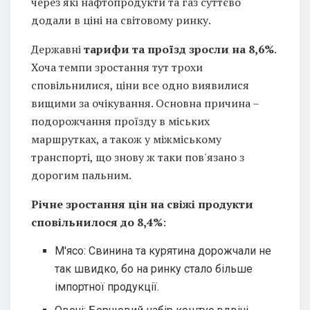
через які нафтопродукти та газ суттєво
додали в ціні на світовому ринку.
Державні
тарифи та проїзд зросли на 8,6%
.
Хоча темпи зростання тут трохи
сповільнилися, ціни все одно виявилися
вищими за очікування. Основна причина –
подорожчання проїзду в міських
маршрутках, а також у міжміському
транспорті, що знову ж таки пов'язано з
дорогим пальним.
Річне зростання цін на свіжі продукти
сповільнилося до 8,4%
:
М'ясо: Свинина та курятина дорожчали не
так швидко, бо на ринку стало більше
імпортної продукції.