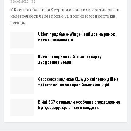
08.08.2026
0
У Києві та області на 8 серпня оголосили жовтий рівень
небезпечності через грози. За прогнозом синоптиків,
негода...
Uklon придбав e-Wings і вийшов на ринок
електросамокатів
Вчені створили найточнішу карту
льодовиків Землі
Євросоюз закликав США до спільних дій на
тлі схвалення антиросійських санкцій
Бійці ЗСУ отримали особливе спорядження
Бундесверу: що в нього входить