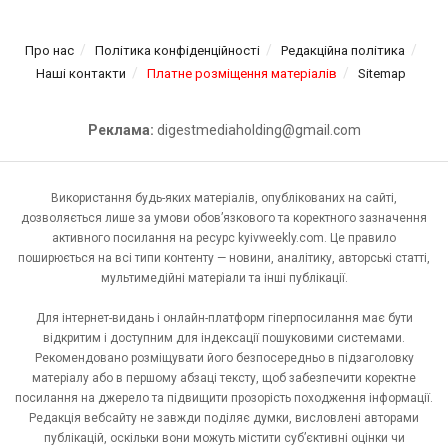
Про нас
Політика конфіденційності
Редакційна політика
Наші контакти
Платне розміщення матеріалів
Sitemap
Реклама:
digestmediaholding@gmail.com
Використання будь-яких матеріалів, опублікованих на сайті,
дозволяється лише за умови обов’язкового та коректного зазначення
активного посилання на ресурс kyivweekly.com. Це правило
поширюється на всі типи контенту — новини, аналітику, авторські статті,
мультимедійні матеріали та інші публікації.
Для інтернет-видань і онлайн-платформ гіперпосилання має бути
відкритим і доступним для індексації пошуковими системами.
Рекомендовано розміщувати його безпосередньо в підзаголовку
матеріалу або в першому абзаці тексту, щоб забезпечити коректне
посилання на джерело та підвищити прозорість походження інформації.
Редакція вебсайту не завжди поділяє думки, висловлені авторами
публікацій, оскільки вони можуть містити суб’єктивні оцінки чи