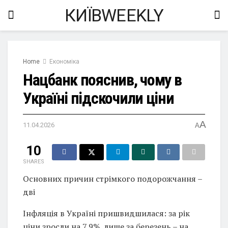
КИЇВWEEKLY
Home
Економіка
Нацбанк пояснив, чому в
Україні підскочили ціни
A
11.04.2026
A
10
SHARES
Основних причин стрімкого подорожчання –
дві
Інфляція в Україні пришвидшилася: за рік
ціни зросли на 7,9%, лише за березень – на