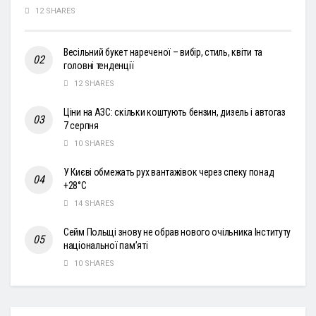
12 SHARES
Весільний букет нареченої – вибір, стиль, квіти та
головні тенденції
12 SHARES
Ціни на АЗС: скільки коштують бензин, дизель і автогаз
7 серпня
10 SHARES
У Києві обмежать рух вантажівок через спеку понад
+28°С
14 SHARES
Сейм Польщі знову не обрав нового очільника Інституту
національної пам’яті
10 SHARES