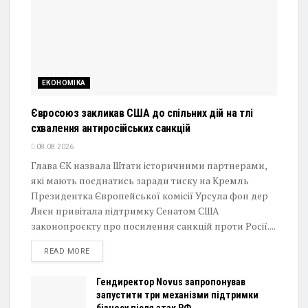
ЕКОНОМІКА
Євросоюз закликав США до спільних дій на тлі
схвалення антиросійських санкцій
08.08.2026
Глава ЄК назвала Штати історичними партнерами,
які мають поєднатись заради тиску на Кремль
Президентка Європейської комісії Урсула фон дер
Ляєн привітала підтримку Сенатом США
законопроєкту про посилення санкцій проти Росії....
DETAILS
READ MORE
Гендиректор Novus запропонував
запустити три механізми підтримки
бізнесу після атак РФ