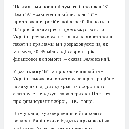
"На жаль, ми повинні думати і про план "Б".
План "А" – закінчення війни, план "Б" –
продовження російської агресії. Якщо план
"Б" і російська агресія продовжується, то
Україна розраховує не тільки на двосторонні
пакети з країнами, ми розраховуємо на, як
мінімум, 40-45 мільярдів євро на рік
фінансової допомоги". – сказав Зеленський.
У разі
плану "Б"
та продовження війни –
Україна зможе використовувати репараційну
позику на підтримку армії та оборонного
сектору, стверджує глава держави. Йдеться
про фінансування зброї, ППО, тощо.
Втім у випадку завершення війни кошти
репараційної позики будуть спрямовані на
відбудову України, каже президент.