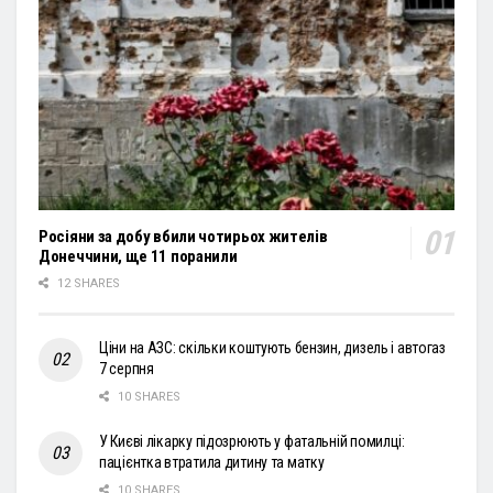
Росіяни за добу вбили чотирьох жителів
Донеччини, ще 11 поранили
12 SHARES
Ціни на АЗС: скільки коштують бензин, дизель і автогаз
7 серпня
10 SHARES
У Києві лікарку підозрюють у фатальній помилці:
пацієнтка втратила дитину та матку
10 SHARES