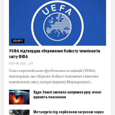
СПОРТ
УЄФА підтвердив збереження бойкоту чемпіонатів
світу ФІФА
07.08.2026
0
Союз європейських футбольних асоціацій (УЄФА)
підтвердив, що збереже бойкот чоловічих і жіночих
чемпіонатів світу, попри відмову Міжнародної...
Ядро Землі змінило напрямок руху: вчені
шукають пояснення
Металургія під серйозною загрозою через