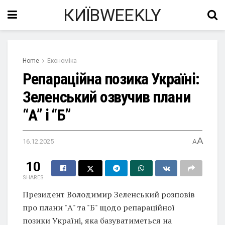
КИЇВWEEKLY
Home
Економіка
Репараційна позика Україні:
Зеленський озвучив плани
“А” і “Б”
A
16.12.2025
A
10
SHARES
Президент Володимир Зеленський розповів
про плани "А" та "Б" щодо репараційної
позики Україні, яка базуватиметься на