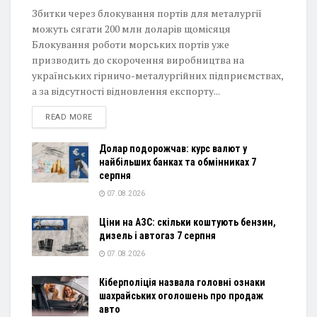
Збитки через блокування портів для металургії
можуть сягати 200 млн доларів щомісяця
Блокування роботи морських портів уже
призводить до скорочення виробництва на
українських гірничо-металургійних підприємствах,
а за відсутності відновлення експорту...
DETAILS
READ MORE
Долар подорожчав: курс валют у
найбільших банках та обмінниках 7
серпня
07.08.2026
Ціни на АЗС: скільки коштують бензин,
дизель і автогаз 7 серпня
07.08.2026
Кіберполіція назвала головні ознаки
шахрайських оголошень про продаж
авто