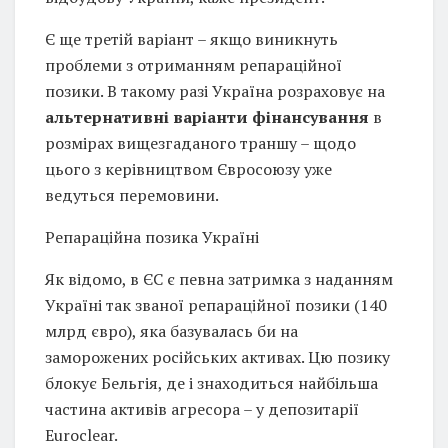
Є ще третій варіант – якщо виникнуть
проблеми з отриманням репараційної
позики. В такому разі Україна розраховує на
альтернативні варіанти фінансування
в
розмірах вищезгаданого траншу – щодо
цього з керівництвом Євросоюзу уже
ведуться перемовини.
Репараційна позика Україні
Як відомо, в ЄС є певна затримка з наданням
Україні так званої репараційної позики (140
млрд євро), яка базувалась би на
заморожених російських активах. Цю позику
блокує Бельгія, де і знаходиться найбільша
частина активів агресора – у депозитарії
Euroclear.