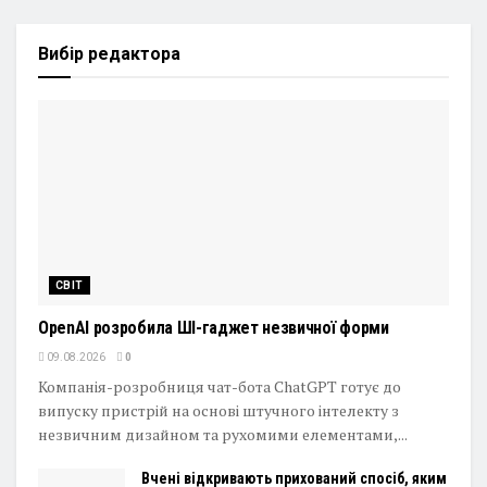
Вибір редактора
СВІТ
OpenAI розробила ШІ-гаджет незвичної форми
09.08.2026
0
Компанія-розробниця чат-бота ChatGPT готує до
випуску пристрій на основі штучного інтелекту з
незвичним дизайном та рухомими елементами,...
Вчені відкривають прихований спосіб, яким