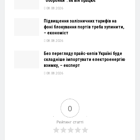
“оборонки”: як він працює
08.08.2026
Підвищення залізничних тарифів на
фоні блокування портів треба зупинити,
– економіст
08.08.2026
Без перегляду прайс-кепів Україні буде
складніше імпортувати електроенергію
взимку, – експерт
08.08.2026
0
Рейтинг статті