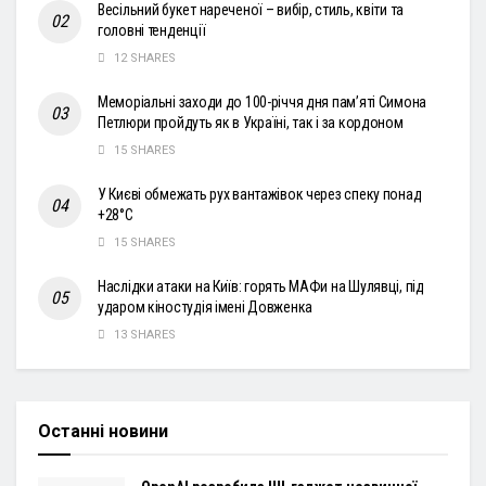
Весільний букет нареченої – вибір, стиль, квіти та
головні тенденції
12 SHARES
Меморіальні заходи до 100-річчя дня пам’яті Симона
Петлюри пройдуть як в Україні, так і за кордоном
15 SHARES
У Києві обмежать рух вантажівок через спеку понад
+28°С
15 SHARES
Наслідки атаки на Київ: горять МАФи на Шулявці, під
ударом кіностудія імені Довженка
13 SHARES
Останні новини