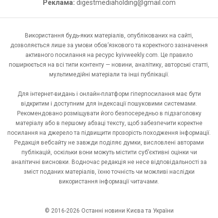
Реклама:
digestmediaholding@gmail.com
Використання будь-яких матеріалів, опублікованих на сайті,
дозволяється лише за умови обов’язкового та коректного зазначення
активного посилання на ресурс kyivweekly.com. Це правило
поширюється на всі типи контенту — новини, аналітику, авторські статті,
мультимедійні матеріали та інші публікації.
Для інтернет-видань і онлайн-платформ гіперпосилання має бути
відкритим і доступним для індексації пошуковими системами.
Рекомендовано розміщувати його безпосередньо в підзаголовку
матеріалу або в першому абзаці тексту, щоб забезпечити коректне
посилання на джерело та підвищити прозорість походження інформації.
Редакція вебсайту не завжди поділяє думки, висловлені авторами
публікацій, оскільки вони можуть містити суб’єктивні оцінки чи
аналітичні висновки. Водночас редакція не несе відповідальності за
зміст поданих матеріалів, їхню точність чи можливі наслідки
використання інформації читачами.
© 2016-2026 Останні новини Києва та України