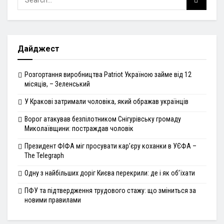
Дайджест
Розгортання виробництва Patriot Україною займе від 12
місяців, – Зеленський
У Кракові затримали чоловіка, який ображав українців
Ворог атакував безпілотником Снігурівську громаду
Миколаївщини: постраждав чоловік
Президент ФІФА міг просувати кар’єру коханки в УЄФА –
The Telegraph
Одну з найбільших доріг Києва перекрили: де і як об’їхати
ПФУ та підтвердження трудового стажу: що зміниться за
новими правилами