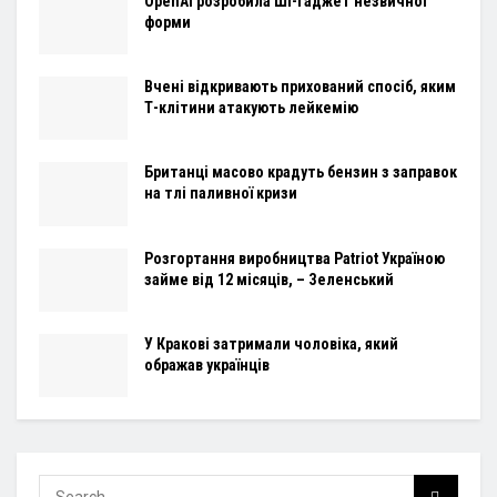
OpenAI розробила ШІ-гаджет незвичної
форми
Вчені відкривають прихований спосіб, яким
Т-клітини атакують лейкемію
Британці масово крадуть бензин з заправок
на тлі паливної кризи
Розгортання виробництва Patriot Україною
займе від 12 місяців, – Зеленський
У Кракові затримали чоловіка, який
ображав українців