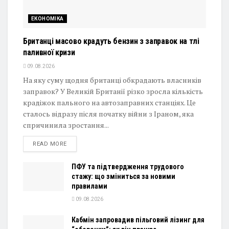
ЕКОНОМІКА
Британці масово крадуть бензин з заправок на тлі
паливної кризи
09.08.2026
На яку суму щодня британці обкрадають власників
заправок? У Великій Британії різко зросла кількість
крадіжок пального на автозаправних станціях. Це
сталось відразу після початку війни з Іраном, яка
спричинила зростання...
DETAILS
READ MORE
ПФУ та підтвердження трудового
стажу: що зміниться за новими
правилами
09.08.2026
Кабмін запровадив пільговий лізинг для