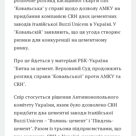
розпочне розгляд касаційної скарги ПБГ
"Ковальська" у справі щодо дозволу АМКУ на
придбання компанією CRH двох цементних
заводів італійської Buzzi Unicem в Україні. У
"Ковальскій" заявляють, що ця угода створює
ризики для конкуренції на цементному
ринку.
Про це йдеться у матеріалі РБК-Україна
"Битва за цемент. Верховний Суд продовжить
розгляд справи "Ковальської" проти АМКУ та
CRH".
Спір стосується рішення Антимонопольного
комітету України, яким було дозволено CRH
придбати два цементні заводи італійської
Buzzi Unicem – "Волинь-цемент" і "Південь-
цемент". Разом із трьома підприємствами, що