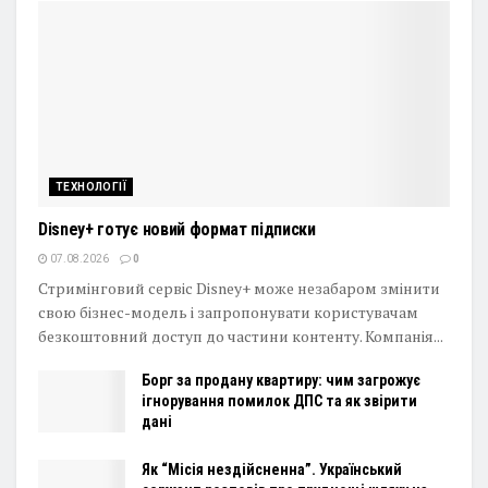
ТЕХНОЛОГІЇ
Disney+ готує новий формат підписки
07.08.2026
0
Стримінговий сервіс Disney+ може незабаром змінити
свою бізнес-модель і запропонувати користувачам
безкоштовний доступ до частини контенту. Компанія...
Борг за продану квартиру: чим загрожує
ігнорування помилок ДПС та як звірити
дані
Як “Місія нездійсненна”. Український