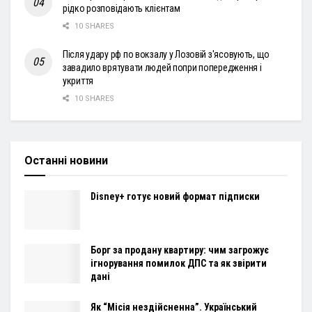
рідко розповідають клієнтам
10 SHARES
Після удару рф по вокзалу у Лозовій з'ясовують, що
завадило врятувати людей попри попередження і
укриття
10 SHARES
Останні новини
Disney+ готує новий формат підписки
Борг за продану квартиру: чим загрожує
ігнорування помилок ДПС та як звірити
дані
Як “Місія нездійсненна”. Український