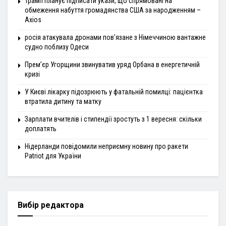
Трамп планує підписати укази, що спрямовані на
обмеження набуття громадянства США за народженням –
Axios
росія атакувала дронами пов’язане з Німеччиною вантажне
судно поблизу Одеси
Прем’єр Угорщини звинуватив уряд Орбана в енергетичній
кризі
У Києві лікарку підозрюють у фатальній помилці: пацієнтка
втратила дитину та матку
Зарплати вчителів і стипендії зростуть з 1 вересня: скільки
доплатять
Нідерланди повідомили неприємну новину про ракети
Patriot для України
Вибір редактора