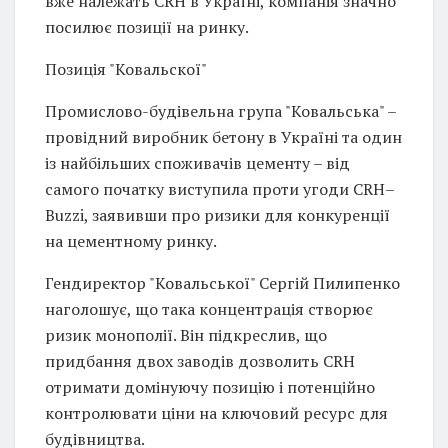
вже належать CRH в Україні, компанія значно
посилює позиції на ринку.
Позиція "Ковальскої"
Промислово-будівельна група "Ковальська" –
провідний виробник бетону в Україні та один
із найбільших споживачів цементу – від
самого початку виступила проти угоди CRH–
Buzzi, заявивши про ризики для конкуренції
на цементному ринку.
Гендиректор "Ковальської" Сергій Пилипенко
наголошує, що така концентрація створює
ризик монополії. Він підкреслив, що
придбання двох заводів дозволить CRH
отримати домінуючу позицію і потенційно
контролювати ціни на ключовий ресурс для
будівництва.