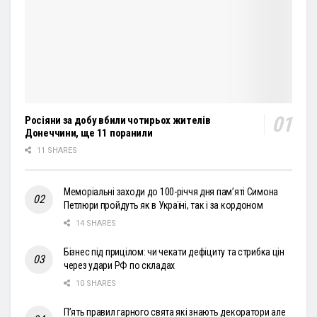
Росіяни за добу вбили чотирьох жителів
Донеччини, ще 11 поранили
11 SHARES
Меморіальні заходи до 100-річчя дня пам’яті Симона
Петлюри пройдуть як в Україні, так і за кордоном
14 SHARES
Бізнес під прицілом: чи чекати дефіциту та стрибка цін
через удари РФ по складах
10 SHARES
П’ять правил гарного свята які знають декоратори але