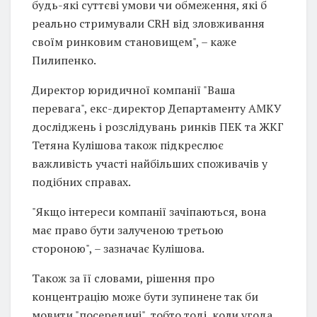
будь-які суттєві умови чи обмеження, які б
реально стримували CRH від зловживання
своїм ринковим становищем", – каже
Пилипенко.
Директор юридичної компанії "Ваша
перевага", екс-директор Департаменту АМКУ
досліджень і розслідувань ринків ПЕК та ЖКГ
Тетяна Кулішова також підкреслює
важливість участі найбільших споживачів у
подібних справах.
"Якщо інтереси компанії зачіпаються, вона
має право бути залученою третьою
стороною", – зазначає Кулішова.
Також за її словами, рішення про
концентрацію може бути зупинене так би
мовити "посередині", тобто тоді, коли угода