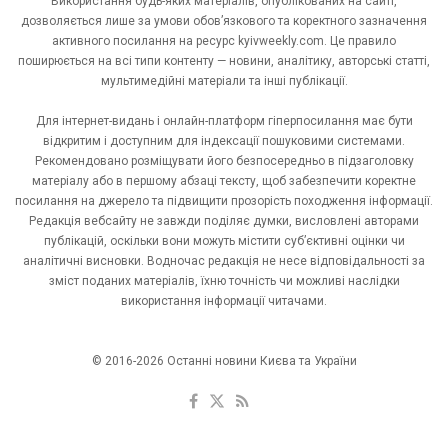
Використання будь-яких матеріалів, опублікованих на сайті,
дозволяється лише за умови обов’язкового та коректного зазначення
активного посилання на ресурс kyivweekly.com. Це правило
поширюється на всі типи контенту — новини, аналітику, авторські статті,
мультимедійні матеріали та інші публікації.
Для інтернет-видань і онлайн-платформ гіперпосилання має бути
відкритим і доступним для індексації пошуковими системами.
Рекомендовано розміщувати його безпосередньо в підзаголовку
матеріалу або в першому абзаці тексту, щоб забезпечити коректне
посилання на джерело та підвищити прозорість походження інформації.
Редакція вебсайту не завжди поділяє думки, висловлені авторами
публікацій, оскільки вони можуть містити суб’єктивні оцінки чи
аналітичні висновки. Водночас редакція не несе відповідальності за
зміст поданих матеріалів, їхню точність чи можливі наслідки
використання інформації читачами.
© 2016-2026 Останні новини Києва та України