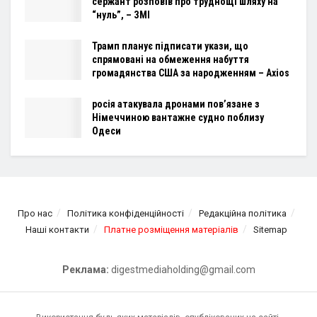
сержант розповів про труднощі шляху на
“нуль”, – ЗМІ
Трамп планує підписати укази, що
спрямовані на обмеження набуття
громадянства США за народженням – Axios
росія атакувала дронами пов’язане з
Німеччиною вантажне судно поблизу
Одеси
Про нас
Політика конфіденційності
Редакційна політика
Наші контакти
Платне розміщення матеріалів
Sitemap
Реклама:
digestmediaholding@gmail.com