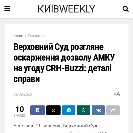
КИЇВWEEKLY
Home
Економіка
Верховний Суд розгляне
оскарження дозволу АМКУ
на угоду CRH-Buzzi: деталі
справи
A
09.09.2025
A
10
SHARES
У четвер, 11 вересня, Верховний Суд