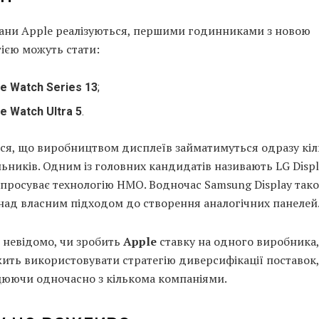
ани Apple реалізуються, першими годинниками з новою
ією можуть стати:
e Watch Series 13
;
e Watch Ultra 5
.
ься, що виробництвом дисплеїв займатимуться одразу кіл
ьників. Одним із головних кандидатів називають LG Displ
просуває технологію HMO. Водночас Samsung Display так
над власним підходом до створення аналогічних панелей
 невідомо, чи зробить
Apple
ставку на одного виробника,
ить використовувати стратегію диверсифікації поставок,
цюючи одночасно з кількома компаніями.