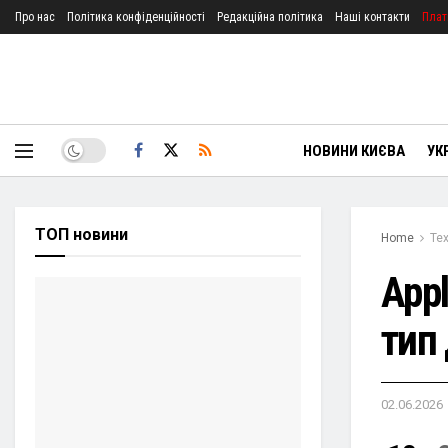
Про нас
Політика конфіденційності
Редакційна політика
Наші контакти
Плат
НОВИНИ КИЄВА
УК
ТОП новини
Home
Тех
App
тип
02.06.2026