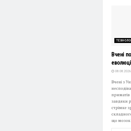
ТЕХНОЛО
Вчені п
еволюці
08.08.2026
Вчені з У
несподіва
приматів
завдяки р
стрімке з
складног
що мозок 