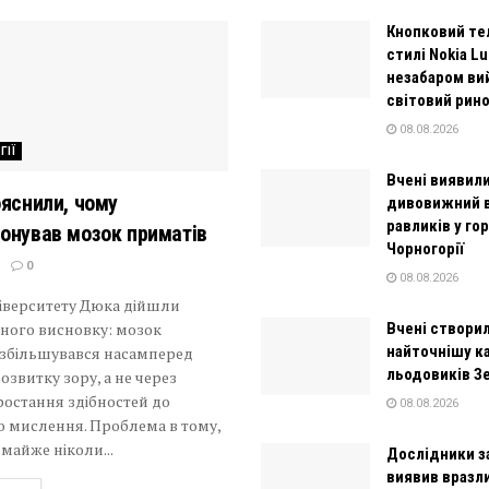
Кнопковий те
стилі Nokia L
незабаром ви
світовий рин
08.08.2026
ГІЇ
Вчені виявил
ояснили, чому
дивовижний 
равликів у го
онував мозок приматів
Чорногорії
0
08.08.2026
ніверситету Дюка дійшли
ного висновку: мозок
Вчені створи
найточнішу к
 збільшувався насамперед
льодовиків З
озвитку зору, а не через
ростання здібностей до
08.08.2026
о мислення. Проблема в тому,
майже ніколи...
Дослідники з
виявив вразл