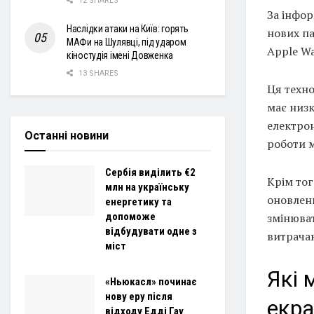
12 SHARES
За інфо
Наслідки атаки на Київ: горять
нових па
МАФи на Шулявці, під ударом
Apple Wa
кіностудія імені Довженка
13 SHARES
Ця техн
має низк
електрон
Останні новини
роботи м
Сербія виділить €2
Крім тог
млн на українську
оновлен
енергетику та
допоможе
змінюват
відбудувати одне з
витрачаю
міст
Які 
«Ньюкасл» починає
нову еру після
екр
відходу Едді Гау