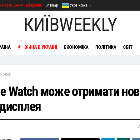
не розміщення матеріалів
Sitemap
Українська
КИЇВWEEKLY
РАЇНА
ВІЙНА В УКРАЇНІ
ЕКОНОМІКА
ПОЛІТИКА
СВІТ
нології
le Watch може отримати но
 дисплея