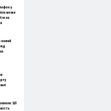
лефон у
umia може
йти на
ок
и новий
вид
рах
ли
арту
емлі
аявили: ШІ
ивість