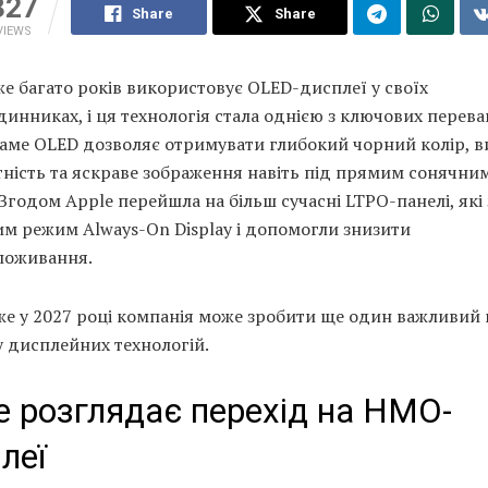
327
Share
Share
VIEWS
е багато років використовує OLED-дисплеї у своїх
инниках, і ця технологія стала однією з ключових перева
Саме OLED дозволяє отримувати глибокий чорний колір, в
ність та яскраве зображення навіть під прямим сонячни
 Згодом Apple перейшла на більш сучасні LTPO-панелі, які
м режим Always-On Display і допомогли знизити
поживання.
е у 2027 році компанія може зробити ще один важливий 
 дисплейних технологій.
e розглядає перехід на HMO-
леї