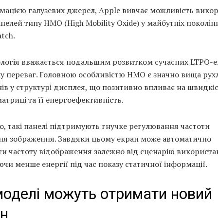
рмацією галузевих джерел, Apple вивчає можливість вико
нелей типу HMO (High Mobility Oxide) у майбутніх поколін
tch.
ологія вважається подальшим розвитком сучасних LTPO-ек
у переваг. Головною особливістю HMO є значно вища рух
ів у структурі дисплея, що позитивно впливає на швидкі
атриці та її енергоефективність.
о, такі панелі підтримують гнучке регулювання частоти
ня зображення. Завдяки цьому екран може автоматично
и частоту відображення залежно від сценарію використа
чи менше енергії під час показу статичної інформації.
моделі можуть отримати новий
ан