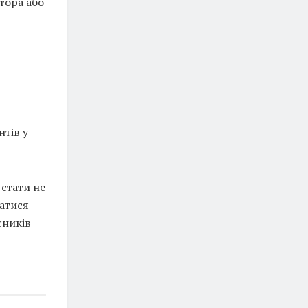
тора або
тів у
стати не
ватися
сників