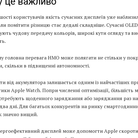
 це важливо
шості користувачів якість сучасних дисплеїв уже наблизи
оли помітити різницю стає дедалі складніше. Сучасні OLE
ують чудову передачу кольорів, широкі кути огляду та ви
ть.
му головна перевага HMO може полягати не стільки у пок
, скільки в підвищенні автономності.
ти від акумулятора залишається одним із найчастіших пр
ики Apple Watch. Попри численні оптимізації, більшість 
потребують щоденного заряджання або заряджання раз на
два дні. Для багатьох конкурентів на ринку смартгодинни
к значно вищий.
нергоефективний дисплей може допомогти Apple скорот