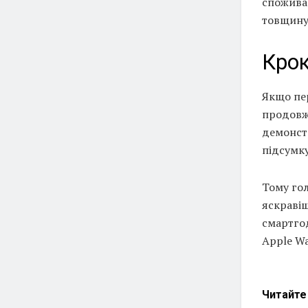
споживан
товщину
Крок
Якщо пер
продовж
демонст
підсумку
Тому го
яскравіш
смартгод
Apple Wa
Читайт