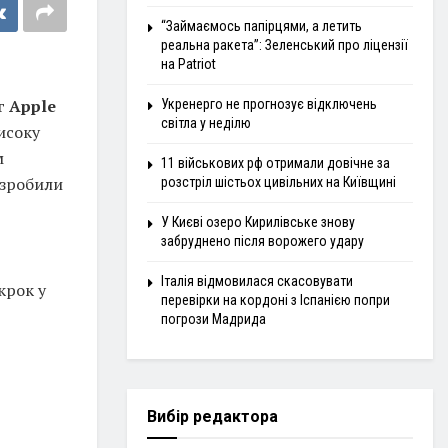
“Займаємось папірцями, а летить
реальна ракета”: Зеленський про ліцензії
на Patriot
г
Apple
Укренерго не прогнозує відключень
світла у неділю
исоку
м
11 військових рф отримали довічне за
 зробили
розстріл шістьох цивільних на Київщині
У Києві озеро Кирилівське знову
забруднено після ворожего удару
Італія відмовилася скасовувати
крок у
перевірки на кордоні з Іспанією попри
погрози Мадрида
Вибір редактора