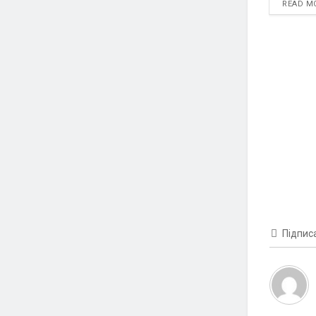
READ M
Підпис