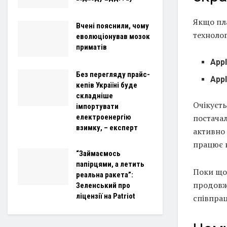
Якщо пл
Вчені пояснили, чому
технолог
еволюціонував мозок
приматів
Appl
Без перегляду прайс-
Appl
кепів Україні буде
складніше
Очікуєт
імпортувати
постачал
електроенергію
взимку, – експерт
активно 
працює 
“Займаємось
папірцями, а летить
Поки що
реальна ракета”:
продовж
Зеленський про
ліцензії на Patriot
співпра