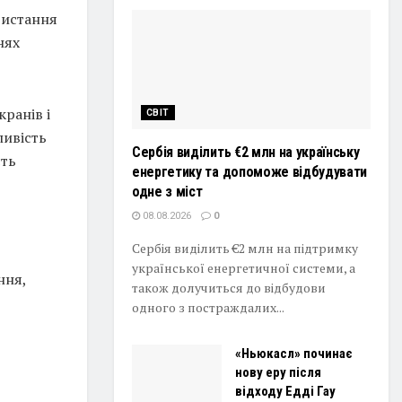
ристання
нях
ранів і
СВІТ
ливість
Сербія виділить €2 млн на українську
сть
енергетику та допоможе відбудувати
одне з міст
08.08.2026
0
Сербія виділить €2 млн на підтримку
української енергетичної системи, а
ння,
також долучиться до відбудови
одного з постраждалих...
«Ньюкасл» починає
нову еру після
відходу Едді Гау