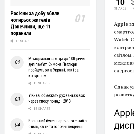
10
SHARES
Росіяни за добу вбили
чотирьох жителів
Apple
вж
Донеччини, ще 11
смартгод
поранили
Watch
. 
13 SHARES
контраст
світлом.
Меморіальні заходи до 100-річчя
можливи
дня пам’яті Симона Петлюри
енергос
пройдуть як в Україні, так і за
кордоном
15 SHARES
Однак уж
розвитку
У Києві обмежать рух вантажівок
через спеку понад +28°С
15 SHARES
Appl
Весільний букет нареченої – вибір,
дисп
стиль, квіти та головні тенденції