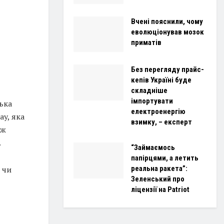
Вчені пояснили, чому
еволюціонував мозок
приматів
Без перегляду прайс-
кепів Україні буде
складніше
імпортувати
ька
електроенергію
ay, яка
взимку, – експерт
ож
.
“Займаємось
папірцями, а летить
реальна ракета”:
 чи
Зеленський про
ліцензії на Patriot