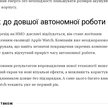
ня енергії без необхідності збільшувати розміри акумуля
 корпусу.
 до довшої автономної роботи
ехід на HMO-дисплеї відбудеться, він стане логічним
енням еволюції Apple Watch. Компанія вже неодноразово
рувала, що навіть незначні покращення окремих компонен
 дають відчутний приріст часу автономної роботи.
ловним результатом впровадження нової технології може 
ий екран чи нові візуальні ефекти, а можливість користу
инником довше без підзарядки. А саме цього багато вла
tch чекають уже не перший рік.
е
також