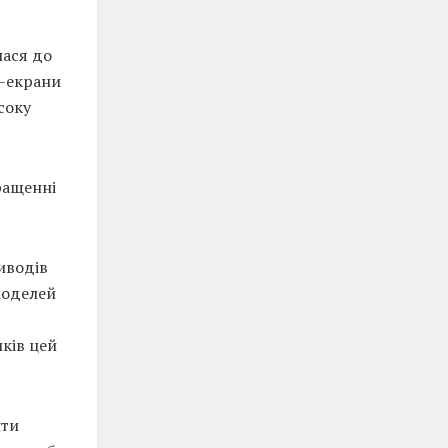
лася до
D-екрани
соку
ращенні
иводів
моделей
ків цей
ити