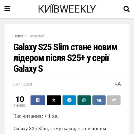
КИЇВWEEKLY
Home
Технології
Galaxy S25 Slim стане новим
лідером після S25+ у серії
Galaxy S
A
30.11.2024
A
10
SHARES
Час читання: < 1 хв.
Galaxy S25 Slim, за чутками, стане новим