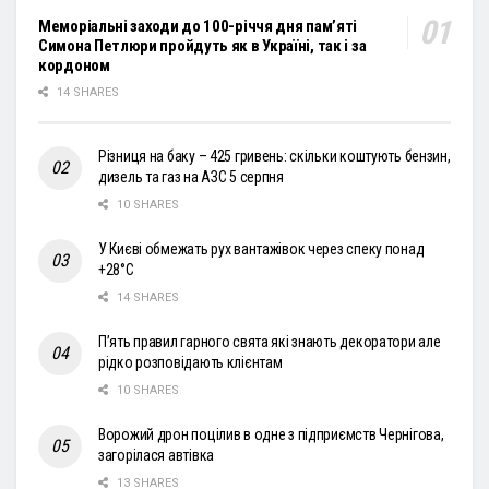
Меморіальні заходи до 100-річчя дня пам’яті
Симона Петлюри пройдуть як в Україні, так і за
кордоном
14 SHARES
Різниця на баку – 425 гривень: скільки коштують бензин,
дизель та газ на АЗС 5 серпня
10 SHARES
У Києві обмежать рух вантажівок через спеку понад
+28°С
14 SHARES
П’ять правил гарного свята які знають декоратори але
рідко розповідають клієнтам
10 SHARES
Ворожий дрон поцілив в одне з підприємств Чернігова,
загорілася автівка
13 SHARES