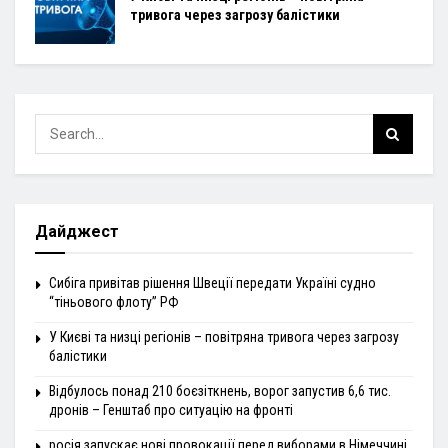
тривога через загрозу балістики
Дайджест
Сибіга привітав рішення Швеції передати Україні судно
“тіньового флоту” РФ
У Києві та низці регіонів – повітряна тривога через загрозу
балістики
Відбулось понад 210 боєзіткнень, ворог запустив 6,6 тис.
дронів – Генштаб про ситуацію на фронті
росія запускає нові провокації перед виборами в Німеччині