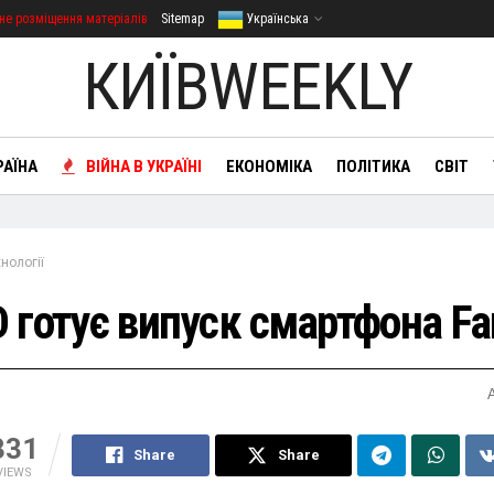
не розміщення матеріалів
Sitemap
Українська
КИЇВWEEKLY
РАЇНА
ВІЙНА В УКРАЇНІ
ЕКОНОМІКА
ПОЛІТИКА
СВІТ
нології
 готує випуск смартфона F
331
Share
Share
VIEWS