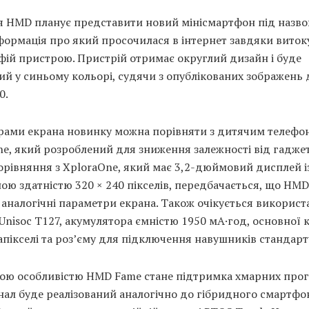
я HMD планує представити новий мінісмартфон під назв
формація про який просочилася в інтернет завдяки виток
фій пристрою. Пристрій отримає округлий дизайн і буде
й у синьому кольорі, судячи з опублікованих зображень
0.
ірами екрана новинку можна порівняти з дитячим телеф
e, який розроблений для зниження залежності від гаджет
орівняння з XploraOne, який має 3,2-дюймовий дисплей і
ою здатністю 320 × 240 пікселів, передбачається, що HM
аналогічні параметри екрана. Також очікується використ
Unisoc T127, акумулятора ємністю 1950 мА·год, основної 
апікселі та роз’єму для підключення навушників стандарт
ою особливістю HMD Fame стане підтримка хмарних прог
нал буде реалізований аналогічно до гібридного смартф