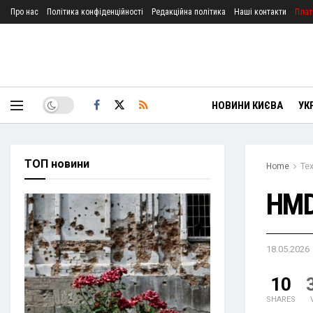
Про нас
Політика конфіденційності
Редакційна політика
Наші контакти
Плат
НОВИНИ КИЄВА
УК
ТОП новини
Home
Тех
HMD
18.05.2026
10
SHARES