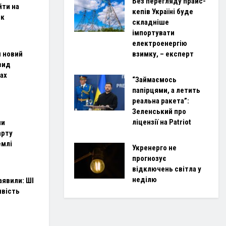
Без перегляду прайс-
йти на
кепів Україні буде
ок
складніше
імпортувати
електроенергію
взимку, – експерт
и новий
вид
рах
“Займаємось
папірцями, а летить
реальна ракета”:
Зеленський про
ліцензії на Patriot
ли
арту
емлі
Укренерго не
прогнозує
відключень світла у
неділю
аявили: ШІ
ивість