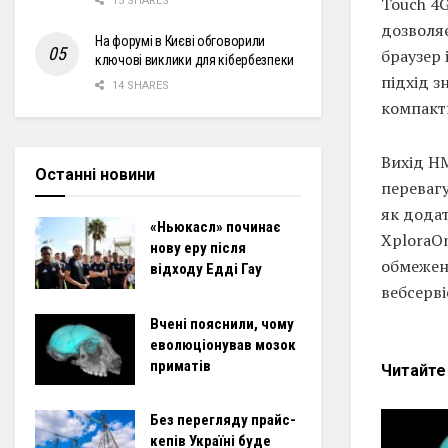
Touch 4G
15 SHARES
дозволяє
На форумі в Києві обговорили
браузер 
ключові виклики для кібербезпеки
підхід з
14 SHARES
компакт
Вихід HM
Останні новини
переваг
як додат
«Ньюкасл» починає
XploraOn
нову еру після
обмежен
відходу Едді Гау
вебсерві
Вчені пояснили, чому
еволюціонував мозок
приматів
Читайт
Без перегляду прайс-
кепів Україні буде