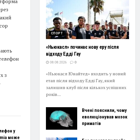
атформа
ерез
Такий
есор
СПОРТ
«Ньюкасл» починає нову еру після
дають
відходу Едді Гау
телефон
08.08.2026
0
«Ньюкасл Юнайтед» входить у новий
х з
етап після відходу Едді Гау, який
о
залишив клуб після кількох успішних
років....
Вчені пояснили, чому
еволюціонував мозок
приматів
лефон у
umia може