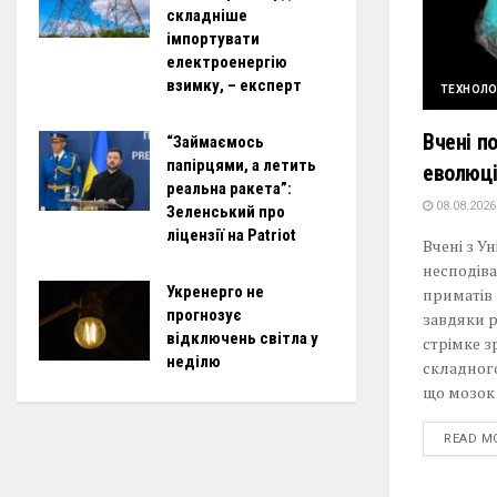
складніше
імпортувати
електроенергію
взимку, – експерт
ТЕХНОЛО
Вчені п
“Займаємось
папірцями, а летить
еволюці
реальна ракета”:
08.08.2026
Зеленський про
ліцензії на Patriot
Вчені з У
несподіва
Укренерго не
приматів
прогнозує
завдяки р
відключень світла у
стрімке з
неділю
складног
що мозок 
READ M