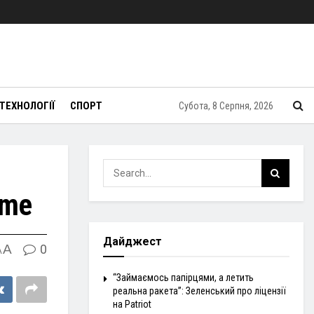
ТЕХНОЛОГІЇ
СПОРТ
Субота, 8 Серпня, 2026
ame
Дайджест
A
0
A
“Займаємось папірцями, а летить
реальна ракета”: Зеленський про ліцензії
на Patriot