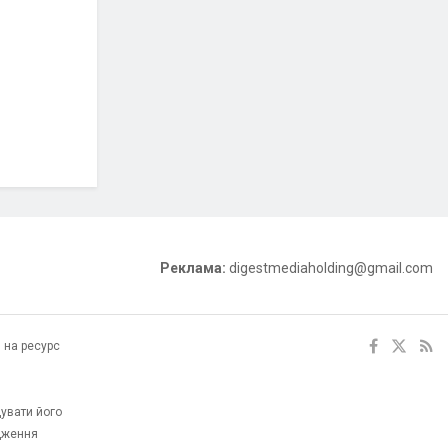
Реклама:
digestmediaholding@gmail.com
 на ресурс
увати його
одження