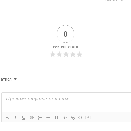
0
Рейтинг статті
сатися
{}
[+]