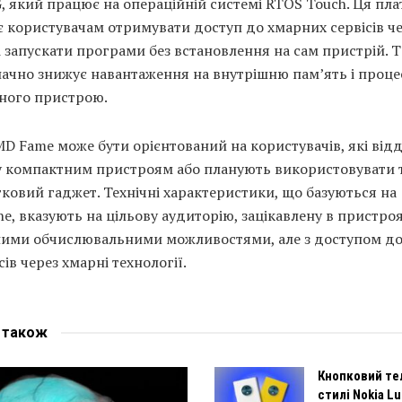
, який працює на операційній системі RTOS Touch. Ця пл
 користувачам отримувати доступ до хмарних сервісів ч
і запускати програми без встановлення на сам пристрій. 
начно знижує навантаження на внутрішню пам’ять і проц
ного пристрою.
D Fame може бути орієнтований на користувачів, які від
у компактним пристроям або планують використовувати 
ковий гаджет. Технічні характеристики, що базуються на
e, вказують на цільову аудиторію, зацікавлену в пристроя
ими обчислювальними можливостями, але з доступом д
сів через хмарні технології.
е
також
Кнопковий те
стилі Nokia L