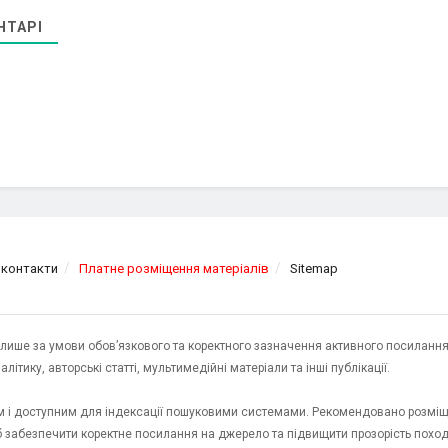
НТАРІ
 контакти
Платне розміщення матеріалів
Sitemap
я лише за умови обов’язкового та коректного зазначення активного посилання
ітику, авторські статті, мультимедійні матеріали та інші публікації.
им і доступним для індексації пошуковими системами. Рекомендовано розміщ
об забезпечити коректне посилання на джерело та підвищити прозорість пох