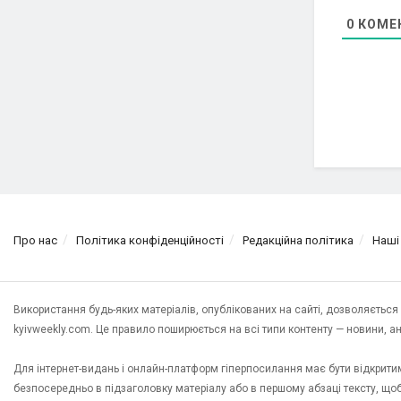
0
КОМЕ
Про нас
Політика конфіденційності
Редакційна політика
Наші
Використання будь-яких матеріалів, опублікованих на сайті, дозволяєтьс
kyivweekly.com. Це правило поширюється на всі типи контенту — новини, анал
Для інтернет-видань і онлайн-платформ гіперпосилання має бути відкрит
безпосередньо в підзаголовку матеріалу або в першому абзаці тексту, щ