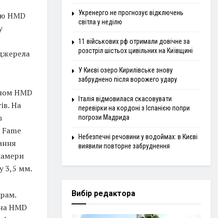
Укренерго не прогнозує відключень
ою HMD
світла у неділю
у
11 військових рф отримали довічне за
розстріл шістьох цивільних на Київщині
 джерела
У Києві озеро Кирилівське знову
забруднено після ворожего удару
оном HMD
Італія відмовилася скасовувати
ів. На
перевірки на кордоні з Іспанією попри
з
погрози Мадрида
D Fame
Небезпечні речовини у водоймах: в Києві
ання
виявили повторне забруднення
камери
у 3,5 мм.
Вибір редактора
рам.
она HMD