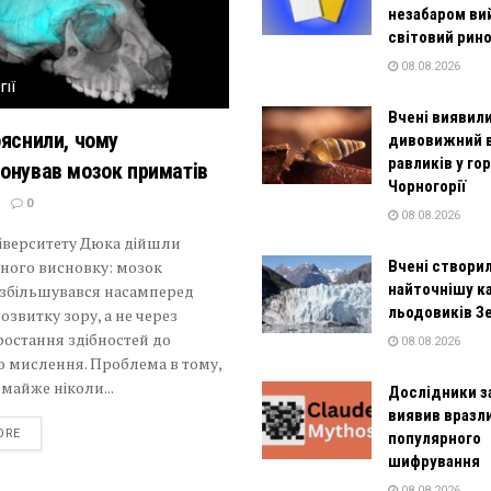
незабаром ви
світовий рин
08.08.2026
ГІЇ
Вчені виявил
ояснили, чому
дивовижний 
равликів у го
онував мозок приматів
Чорногорії
0
08.08.2026
ніверситету Дюка дійшли
ного висновку: мозок
Вчені створи
найточнішу к
 збільшувався насамперед
льодовиків З
озвитку зору, а не через
ростання здібностей до
08.08.2026
о мислення. Проблема в тому,
майже ніколи...
Дослідники з
виявив вразл
DETAILS
ORE
популярного
шифрування
08.08.2026