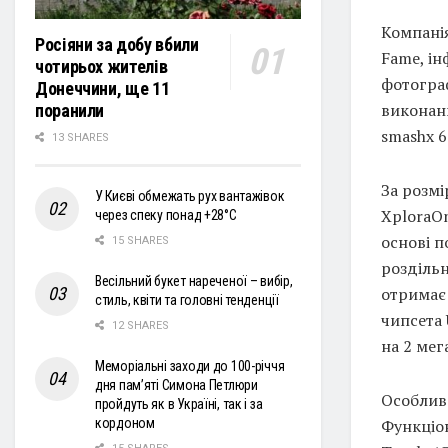
Компані
Росіяни за добу вбили
Fame, ін
чотирьох жителів
фотогра
Донеччини, ще 11
виконани
поранили
smashx 6
13 SHARES
За розм
У Києві обмежать рух вантажівок
XploraOn
через спеку понад +28°С
основі п
15 SHARES
роздільн
Весільний букет нареченої – вибір,
отримає 
стиль, квіти та головні тенденції
чипсета 
12 SHARES
на 2 мег
Меморіальні заходи до 100-річчя
дня пам’яті Симона Петлюри
Особлив
пройдуть як в Україні, так і за
Функціо
кордоном