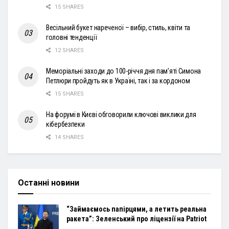
15 SHARES
Весільний букет нареченої – вибір, стиль, квіти та
головні тенденції
12 SHARES
Меморіальні заходи до 100-річчя дня пам’яті Симона
Петлюри пройдуть як в Україні, так і за кордоном
15 SHARES
На форумі в Києві обговорили ключові виклики для
кібербезпеки
14 SHARES
Останні новини
“Займаємось папірцями, а летить реальна
ракета”: Зеленський про ліцензії на Patriot