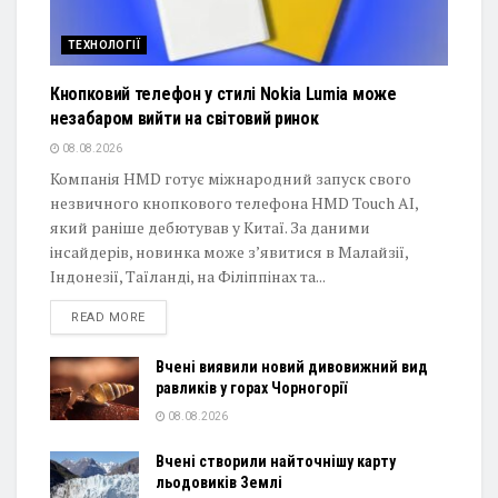
ТЕХНОЛОГІЇ
Кнопковий телефон у стилі Nokia Lumia може
незабаром вийти на світовий ринок
08.08.2026
Компанія HMD готує міжнародний запуск свого
незвичного кнопкового телефона HMD Touch AI,
який раніше дебютував у Китаї. За даними
інсайдерів, новинка може з’явитися в Малайзії,
Індонезії, Таїланді, на Філіппінах та...
DETAILS
READ MORE
Вчені виявили новий дивовижний вид
равликів у горах Чорногорії
08.08.2026
Вчені створили найточнішу карту
льодовиків Землі