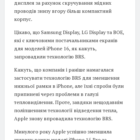
дисплея за рахунок скручування мідних
проводів знизу вгору більш компактний
корпус.
Цікаво, що Samsung Display, LG Display та BOE,
які є ключовими постачальниками екранів
для моделей iPhone 16, як кажуть,
запровадили технологію BRS.
Кажуть, що компанія і раніше намагалася
застосувати технологію BRS для зменшення
нижньої рамки в iPhone, але їхні спроби були
припинені через проблеми в галузі
тепловиділення. Проте, завдяки нещодавнім
поліпшенням технології відведення тепла,
Apple знову впровадила технологію BRS.
Минулого року Apple успішно зменшила
ширину рамки моделі iPhone 15 Pro за