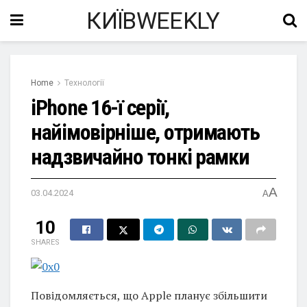
КИЇВWEEKLY
Home
Технології
iPhone 16-ї серії,
найімовірніше, отримають
надзвичайно тонкі рамки
A
03.04.2024
A
10
SHARES
Повідомляється, що Apple планує збільшити