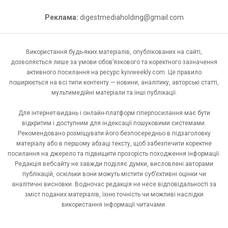
Реклама:
digestmediaholding@gmail.com
Використання будь-яких матеріалів, опублікованих на сайті,
дозволяється лише за умови обов’язкового та коректного зазначення
активного посилання на ресурс kyivweekly.com. Це правило
поширюється на всі типи контенту — новини, аналітику, авторські статті,
мультимедійні матеріали та інші публікації.
Для інтернет-видань і онлайн-платформ гіперпосилання має бути
відкритим і доступним для індексації пошуковими системами.
Рекомендовано розміщувати його безпосередньо в підзаголовку
матеріалу або в першому абзаці тексту, щоб забезпечити коректне
посилання на джерело та підвищити прозорість походження інформації.
Редакція вебсайту не завжди поділяє думки, висловлені авторами
публікацій, оскільки вони можуть містити суб’єктивні оцінки чи
аналітичні висновки. Водночас редакція не несе відповідальності за
зміст поданих матеріалів, їхню точність чи можливі наслідки
використання інформації читачами.