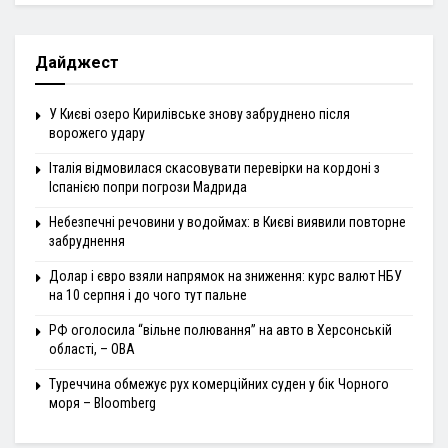
Дайджест
У Києві озеро Кирилівське знову забруднено після
ворожего удару
Італія відмовилася скасовувати перевірки на кордоні з
Іспанією попри погрози Мадрида
Небезпечні речовини у водоймах: в Києві виявили повторне
забруднення
Долар і євро взяли напрямок на зниження: курс валют НБУ
на 10 серпня і до чого тут пальне
РФ оголосила “вільне полювання” на авто в Херсонській
області, – ОВА
Туреччина обмежує рух комерційних суден у бік Чорного
моря – Bloomberg