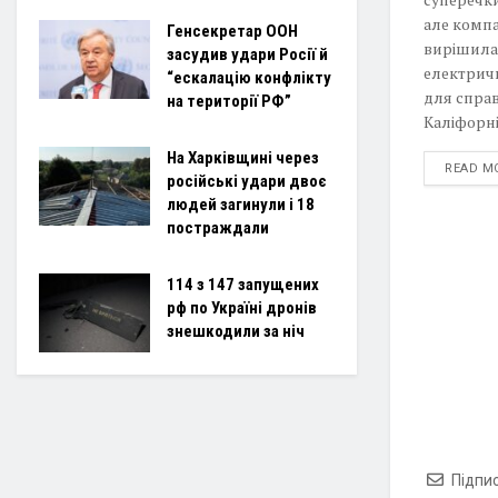
але компа
Генсекретар ООН
вирішила
засудив удари Росії й
електричн
“ескалацію конфлікту
для спра
на території РФ”
Каліфорні
На Харківщині через
READ M
російські удари двоє
людей загинули і 18
постраждали
114 з 147 запущених
рф по Україні дронів
знешкодили за ніч
Підпи