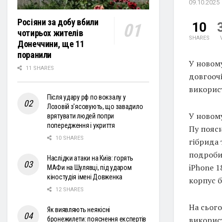
09.10.2025
Росіяни за добу вбили
10
чотирьох жителів
SHARES
Донеччини, ще 11
поранили
У новому
11 SHARES
довгооч
викорис
Після удару рф по вокзалу у
Лозовій з'ясовують, що завадило
У новому
врятувати людей попри
попередження і укриття
Пу пояс
10 SHARES
гібрида 
подроби
Наслідки атаки на Київ: горять
iPhone 1
МАФи на Шулявці, під ударом
кіностудія імені Довженка
корпус б
12 SHARES
На сього
Як виявляють неякісні
використ
бронежилети: пояснення експертів