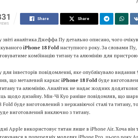
331
Share
Share
VIEWS
 звіті аналітика Джеффа Пу детально описано, чого очікув
ікуваного
iPhone 18 Fold
наступного року. За словами Пу,
товуватиме комбінацію титану та алюмінію для пристрою
 для інвесторів повідомленні, яке опублікувало видання
нив, що металевий каркас
iPhone 18 Fold
буде виготовлен
титану та алюмінію. Аналітик не надає жодних додаткови
ць щодо дизайну. Мін-Чі Куо раніше повідомляв, що шарн
8 Fold буде виготовлений з нержавіючої сталі та титану, то
уде виготовлений виключно з титану.
дні Apple використовує титан лише в iPhone Air. Хоча він
овувався в попередніх моделях iPhone Pro, цього року A