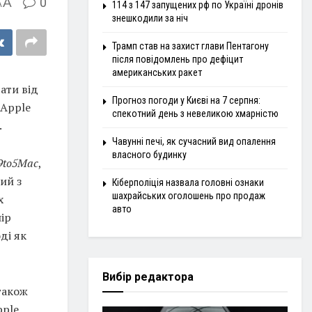
A
0
A
114 з 147 запущених рф по Україні дронів
знешкодили за ніч
Трамп став на захист глави Пентагону
після повідомлень про дефіцит
американських ракет
ати від
Прогноз погоди у Києві на 7 серпня:
 Apple
спекотний день з невеликою хмарністю
.
Чавунні печі, як сучасний вид опалення
власного будинку
9to5Mac
,
ий з
Кіберполіція назвала головні ознаки
шахрайських оголошень про продаж
х
авто
ір
ді як
Вибір редактора
 також
pple