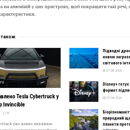
 на алюміній у цих пристроях, щоб покращити такі речі, 
характеристики.
е
також
Підводні дро
новою загроз
світового інт
07.08.2026
ГІЇ
Disney+ готує
формат підпи
влено Tesla Cybertruck у
07.08.2026
p Invincible
Біорізномані
0
природний щ
ertruck уже давно викликає
планети прот
и своїм незвичним дизайном,