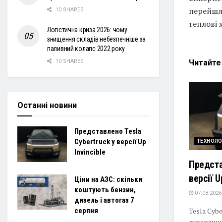
перейшла
10 SHARES
теплові 
Логістична криза 2026: чому
знищення складів небезпечніше за
паливний колапс 2022 року
Читайт
10 SHARES
Останні новини
Представлено Tesla
Cybertruck у версії Up
ТЕХНОЛО
Invincible
Предста
версії U
Ціни на АЗС: скільки
коштують бензин,
07.08.2026
дизель і автогаз 7
серпня
Tesla Cyb
суперечк