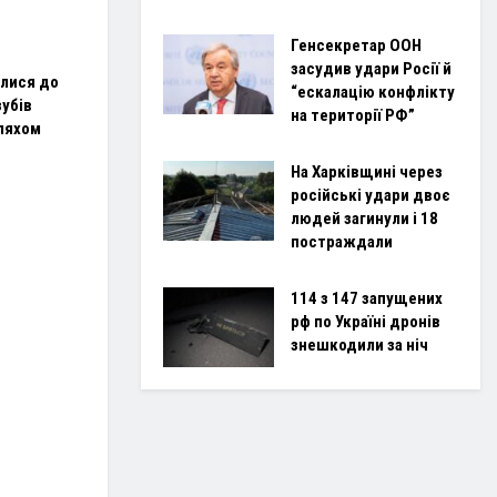
Генсекретар ООН
засудив удари Росії й
илися до
“ескалацію конфлікту
зубів
на території РФ”
ляхом
На Харківщині через
російські удари двоє
людей загинули і 18
постраждали
114 з 147 запущених
рф по Україні дронів
знешкодили за ніч