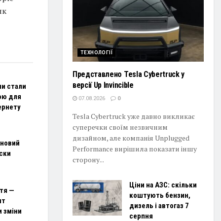
як
ТЕХНОЛОГІЇ
Представлено Tesla Cybertruck у
версії Up Invincible
ни стали
ою для
07.08.2026
0
ернету
Tesla Cybertruck уже давно викликає
суперечки своїм незвичним
дизайном, але компанія Unplugged
 новий
Performance вирішила показати іншу
ски
сторону...
Ціни на АЗС: скільки
ття —
коштують бензин,
ит
дизель і автогаз 7
и зміни
серпня