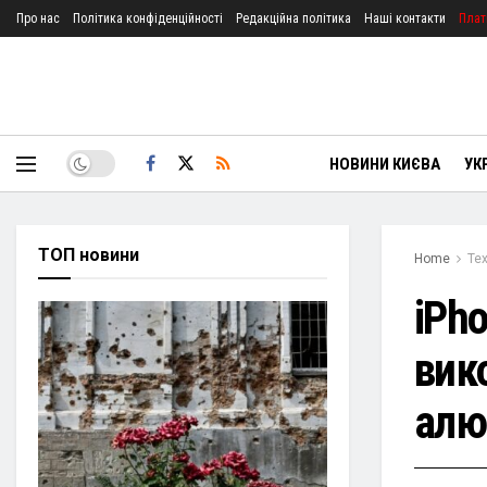
Про нас
Політика конфіденційності
Редакційна політика
Наші контакти
Плат
НОВИНИ КИЄВА
УК
ТОП новини
Home
Тех
iPho
вик
алю