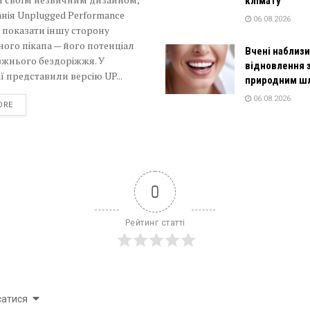
клімату
нія Unplugged Performance
06.08.2026
 показати іншу сторону
ого пікапа — його потенціал
Вчені наблиз
вжнього бездоріжжя. У
відновлення 
ї представили версію UP...
природним ш
06.08.2026
DETAILS
ORE
0
Рейтинг статті
сатися