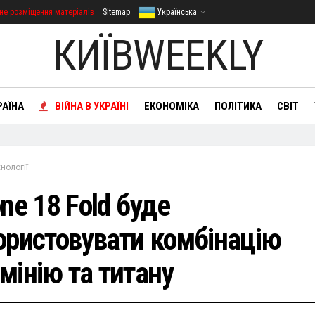
не розміщення матеріалів
Sitemap
Українська
КИЇВWEEKLY
РАЇНА
ВІЙНА В УКРАЇНІ
ЕКОНОМІКА
ПОЛІТИКА
СВІТ
нології
ne 18 Fold буде
ористовувати комбінацію
мінію та титану