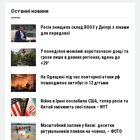
Останні новини
Росія знищила склад ВООЗ у Дніпрі з ліками
для передової
У понеділок можливі короткочасні дощі та
грози лише в деяких регіонах, вдень до
+29°
На Одещині під час повторної атаки рф
пошкоджено автобус із 12 дітьми
Війна в Ірані послабила США, тепер росія та
Китай змінюють свої плани – NYT
Масштабний заплив у Києві: десятки
рятувальників пливли на човнах, – ФОТО