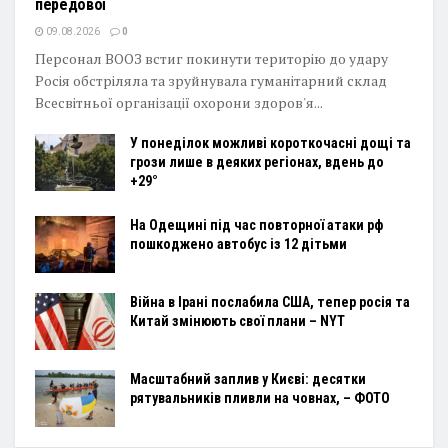
передової
09.08.2026
0
Персонал ВООЗ встиг покинути територію до удару
Росія обстріляла та зруйнувала гуманітарний склад
Всесвітньої організації охорони здоров'я...
У понеділок можливі короткочасні дощі та
грози лише в деяких регіонах, вдень до
+29°
На Одещині під час повторної атаки рф
пошкоджено автобус із 12 дітьми
Війна в Ірані послабила США, тепер росія та
Китай змінюють свої плани – NYT
Масштабний заплив у Києві: десятки
рятувальників пливли на човнах, – ФОТО