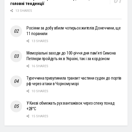
головні тенденції
13 SHARES
Росіяни за добу вбили чотирьох жителів Донеччини, ще
11 поранили
13 SHARES
Меморіальні заходи до 100-річчя дня пам’яті Симона
Петлюри пройдуть як в Україні, так і за кордоном
16 SHARES
Туреччина призупинила транзит частини суден до портів
рф через атаки в Чорному морі
10 SHARES
У Києві обмежать рух вантажівок через спеку понад
+28°С
15 SHARES