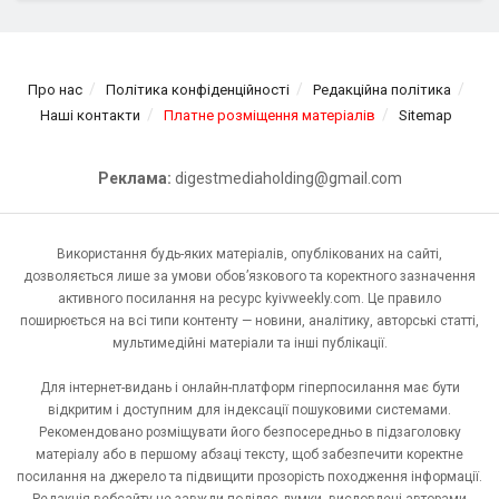
Про нас
Політика конфіденційності
Редакційна політика
Наші контакти
Платне розміщення матеріалів
Sitemap
Реклама:
digestmediaholding@gmail.com
Використання будь-яких матеріалів, опублікованих на сайті,
дозволяється лише за умови обов’язкового та коректного зазначення
активного посилання на ресурс kyivweekly.com. Це правило
поширюється на всі типи контенту — новини, аналітику, авторські статті,
мультимедійні матеріали та інші публікації.
Для інтернет-видань і онлайн-платформ гіперпосилання має бути
відкритим і доступним для індексації пошуковими системами.
Рекомендовано розміщувати його безпосередньо в підзаголовку
матеріалу або в першому абзаці тексту, щоб забезпечити коректне
посилання на джерело та підвищити прозорість походження інформації.