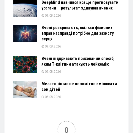
DeepMind навчився краще прогнозувати
урагани — результат здивував вчених
09.08.2026
Вчені розкривають, скільки фізичних
вправ насправді потрібно для захисту
серця
09.08.2026
Вчені відкривають прихований спосіб,
яким Т-клітини атакують лейкемію
09.08.2026
Мелатонін може непомітно змінювати
сон дітей
08.08.2026
0