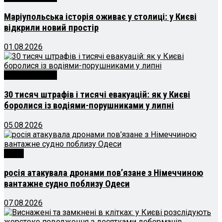
Маріупольська історія оживає у столиці: у Києві
відкрили новий простір
01.08.2026
Новини Києва
30 тисяч штрафів і тисячі евакуацій: як у Києві
боролися із водіями-порушниками у липні
05.08.2026
Війна
росія атакувала дронами пов’язане з Німеччиною
вантажне судно поблизу Одеси
07.08.2026