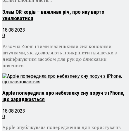
однієї кнопки дасть...
Злам QR-кодів – важлива річ, про яку варто
хвилюватися
18.08.2023
0
Разом із Zoom і тими маленькими силіконовими
штучками, які дозволяють прикріпити пляшечки з
дезінфікуючим засобом для рук до блискавки
поясного...
Apple попередила про небезпеку сну поруч з iPhone,
що заряджається
18.08.2023
0
Apple опублікувала попередження для користувачів