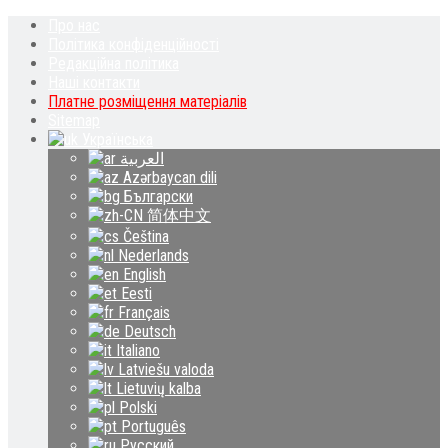
Про нас
Політика конфіденційності
Редакційна політика
Наші контакти
Платне розміщення матеріалів
Sitemap
Українська
العربية
Azərbaycan dili
Български
简体中文
Čeština‎
Nederlands
English
Eesti
Français
Deutsch
Italiano
Latviešu valoda
Lietuvių kalba
Polski
Português
Русский