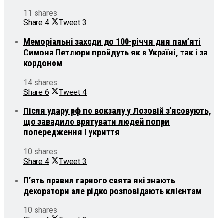
11 shares
Share
4
Tweet
3
Меморіальні заходи до 100-річчя дня пам’яті
Симона Петлюри пройдуть як в Україні, так і за
кордоном
14 shares
Share
6
Tweet
4
Після удару рф по вокзалу у Лозовій з'ясовують,
що завадило врятувати людей попри
попередження і укриття
10 shares
Share
4
Tweet
3
П’ять правил гарного свята які знають
декоратори але рідко розповідають клієнтам
10 shares