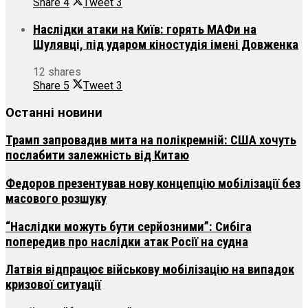
Share
4
Tweet
3
Наслідки атаки на Київ: горять МАФи на
Шулявці, під ударом кіностудія імені Довженка
12 shares
Share
5
Tweet
3
Останні новини
Трамп запровадив мита на полікремній: США хочуть
послабити залежність від Китаю
Федоров презентував нову концепцію мобілізації без
масового розшуку
“Наслідки можуть бути серйозними”: Сибіга
попередив про наслідки атак Росії на судна
Латвія відпрацює військову мобілізацію на випадок
кризової ситуації