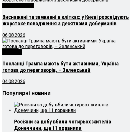
Новини Києва
Виснажені та замкнені в клітках: у Києві розслідують
жорстоке поводження з десятками доберманів
06.08.2026
Політика
Посланці Трампа мають бути активними, Україна
готова до переговорів, – Зеленський
04.08.2026
Популярні новини
Росіяни за добу вбили чотирьох жителів
Донеччини, ще 11 поранили