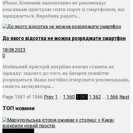
iPhone. Компанія наполегливо не рекомендує
власникам пристрою спати поруч зі смартфоном, що
заряджається. Виробник радить...
До якого відсотка не можна розряджати смартфон
18.08.2023
0
Мобільний пристрій потрібно вчасно ставити на
зарядку: задовго до того, як батарея повністю
розрядиться. Якщо постійно ігнорувати рекомендацію,
ємність акумулятора...
Page 1361 of 1566
Prev
1
…
1 360
1 361
1 362
…
1 566
Next
ТОП новини
Новини Києва