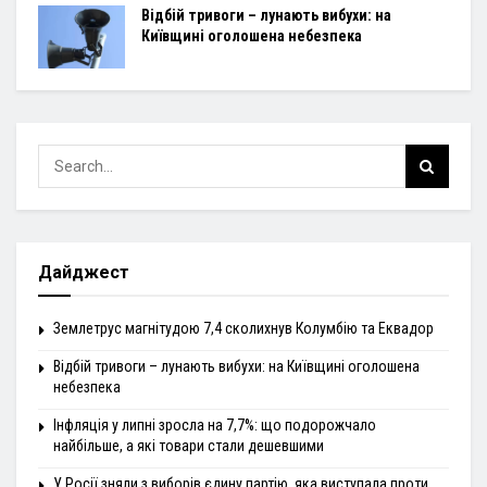
Відбій тривоги – лунають вибухи: на
Київщині оголошена небезпека
Дайджест
Землетрус магнітудою 7,4 сколихнув Колумбію та Еквадор
Відбій тривоги – лунають вибухи: на Київщині оголошена
небезпека
Інфляція у липні зросла на 7,7%: що подорожчало
найбільше, а які товари стали дешевшими
У Росії зняли з виборів єдину партію, яка виступала проти