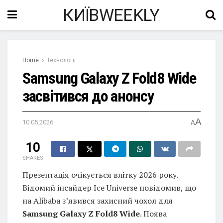
КИЇВWEEKLY
Home
Технології
Samsung Galaxy Z Fold8 Wide
засвітився до анонсу
A
10.05.2026
A
10
SHARES
Презентація очікується влітку 2026 року.
Відомий інсайдер Ice Universe повідомив, що
на Alibaba з’явився захисний чохол для
Samsung Galaxy Z Fold8 Wide
. Поява