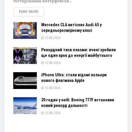
тестирования интерфейсов...
DETAILS
READ MORE
Mercedes CLA витісняє Audi A5 у
середньорозмірному класі
10.08.2026
Рекордний тиск плазми: вчені зробили
ще один крок до енергії майбутнього
10.08.2026
iPhone Ultra: стали відомі кольори
нового флагмана Apple
10.08.2026
20 годин у небі: Boeing 777F встановив
новий рекорд дальності
10.08.2026