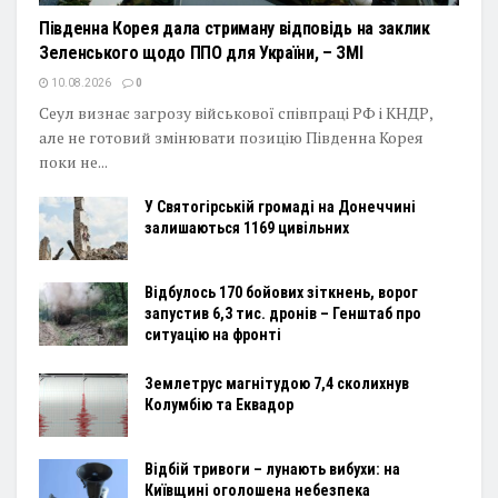
Південна Корея дала стриману відповідь на заклик
Зеленського щодо ППО для України, – ЗМІ
10.08.2026
0
Сеул визнає загрозу військової співпраці РФ і КНДР,
але не готовий змінювати позицію Південна Корея
поки не...
У Святогірській громаді на Донеччині
залишаються 1169 цивільних
Відбулось 170 бойових зіткнень, ворог
запустив 6,3 тис. дронів – Генштаб про
ситуацію на фронті
Землетрус магнітудою 7,4 сколихнув
Колумбію та Еквадор
Відбій тривоги – лунають вибухи: на
Київщині оголошена небезпека