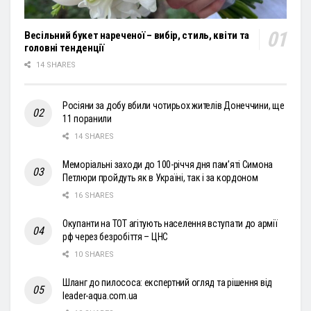
Весільний букет нареченої – вибір, стиль, квіти та
головні тенденції
14 SHARES
Росіяни за добу вбили чотирьох жителів Донеччини, ще
11 поранили
14 SHARES
Меморіальні заходи до 100-річчя дня пам’яті Симона
Петлюри пройдуть як в Україні, так і за кордоном
16 SHARES
Окупанти на ТОТ агітують населення вступати до армії
рф через безробіття – ЦНС
10 SHARES
Шланг до пилососа: експертний огляд та рішення від
leader-aqua.com.ua