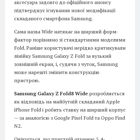
аксесуара задовго до офіційного анонсу
підтверджує існування нової модифікації
складаного смартфона Samsung.
Сама назва Wide натякає на ширший форм-
фактор порівняно зі стандартними моделями
Fold. Раніше користувачі нерідко критикували
лінійку Samsung Galaxy Z Fold за вузький
зовнішній екран, і, судячи з чуток, Samsung
може нарешті змінити конструкцію
пристрою.
Samsung Galaxy Z Fold8 Wide
розробляється
як відповідь на майбутній складаний Apple
iPhone Fold і робить ставку на ширший корпус
— за аналогією з Google Pixel Fold та Oppo Find
N2.
Очікується, що пристрій отримає 5,4-