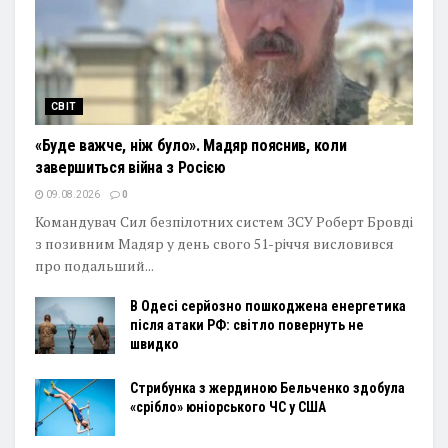
СВІТ
«Буде важче, ніж було». Мадяр пояснив, коли
завершиться війна з Росією
09.08.2026
0
Командувач Сил безпілотних систем ЗСУ Роберт Бровді
з позивним Мадяр у день свого 51-річчя висловився
про подальший...
В Одесі серйозно пошкоджена енергетика
після атаки РФ: світло повернуть не
швидко
Стрибунка з жердиною Бельченко здобула
«срібло» юніорського ЧС у США