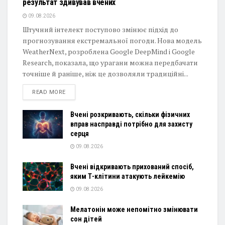
результат здивував вчених
09.08.2026
Штучний інтелект поступово змінює підхід до
прогнозування екстремальної погоди. Нова модель
WeatherNext, розроблена Google DeepMind і Google
Research, показала, що урагани можна передбачати
точніше й раніше, ніж це дозволяли традиційні...
DETAILS
READ MORE
Вчені розкривають, скільки фізичних
вправ насправді потрібно для захисту
серця
09.08.2026
Вчені відкривають прихований спосіб,
яким Т-клітини атакують лейкемію
09.08.2026
Мелатонін може непомітно змінювати
сон дітей