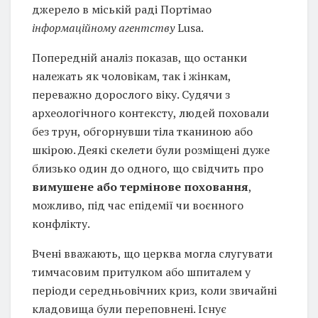
джерело в міській раді Портімао
інформаційному агентству
Lusa.
Попередній аналіз показав, що останки
належать як чоловікам, так і жінкам,
переважно дорослого віку. Судячи з
археологічного контексту, людей поховали
без трун, обгорнувши тіла тканиною або
шкірою. Деякі скелети були розміщені дуже
близько один до одного, що свідчить про
вимушене або термінове поховання
,
можливо, під час епідемії чи воєнного
конфлікту.
Вчені вважають, що церква могла слугувати
тимчасовим притулком або шпиталем у
періоди середньовічних криз, коли звичайні
кладовища були переповнені. Існує