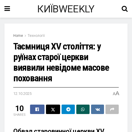
КИЇВWEEKLY
Home
Технології
Таємниця XV століття: у
руїнах старої церкви
виявили невідоме масове
поховання
A
12.10.2025
A
10
SHARES
Обвал старовинної церкви XV