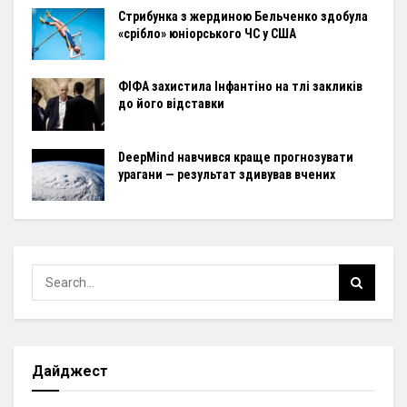
Стрибунка з жердиною Бельченко здобула
«срібло» юніорського ЧС у США
ФІФА захистила Інфантіно на тлі закликів
до його відставки
DeepMind навчився краще прогнозувати
урагани — результат здивував вчених
Дайджест