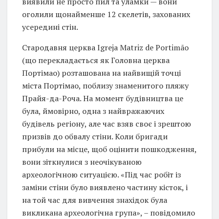
виявили не просто пил та уламки — вони
оголили щонайменше 12 скелетів, захованих
усередині стін.
Стародавня церква Igreja Matriz de Portimão
(що перекладається як Головна церква
Портімао) розташована на найвищій точці
міста Портімао, поблизу знаменитого пляжу
Прайя-да-Роча. На момент будівництва це
була, ймовірно, одна з найвражаючих
будівель регіону, але час взяв своє і зрештою
призвів до обвалу стіни. Коли бригади
прибули на місце, щоб оцінити пошкодження,
вони зіткнулися з неочікуваною
археологічною ситуацією. «Під час робіт із
заміни стіни було виявлено частину кісток, і
на той час для вивчення знахідок була
викликана археологічна група», – повідомило