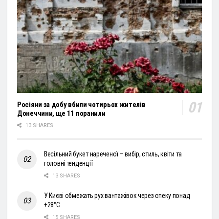
Росіяни за добу вбили чотирьох жителів
Донеччини, ще 11 поранили
13 SHARES
Весільний букет нареченої – вибір, стиль, квіти та
головні тенденції
13 SHARES
У Києві обмежать рух вантажівок через спеку понад
+28°С
15 SHARES