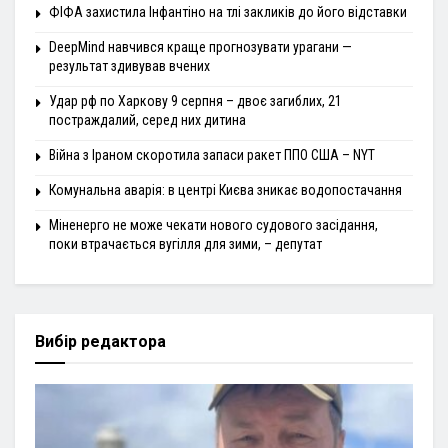
ФІФА захистила Інфантіно на тлі закликів до його відставки
DeepMind навчився краще прогнозувати урагани —
результат здивував вчених
Удар рф по Харкову 9 серпня – двоє загиблих, 21
постраждалий, серед них дитина
Війна з Іраном скоротила запаси ракет ППО США – NYT
Комунальна аварія: в центрі Києва зникає водопостачання
Міненерго не може чекати нового судового засідання,
поки втрачається вугілля для зими, – депутат
Вибір редактора