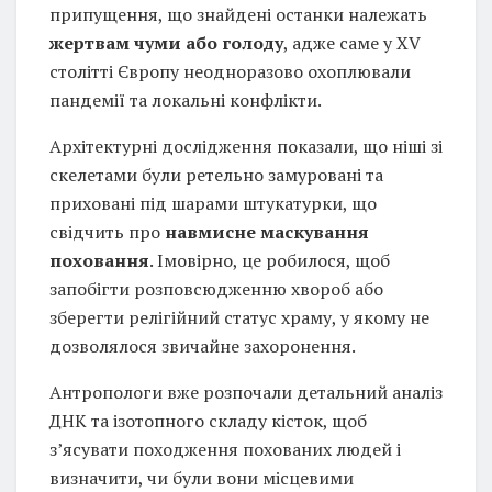
припущення, що знайдені останки належать
жертвам чуми або голоду
, адже саме у XV
столітті Європу неодноразово охоплювали
пандемії та локальні конфлікти.
Архітектурні дослідження показали, що ніші зі
скелетами були ретельно замуровані та
приховані під шарами штукатурки, що
свідчить про
навмисне маскування
поховання
. Імовірно, це робилося, щоб
запобігти розповсюдженню хвороб або
зберегти релігійний статус храму, у якому не
дозволялося звичайне захоронення.
Антропологи вже розпочали детальний аналіз
ДНК та ізотопного складу кісток, щоб
з’ясувати походження похованих людей і
визначити, чи були вони місцевими