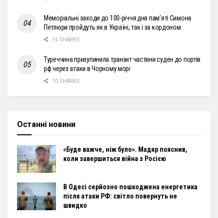
Меморіальні заходи до 100-річчя дня пам’яті Симона
Петлюри пройдуть як в Україні, так і за кордоном
15 SHARES
Туреччина призупинила транзит частини суден до портів
рф через атаки в Чорному морі
10 SHARES
Останні новини
«Буде важче, ніж було». Мадяр пояснив,
коли завершиться війна з Росією
В Одесі серйозно пошкоджена енергетика
після атаки РФ: світло повернуть не
швидко