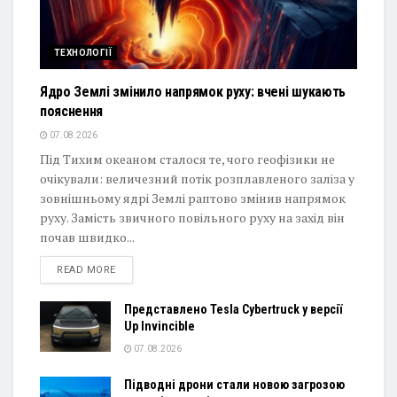
ТЕХНОЛОГІЇ
Ядро Землі змінило напрямок руху: вчені шукають
пояснення
07.08.2026
Під Тихим океаном сталося те, чого геофізики не
очікували: величезний потік розплавленого заліза у
зовнішньому ядрі Землі раптово змінив напрямок
руху. Замість звичного повільного руху на захід він
почав швидко...
DETAILS
READ MORE
Представлено Tesla Cybertruck у версії
Up Invincible
07.08.2026
Підводні дрони стали новою загрозою