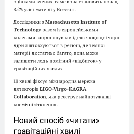
оцінками вчених, саме вона становить понад
85% усієї матерії у Всесвіті.
Дослідники з
Massachusetts Institute of
Technology
разом із європейськими
колегами запропонували ідею: якщо дві чорні
діри зіштовхуються в регіоні, де темної
матерії достатньо багато, вона може
залишити ледь помітний «відбиток» у
гравітаційних хвилях.
Ці хвилі фіксує міжнародна мережа
детекторів
LIGO-Virgo-KAGRA
Collaboration
, яка реєструє найпотужніші
космічні зіткнення.
Новий спосіб «читати»
гравітаційні хвилі