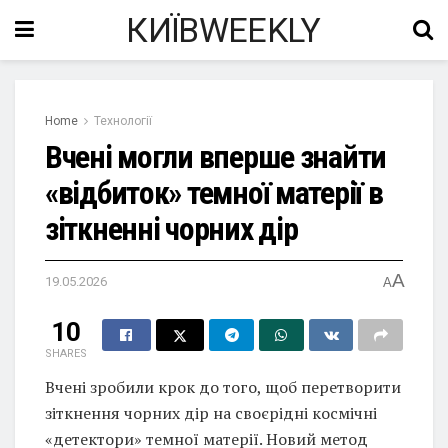
КИЇВWEEKLY
Home
Технології
Вчені могли вперше знайти
«відбиток» темної матерії в
зіткненні чорних дір
A
19.05.2026
A
10
SHARES
Вчені зробили крок до того, щоб перетворити
зіткнення чорних дір на своєрідні космічні
«детектори» темної матерії. Новий метод