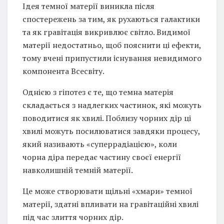
Ідея темної матерії виникла після
спостережень за тим, як рухаються галактики
та як гравітація викривлює світло. Видимої
матерії недостатньо, щоб пояснити ці ефекти,
тому вчені припустили існування невидимого
компонента Всесвіту.
Однією з гіпотез є те, що темна матерія
складається з надлегких частинок, які можуть
поводитися як хвилі. Поблизу чорних дір ці
хвилі можуть посилюватися завдяки процесу,
який називають «суперрадіацією», коли
чорна діра передає частину своєї енергії
навколишній темній матерії.
Це може створювати щільні «хмари» темної
матерії, здатні впливати на гравітаційні хвилі
під час злиття чорних дір.