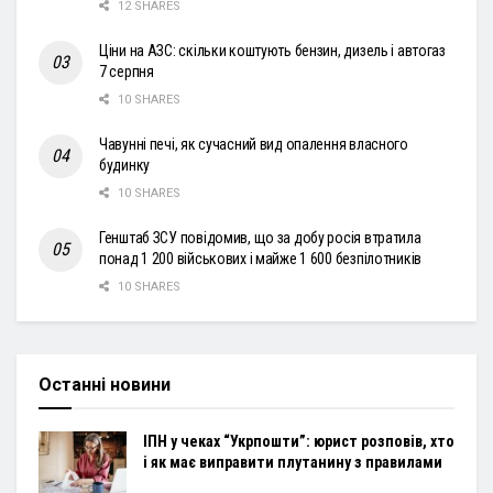
12 SHARES
Ціни на АЗС: скільки коштують бензин, дизель і автогаз
7 серпня
10 SHARES
Чавунні печі, як сучасний вид опалення власного
будинку
10 SHARES
Генштаб ЗСУ повідомив, що за добу росія втратила
понад 1 200 військових і майже 1 600 безпілотників
10 SHARES
Останні новини
ІПН у чеках “Укрпошти”: юрист розповів, хто
і як має виправити плутанину з правилами