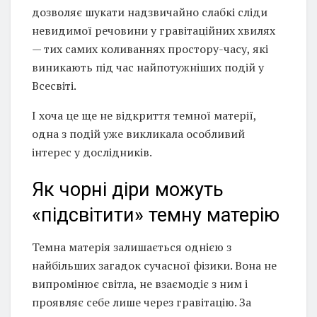
дозволяє шукати надзвичайно слабкі сліди
невидимої речовини у гравітаційних хвилях
— тих самих коливаннях простору-часу, які
виникають під час найпотужніших подій у
Всесвіті.
І хоча це ще не відкриття темної матерії,
одна з подій уже викликала особливий
інтерес у дослідників.
Як чорні діри можуть
«підсвітити» темну матерію
Темна матерія залишається однією з
найбільших загадок сучасної фізики. Вона не
випромінює світла, не взаємодіє з ним і
проявляє себе лише через гравітацію. За