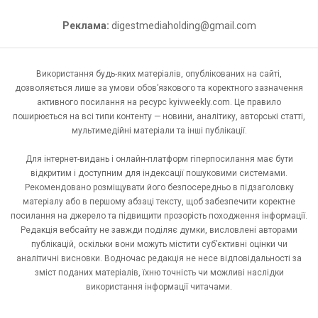
Реклама:
digestmediaholding@gmail.com
Використання будь-яких матеріалів, опублікованих на сайті,
дозволяється лише за умови обов’язкового та коректного зазначення
активного посилання на ресурс kyivweekly.com. Це правило
поширюється на всі типи контенту — новини, аналітику, авторські статті,
мультимедійні матеріали та інші публікації.
Для інтернет-видань і онлайн-платформ гіперпосилання має бути
відкритим і доступним для індексації пошуковими системами.
Рекомендовано розміщувати його безпосередньо в підзаголовку
матеріалу або в першому абзаці тексту, щоб забезпечити коректне
посилання на джерело та підвищити прозорість походження інформації.
Редакція вебсайту не завжди поділяє думки, висловлені авторами
публікацій, оскільки вони можуть містити суб’єктивні оцінки чи
аналітичні висновки. Водночас редакція не несе відповідальності за
зміст поданих матеріалів, їхню точність чи можливі наслідки
використання інформації читачами.