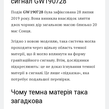
сигнал GW190728
Подія
GW190728
була зафіксована 28 липня
2019 року. Вона виникла внаслідок злиття
двох чорних дір загальною масою близько 20
мас Сонця.
Згідно з новою моделлю, така система могла
проходити через щільну область темної
матерії, що й могло вплинути на форму
гравітаційного сигналу. Втім, дослідники
підкреслюють: це не доказ існування темної
матерії в сигналi. Це лише «підказка», яка
потребує подальшої перевірки.
Чому темна матерія така
загадкова