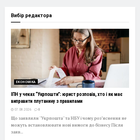
Вибір редактора
ЕКОНОМІКА
ІПН у чеках “Укрпошти”: юрист розповів, хто і як має
виправити плутанину з правилами
07.08.2026
0
Що заявляли ''Укрпошта'' та НБУ і чому роз’яснення не
можуть встановлювати нові вимоги до бізнесу Після
заяв...