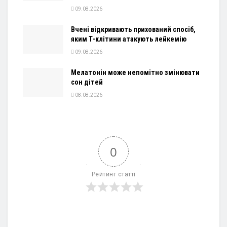
09.08.2026
Вчені відкривають прихований спосіб,
яким Т-клітини атакують лейкемію
09.08.2026
Мелатонін може непомітно змінювати
сон дітей
08.08.2026
0
Рейтинг статті