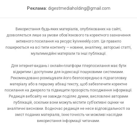
Реклама:
digestmediaholding@gmail.com
Використання будь-яких матеріалів, опублікованих на сайті,
дозволяється лише за умови обов’язкового та коректного зазначення
активного посилання на ресурс kyivweekly.com. Це правило
поширюється на всі типи контенту — новини, аналітику, авторські статті,
мультимедійні матеріали та інші публікації.
Для інтернет-видань і онлайн-платформ гіперпосилання має бути
відкритим і доступним для індексації пошуковими системами.
Рекомендовано розміщувати його безпосередньо в підзаголовку
матеріалу або в першому абзаці тексту, щоб забезпечити коректне
посилання на джерело та підвищити прозорість походження інформації.
Редакція вебсайту не завжди поділяє думки, висловлені авторами
публікацій, оскільки вони можуть містити суб’єктивні оцінки чи
аналітичні висновки. Водночас редакція не несе відповідальності за
зміст поданих матеріалів, їхню точність чи можливі наслідки
використання інформації читачами.