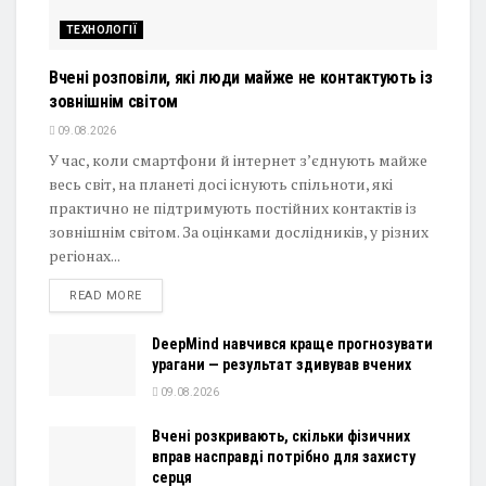
ТЕХНОЛОГІЇ
Вчені розповіли, які люди майже не контактують із
зовнішнім світом
09.08.2026
У час, коли смартфони й інтернет з’єднують майже
весь світ, на планеті досі існують спільноти, які
практично не підтримують постійних контактів із
зовнішнім світом. За оцінками дослідників, у різних
регіонах...
DETAILS
READ MORE
DeepMind навчився краще прогнозувати
урагани — результат здивував вчених
09.08.2026
Вчені розкривають, скільки фізичних
вправ насправді потрібно для захисту
серця