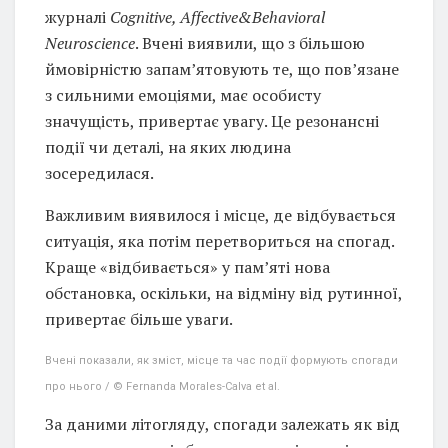
журналі
Cognitive, Affective&Behavioral
Neuroscience
. Вчені виявили, що з більшою
ймовірністю запам’ятовують те, що пов’язане
з сильними емоціями, має особисту
значущість, привертає увагу. Це резонансні
події чи деталі, на яких людина
зосередилася.
Важливим виявилося і місце, де відбувається
ситуація, яка потім перетвориться на спогад.
Краще «відбивається» у пам’яті нова
обстановка, оскільки, на відміну від рутинної,
привертає більше уваги.
Вчені показали, як зміст, місце та час події формують спогади
про нього / © Fernanda Morales-Calva et al.
За даними літогляду, спогади залежать як від