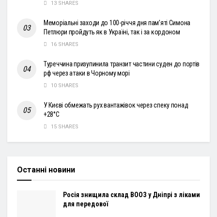
13 SHARES
Меморіальні заходи до 100-річчя дня пам’яті Симона
Петлюри пройдуть як в Україні, так і за кордоном
16 SHARES
Туреччина призупинила транзит частини суден до портів
рф через атаки в Чорному морі
10 SHARES
У Києві обмежать рух вантажівок через спеку понад
+28°С
15 SHARES
Останні новини
Росія знищила склад ВООЗ у Дніпрі з ліками
для передової