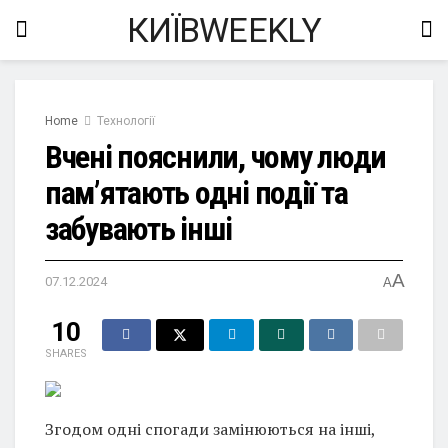
КИЇВWEEKLY
Home
Технології
Вчені пояснили, чому люди
пам’ятають одні події та
забувають інші
A
07.12.2024
A
10
SHARES
Згодом одні спогади замінюються на інші,