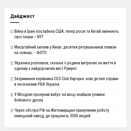
Дайджест
Війна в Ірані послабила США, тепер росія та Китай змінюють
свої плани – NYT
Масштабний заплив у Києві: десятки рятувальників пливли
на човнах, – ФОТО
Українка розповіла, скільки її родина витрачає на життя в
одному з найдорожчих міст Румунії
Затримання керівника CEO Club Карчука: нові деталі справи
в ексклюзиві РБК-Україна
У Молдові пролунав вибух: на місці знайшли уламки
бойового дрона
Через обстріл РФ на Житомирщині призупинив роботу
німецький завод, де працюють 3500 людей