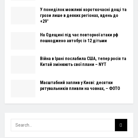
У понеділок можливі короткочасні дощі та
грози лише в деяких регіонах, вдень до
+29°
На Одещині під час повторної атаки рф
пошкоджено автобус із 12 дітьми
Війна в Ірані послабила США, тепер росія та
Китай змінюють свої плани – NYT
Масштабний заплив у Києві: десятки
рятувальників пливли на човнах, – ФОТО