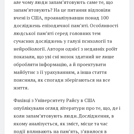
але чому люди запам’ятовують саме те, що
запам’ятовують? На це питання відповіли
вчені із США, проаналізувавши понад 100
досліджень епізодичної пам’яті. Особливості
людської пам’яті серед головних тем
сучасних досліджень у галузі психології та
нейробіології. Автори однієї з недавніх робіт
показали, що уві сні мозок здатний не лише
обробляти інформацію, а й проектувати
майбутнє з її урахуванням, а інша стаття
пояснила, як спогади зберігаються на все
життя.
Фахівці з Університету Райсу в США
опублікували огляд літератури про те, що, де і
коли запам’ятовують люди. Дослідження, в
якому аналізується, як зміст, місце та час
події впливають на пам’ять, з’явилося в