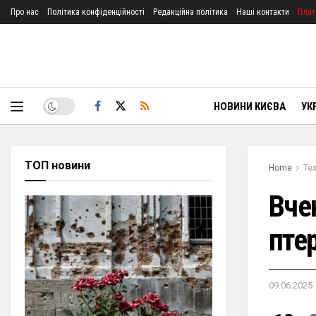
Про нас
Політика конфіденційності
Редакційна політика
Наші контакти
Плат
НОВИНИ КИЄВА
УК
ТОП новини
Home
Тех
Вче
птер
09.06.2025