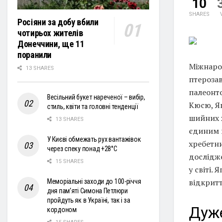
10
SHARES
Росіяни за добу вбили
чотирьох жителів
Донеччини, ще 11
поранили
Міжнаро
13 SHARES
птерозав
палеонто
Весільний букет нареченої – вибір,
Кюсю, Яп
стиль, квіти та головні тенденції
шийних 
13 SHARES
єдиним 
У Києві обмежать рух вантажівок
хребетни
через спеку понад +28°С
дослідже
15 SHARES
у світі.
відкрит
Меморіальні заходи до 100-річчя
дня пам’яті Симона Петлюри
пройдуть як в Україні, так і за
Дуже
кордоном