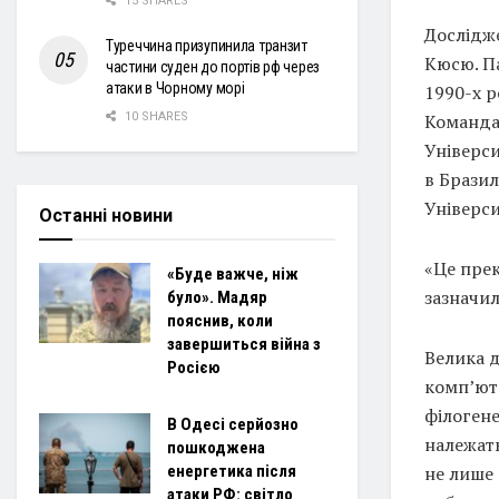
15 SHARES
Дослідже
Туреччина призупинила транзит
Кюсю. П
частини суден до портів рф через
атаки в Чорному морі
1990-х р
10 SHARES
Команда,
Універси
в Бразил
Універси
Останні новини
«Це прек
«Буде важче, ніж
зазначил
було». Мадяр
пояснив, коли
завершиться війна з
Велика 
Росією
комп’юте
філогене
В Одесі серйозно
належать
пошкоджена
енергетика після
не лише 
атаки РФ: світло