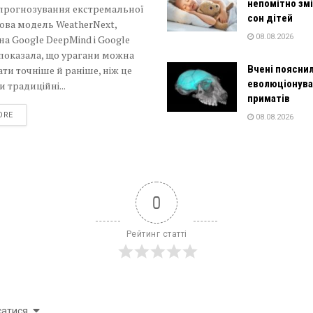
непомітно зм
 прогнозування екстремальної
сон дітей
ова модель WeatherNext,
08.08.2026
а Google DeepMind і Google
 показала, що урагани можна
Вчені пояснил
ти точніше й раніше, ніж це
еволюціонува
 традиційні...
приматів
DETAILS
ORE
08.08.2026
0
Рейтинг статті
сатися