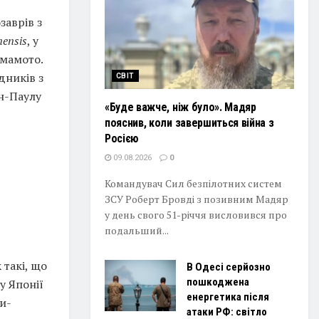
заврів з
nensis
, у
умамото.
дників з
СВІТ
ан-Паулу
«Буде важче, ніж було». Мадяр
пояснив, коли завершиться війна з
Росією
09.08.2026
0
Командувач Сил безпілотних систем
ЗСУ Роберт Бровді з позивним Мадяр
у день свого 51-річчя висловився про
подальший...
 такі, що
В Одесі серйозно
пошкоджена
у Японії
енергетика після
и-
атаки РФ: світло