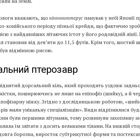
или на землі.
ологи вважають, що
ніппоноптерус
панував у небі Японії 
о-конійського періоду пізньої крейди, що фактично зро
ією з найдавніших літаючих істот у його родовідній лінії.
л становив від дев’яти до 11,5 футів. Крім того, шостий
 був відмінною рисою.
альний птерозавр
піднятий дорсальний кіль, який проходить уздовж задньо
кістки, поширюючись не лише на епіпофіз (шийку), а й че
пофізарну ніжку. Згідно з дослідницькою роботою, «шийн
рів мали унікальну спеціалізацію». Види відрізнялися бу
Вони були першими літунами, тому розвинули захопливу а
оляла їм злітати з досить великими тілами. На нижній сто
довга борозна, виросток субтрикутної форми та постекса