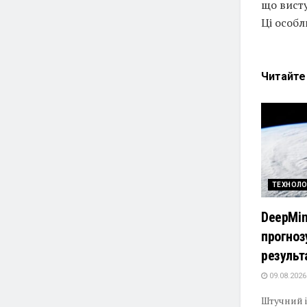
що висту
Ці особл
Читайт
ТЕХНОЛО
DeepMin
прогноз
результ
09.08.2026
Штучний 