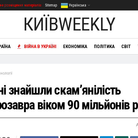
не розміщення матеріалів
Sitemap
Українська
КИЇВWEEKLY
РАЇНА
ВІЙНА В УКРАЇНІ
ЕКОНОМІКА
ПОЛІТИКА
СВІТ
нології
ні знайшли скам’янілість
озавра віком 90 мільйонів р