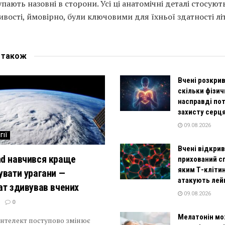
пають назовні в сторони. Усі ці анатомічні деталі стосуют
ивості, ймовірно, були ключовими для їхньої здатності лі
е
також
Вчені розкри
скільки фізич
насправді по
захисту серц
09.08.2026
ГІЇ
Вчені відкри
d навчився краще
прихований сп
яким Т-кліти
увати урагани —
атакують лей
ат здивував вчених
09.08.2026
0
Мелатонін м
інтелект поступово змінює