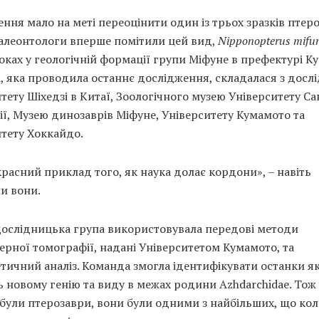
ння мало на меті переоцінити один із трьох зразків птеро
алеонтологи вперше помітили цей вид,
Nipponopterus mifu
оках у геологічній формації групи Міфуне в префектурі К
 яка проводила останнє дослідження, складалася з дослі
тету Шіхедзі в Китаї, Зоологічного музею Університету С
ії, Музею динозаврів Міфуне, Університету Кумамото та
тету Хоккайдо.
расний приклад того, як наука долає кордони», – навіть
и вони.
дослідницька група використовувала передові методи
рної томографії, надані Університетом Кумамото, та
тичний аналіз. Команда змогла ідентифікувати останки як
 новому генію та виду в межах родини Azhdarchidae. Тож 
були птерозаври, вони були одними з найбільших, що кол