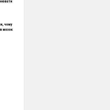
інювати
и, чому
в мозок