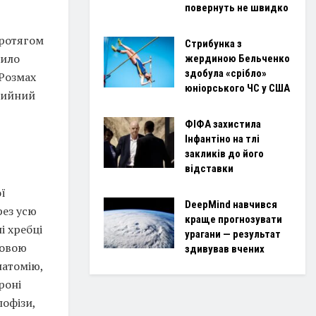
повернуть не швидко
протягом
Стрибунка з
било
жердиною Бельченко
здобула «срібло»
 Розмах
юніорського ЧС у США
 шийний
ФІФА захистила
Інфантіно на тлі
закликів до його
відставки
ї
DeepMind навчився
рез усю
краще прогнозувати
і хребці
урагани — результат
довою
здивував вчених
натомію,
роні
пофізи,