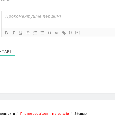
{}
[+]
НТАРІ
 контакти
Платне розміщення матеріалів
Sitemap