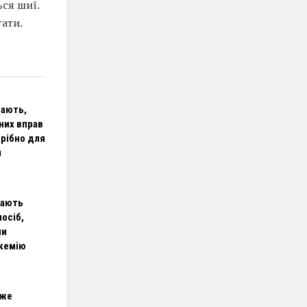
ься шиї.
тати.
вають,
них вправ
трібно для
я
вають
осіб,
ни
кемію
оже