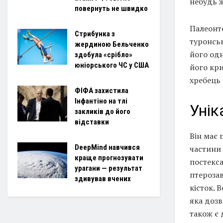
небудь ж
повернуть не швидко
Палеонт
Стрибунка з
туронськ
жердиною Бельченко
його одн
здобула «срібло»
юніорського ЧС у США
його кри
хребець
ФІФА захистила
Інфантіно на тлі
Унік
закликів до його
відставки
Він має 
DeepMind навчився
частини 
краще прогнозувати
постекса
урагани — результат
птерозав
здивував вчених
кісток. 
яка дозв
також є 