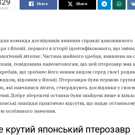
329
Share
Share
VIEWS
дна команда дослідників виявила справді дивовижного
ра з Японії, першого в історії ідентифікованого, що зміни
логічний літопис. Частина шийного хребця, виявлена ​​на 
онія, повідомила палеонтологам, що цей птерозавр мав 
хребців, що зробило його новим видом серед своєї родин
видом, відомим у Японії. Птерозаври були першою групо
х, які навчилися літати, стверджують дослідники у своєм
нні. Добре збережені останки були знайдені лише в кільк
 Японські знахідки практично відсутні, що надає останньом
тю особливого значення.
 крутий японський птерозавр