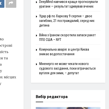
DeepMind навчився краще прогнозувати
урагани — результат здивував вчених
Удар рф по Харкову 9 серпня – двоє
загиблих, 21 постраждалий, серед них
дитина
Війна з Іраном скоротила запаси ракет
ло
ППО США – NYT
острові
Комунальна аварія: в центрі Києва
шість
зникає водопостачання
и та
ю
Міненерго не може чекати нового
судового засідання, поки втрачається
у
вугілля для зими, – депутат
ох місцях
у
Вибір редактора