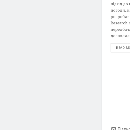
підхід до
погоди. Н
розроблен
Research,
передбача
дозволяли
READ M
Підпи