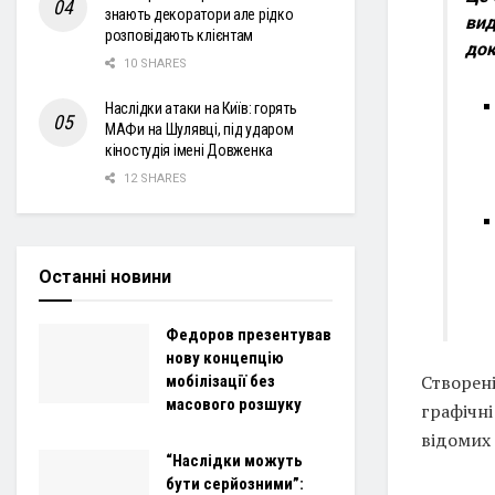
знають декоратори але рідко
вид
розповідають клієнтам
док
10 SHARES
Наслідки атаки на Київ: горять
МАФи на Шулявці, під ударом
кіностудія імені Довженка
12 SHARES
Останні новини
Федоров презентував
нову концепцію
Створен
мобілізації без
масового розшуку
графічн
відомих
“Наслідки можуть
бути серйозними”: