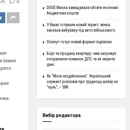
A
0
A
DOGE Маска завищувала обсяги економії
бюджетних коштів
У Києві готували новий теракт: жінка
заклала вибухівку під авто військового
Disney+ готує новий формат підписки
але
Борг за продану квартиру: чим загрожує
ігнорування помилок ДПС та як звірити
я інших
дані
крито
Як “Місія нездійсненна”. Український
сержант розповів про труднощі шляху на
одне
“нуль”, – ЗМІ
теми.
Вибір редактора
ти,