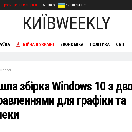
не розміщення матеріалів
Sitemap
Українська
КИЇВWEEKLY
РАЇНА
ВІЙНА В УКРАЇНІ
ЕКОНОМІКА
ПОЛІТИКА
СВІТ
нології
шла збірка Windows 10 з дв
равленнями для графіки та
пеки