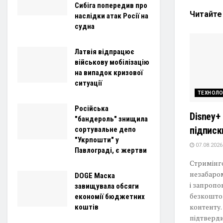
Сибіга попередив про
Читайт
наслідки атак Росії на
судна
Латвія відпрацює
військову мобілізацію
на випадок кризової
ситуації
ТЕХНОЛО
Російська
Disney+
"бандероль" знищила
підписк
сортувальне депо
"Укрпошти" у
07.08.2026
Павлограді, є жертви
Стримінго
незабаро
DOGE Маска
і запроп
завищувала обсяги
безкошто
економії бюджетних
контенту.
коштів
підтверд