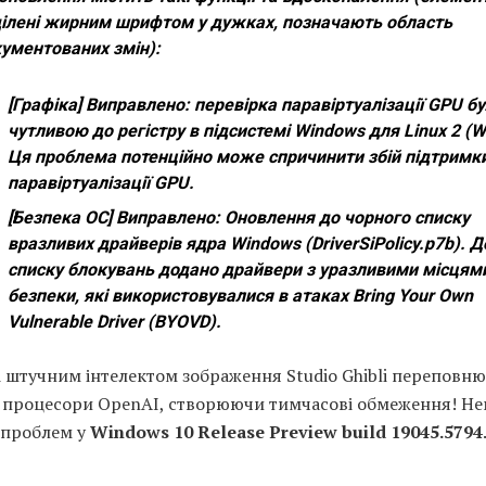
ілені жирним шрифтом у дужках, позначають область
ументованих змін):
[
Графіка
] Виправлено: перевірка паравіртуалізації GPU б
чутливою до регістру в підсистемі Windows для Linux 2 (W
Ця проблема потенційно може спричинити збій підтримк
паравіртуалізації GPU.
[
Безпека ОС
] Виправлено: Оновлення до чорного списку
вразливих драйверів ядра Windows (DriverSiPolicy.p7b). Д
списку блокувань додано драйвери з уразливими місцям
безпеки, які використовувалися в атаках Bring Your Own
Vulnerable Driver (BYOVD).
і штучним інтелектом зображення Studio Ghibli переповн
і процесори OpenAI, створюючи тимчасові обмеження! Не
 проблем у
Windows 10 Release Preview build 19045.5794