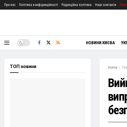
Про нас
Політика конфіденційності
Редакційна політика
Наші контакти
Плат
НОВИНИ КИЄВА
УК
ТОП новини
Home
Тех
Вий
вип
без