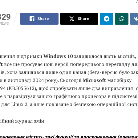
329
Share
Share
VIEWS
ршення підтримки
Windows 10
залишилося шість місяців, 
ft
все ще просуває нові версії попереднього перегляду дл
ів, хоча залишився лише один канал (бета-версію було за
 в листопаді 2024 року). Сьогодні
Microsoft
має збірку
794 (KB5055612), щоб спробувати лише два виправлення: 
е з паравіртуалізацією графічного процесора в підсистемі
для Linux 2, а інше пов’язане з безпекою операційної сис
ійний журнал змін:
оновлення містить такі функції та вдосконалення (елемен