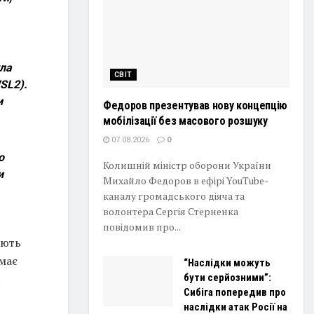
ула
СВІТ
SL2).
и
Федоров презентував нову концепцію
мобілізації без масового розшуку
07.08.2026
0
о
Колишній міністр оборони України
и
Михайло Федоров в ефірі YouTube-
каналу громадського діяча та
волонтера Сергія Стерненка
повідомив про...
юють
має
“Наслідки можуть
.
бути серйозними”:
Сибіга попередив про
наслідки атак Росії на