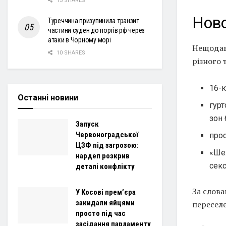
15 SHARES
Нов
Туреччина призупинила транзит
частини суден до портів рф через
атаки в Чорному морі
Нещодавн
10 SHARES
різного 
16-
Останні новини
гурт
зон 
Запуск
Червоноградської
прос
ЦЗФ під загрозою:
«Шел
нардеп розкрив
секс
деталі конфлікту
За слова
У Косові прем’єра
закидали яйцями
переселе
просто під час
засідання парламенту