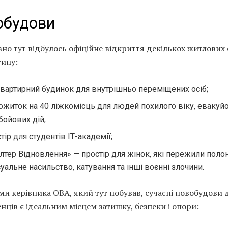
обудови
о тут відбулось офіційне відкриття декількох житлових 
типу:
квартирний будинок для внутрішньо переміщених осіб;
ожиток на 40 ліжкомісць для людей похилого віку, евакуйо
бойових дій;
тір для студентів ІТ-академії;
тер Відновлення» — простір для жінок, які пережили полон
уальне насильство, катування та інші воєнні злочини.
ми керівника ОВА, який тут побував, сучасні новобудови 
нців є ідеальним місцем затишку, безпеки і опори: