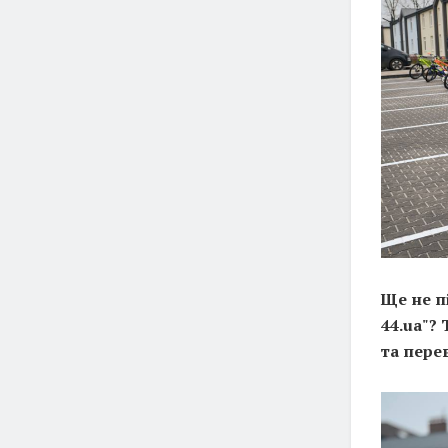
Ще не п
44.ua"?
та пере