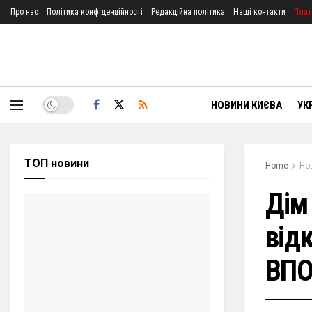
Про нас
Політика конфіденційності
Редакційна політика
Наші контакти
Плат
НОВИНИ КИЄВА
УК
ТОП новини
Home
Но
Дім
від
ВПО