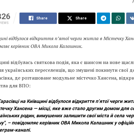
326
Share
Share
VIEWS
ині відбулося відкриття пʼятої черги житла в Містечку Хан
омляє керівник ОВА Микола Калашник.
ині відбулась святкова подія, яка є шансом на нове щасл
я українських переселенців, що змушені покинути свої д
асівка, де розташоване модульне містечко Хансена, відкр
итла для ВПО:
Тарасівці на Київщині відбулося відкриття пʼятої черги жит
течку Хансена — місці, яке вже стало другим домом для с
аїнських родин, вимушених залишити свої міста й села чер
ну", – повідомляє керівник ОВА Микола Калашник у офіцій
еграм-каналі.