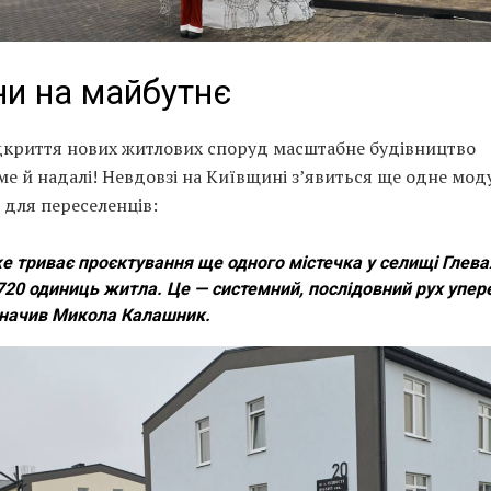
и на майбутнє
ідкриття нових житлових споруд масштабне будівництво
е й надалі! Невдовзі на Київщині з’явиться ще одне мод
 для переселенців:
е триває проєктування ще одного містечка у селищі Глева
720 одиниць житла. Це — системний, послідовний рух упере
начив Микола Калашник.