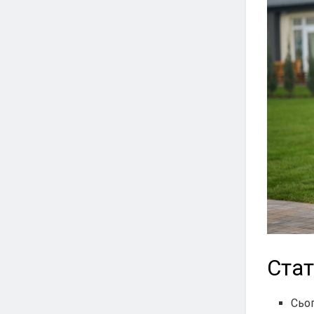
Стат
Сьо