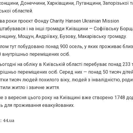
онщини, Донеччини, Харківщини, Луганщини, Запорізької т
ької областей.
ва роки проєкт Фонду Charity Hansen Ukrainian Mission
табувався і на інші громади Київщини — Софіївську Борща
нщину, Мощун, Андріївку, Бузову, Макарівську громаду.
лом тут побудовано понад 900 осель, у яких проживає бли
 внутрішньо переміщених осіб.
ьогодні на обліку в Київській області перебуває понад 233 
рішньо переміщених осіб. Серед них — понад 50 тисяч дітей
тки тисяч людей похилого віку, людей з інвалідністю, родин
тили житло і звичне життя.
е з вересня цього року на Київщині вже створено 1748 до
ць для проживання евакуйованих.
 44.ua