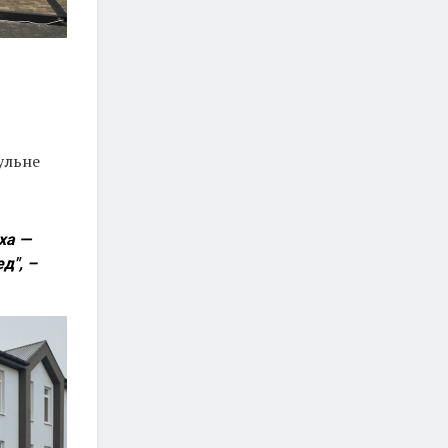
ульне
ха —
д", –