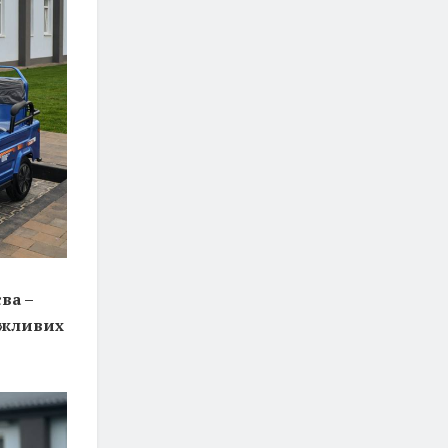
ва –
важливих