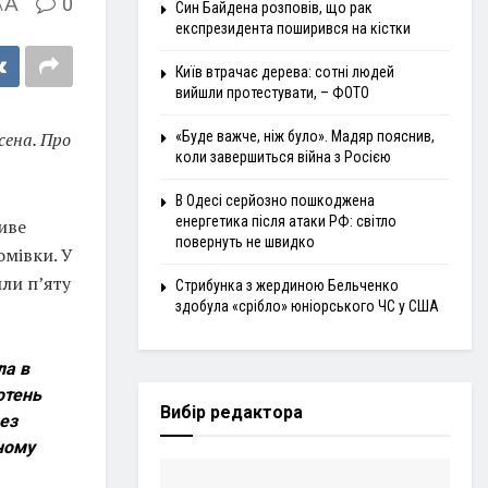
A
0
A
Син Байдена розповів, що рак
експрезидента поширився на кістки
Київ втрачає дерева: сотні людей
вийшли протестувати, – ФОТО
сена. Про
«Буде важче, ніж було». Мадяр пояснив,
коли завершиться війна з Росією
В Одесі серйозно пошкоджена
енергетика після атаки РФ: світло
иве
повернуть не швидко
омівки. У
или п’яту
Стрибунка з жердиною Бельченко
здобула «срібло» юніорського ЧС у США
ла в
отень
Вибір редактора
ез
ному