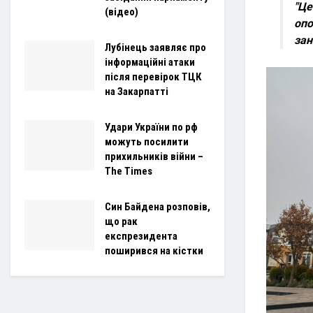
"Це
(відео)
опо
зан
Лубінець заявляє про
інформаційні атаки
після перевірок ТЦК
на Закарпатті
Удари України по рф
можуть посилити
прихильників війни –
The Times
Син Байдена розповів,
що рак
експрезидента
поширився на кістки