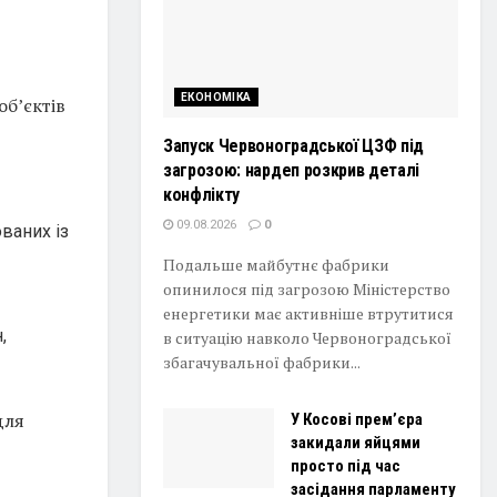
ЕКОНОМІКА
об’єктів
Запуск Червоноградської ЦЗФ під
загрозою: нардеп розкрив деталі
конфлікту
09.08.2026
0
ваних із
Подальше майбутнє фабрики
опинилося під загрозою Міністерство
енергетики має активніше втрутитися
,
в ситуацію навколо Червоноградської
збагачувальної фабрики...
для
У Косові прем’єра
закидали яйцями
просто під час
засідання парламенту