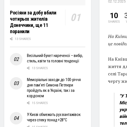
02.12.2025
Росіяни за добу вбили
10
чотирьох жителів
SHARES
Донеччини, ще 11
поранили
На Київщ
13 SHARES
це повід
Весільний букет нареченої – вибір,
На Київщ
стиль, квіти та головні тенденції
життя дл
13 SHARES
селі Тар
Меморіальні заходи до 100-річчя
чергу ж
дня пам’яті Симона Петлюри
пройдуть як в Україні, так і за
"У 
кордоном
Міс
15 SHARES
укр
У Києві обмежать рух вантажівок
вій
через спеку понад +28°С
тел