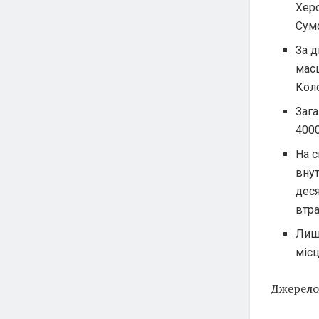
Херс
Сумс
За д
масш
Коло
Зага
4000
На с
внут
деся
втра
Лиш
міс
Джерело: