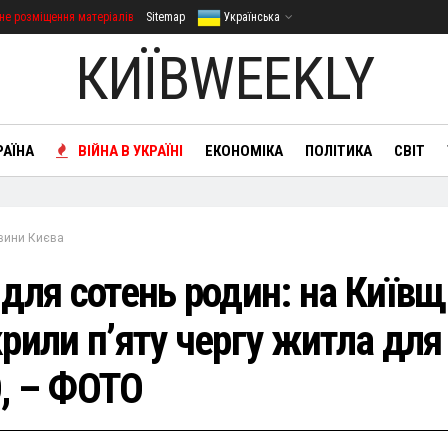
не розміщення матеріалів
Sitemap
Українська
КИЇВWEEKLY
РАЇНА
ВІЙНА В УКРАЇНІ
ЕКОНОМІКА
ПОЛІТИКА
СВІТ
вини Києва
 для сотень родин: на Київщ
крили п’яту чергу житла для
, – ФОТО