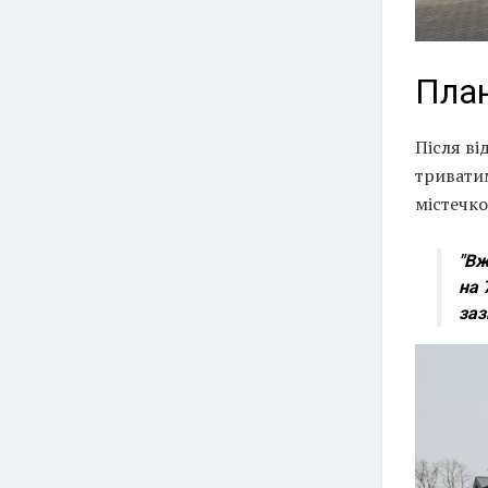
План
Після в
триватим
містечко
"Вж
на 
заз