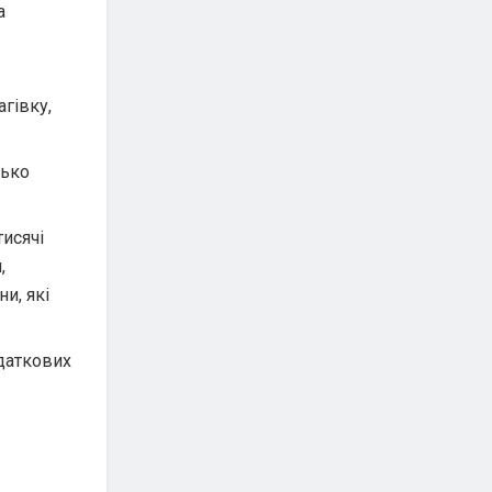
а
гівку,
зько
тисячі
,
и, які
даткових