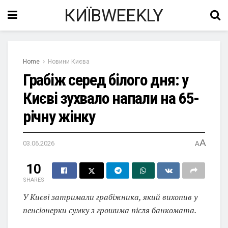
КИЇВWEEKLY
Home
Новини Києва
Грабіж серед білого дня: у
Києві зухвало напали на 65-
річну жінку
A
03.06.2026
A
10
SHARES
У Києві затримали грабіжника, який вихопив у
пенсіонерки сумку з грошима після банкомата.