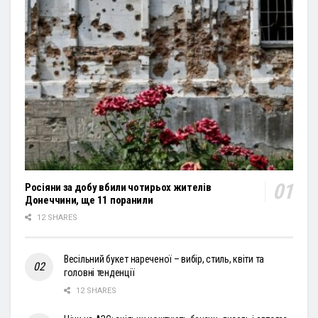
Росіяни за добу вбили чотирьох жителів
Донеччини, ще 11 поранили
12 SHARES
Весільний букет нареченої – вибір, стиль, квіти та
головні тенденції
12 SHARES