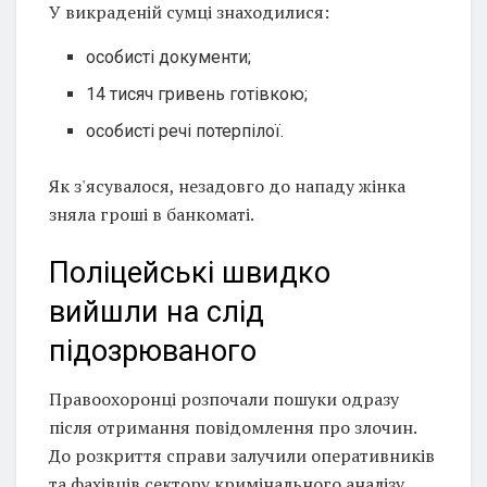
У викраденій сумці знаходилися:
особисті документи;
14 тисяч гривень готівкою;
особисті речі потерпілої.
Як з'ясувалося, незадовго до нападу жінка
зняла гроші в банкоматі.
Поліцейські швидко
вийшли на слід
підозрюваного
Правоохоронці розпочали пошуки одразу
після отримання повідомлення про злочин.
До розкриття справи залучили оперативників
та фахівців сектору кримінального аналізу