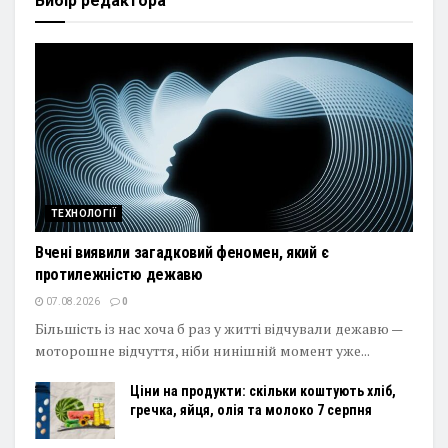
Вибір редактора
ТЕХНОЛОГІЇ
Вчені виявили загадковий феномен, який є
протилежністю дежавю
07.08.2026
0
Більшість із нас хоча б раз у житті відчували дежавю —
моторошне відчуття, ніби нинішній момент уже...
Ціни на продукти: скільки коштують хліб,
гречка, яйця, олія та молоко 7 серпня