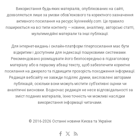
Використання будь-яких матеріалів, опублікованих на сайті,
дозволяється лише за умови обов’язкового та коректного зазначення
активного посилання на ресурс kyivweekly.com. Це правило
поширюється на всі типи контенту — новини, аналітику, авторські статті,
мультимедійні матеріали та інші публікації.
Для інтернет-видань і онлайн-платформ гіперпосилання має бути
відкритим і доступним для індексації пошуковими системами.
Рекомендовано розміщувати його безпосередньо в підзаголовку
матеріалу або в першому абзаці тексту, щоб забезпечити коректне
посилання на джерело та підвищити прозорість походження інформації.
Редакція вебсайту не завжди поділяє думки, висловлені авторами
публікацій, оскільки вони можуть містити суб’єктивні оцінки чи
аналітичні висновки. Водночас редакція не несе відповідальності за
зміст поданих матеріалів, їхню точність чи можливі наслідки
використання інформації читачами.
© 2016-2026 Останні новини Києва та України