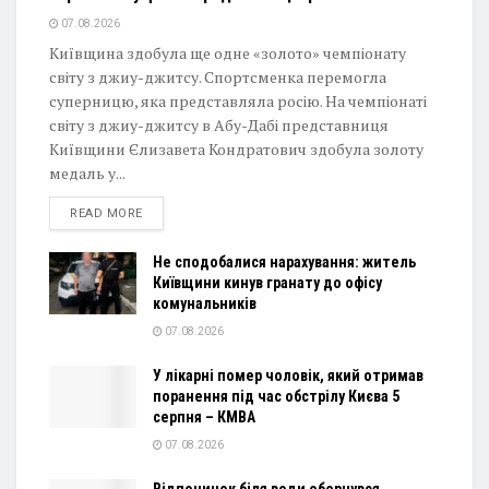
07.08.2026
Київщина здобула ще одне «золото» чемпіонату
світу з джиу-джитсу. Спортсменка перемогла
суперницю, яка представляла росію. На чемпіонаті
світу з джиу-джитсу в Абу-Дабі представниця
Київщини Єлизавета Кондратович здобула золоту
медаль у...
DETAILS
READ MORE
Не сподобалися нарахування: житель
Київщини кинув гранату до офісу
комунальників
07.08.2026
У лікарні помер чоловік, який отримав
поранення під час обстрілу Києва 5
серпня – КМВА
07.08.2026
Відпочинок біля води обернувся