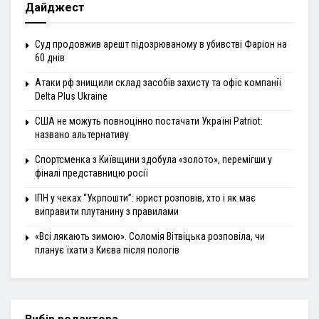
Дайджест
Суд продовжив арешт підозрюваному в убивстві Фаріон на
60 днів
Атаки рф знищили склад засобів захисту та офіс компанії
Delta Plus Ukraine
США не можуть повноцінно постачати Україні Patriot:
названо альтернативу
Спортсменка з Київщини здобула «золото», перемігши у
фіналі представницю росії
ІПН у чеках “Укрпошти”: юрист розповів, хто і як має
виправити плутанину з правилами
«Всі лякають зимою». Соломія Вітвіцька розповіла, чи
планує їхати з Києва після пологів