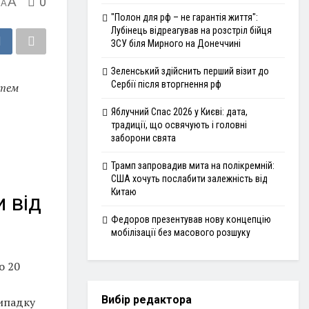
A
0
A
"Полон для рф – не гарантія життя":
Лубінець відреагував на розстріл бійця
ЗСУ біля Мирного на Донеччині
Зеленський здійснить перший візит до
Сербії після вторгнення рф
стем
Яблучний Спас 2026 у Києві: дата,
традиції, що освячують і головні
заборони свята
Трамп запровадив мита на полікремній:
США хочуть послабити залежність від
Китаю
 від
Федоров презентував нову концепцію
мобілізації без масового розшуку
о 20
Вибір редактора
випадку