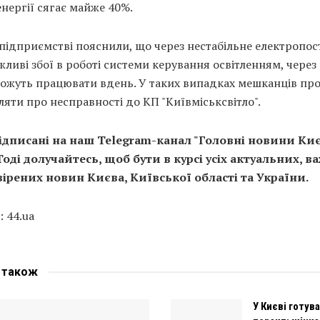
нергії сягає майже 40%.
підприємстві пояснили, що через нестабільне електропо
жливі збої в роботі системи керування освітленням, через
можуть працювати вдень. У таких випадках мешканців пр
яти про несправності до КП "Київміськсвітло".
ідписані на наш Telegram-канал "Головні новини Киє
 Тоді долучайтесь, щоб бути в курсі усіх актуальних, 
вірених новин Києва, Київської області та України.
 44.ua
е
також
У Києві готув