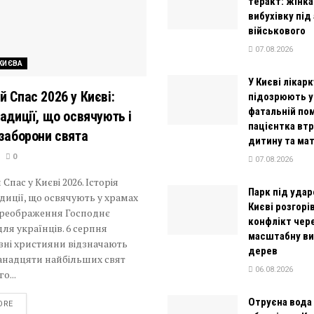
теракт: жінка
вибухівку під
військового
07.08.2026
КИЄВА
У Києві лікарк
й Спас 2026 у Києві:
підозрюють у
фатальній пом
радиції, що освячують і
пацієнтка вт
 заборони свята
дитину та ма
0
07.08.2026
Спас у Києві 2026. Історія
Парк під удар
адиції, що освячують у храмах
Києві розгорі
Преображення Господнє
конфлікт чер
ля українців. 6 серпня
масштабну ви
вні християни відзначають
дерев
ванадцяти найбільших свят
06.08.2026
о...
Отруєна вода 
DETAILS
ORE