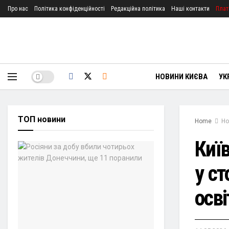
Про нас
Політика конфіденційності
Редакційна політика
Наші контакти
Плат
НОВИНИ КИЄВА
УК
ТОП новини
Home
Но
Киї
у с
осв