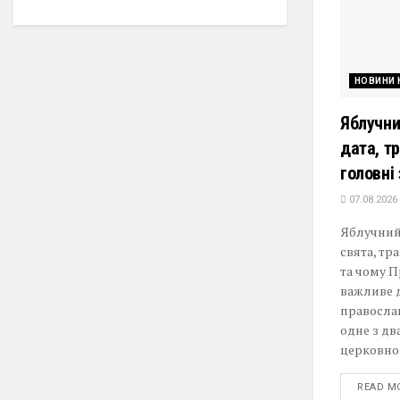
НОВИНИ 
Яблучни
дата, т
головні
07.08.2026
Яблучний 
свята, тр
та чому 
важливе д
правосла
одне з д
церковног
READ M