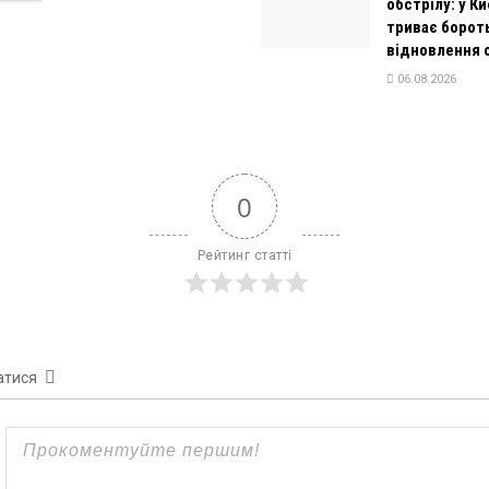
обстрілу: у Ки
триває бороть
відновлення 
06.08.2026
0
Рейтинг статті
атися