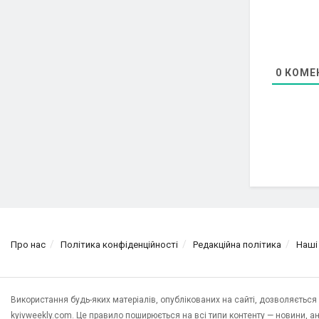
0
КОМЕ
Про нас
Політика конфіденційності
Редакційна політика
Наші
Використання будь-яких матеріалів, опублікованих на сайті, дозволяєтьс
kyivweekly.com. Це правило поширюється на всі типи контенту — новини, анал