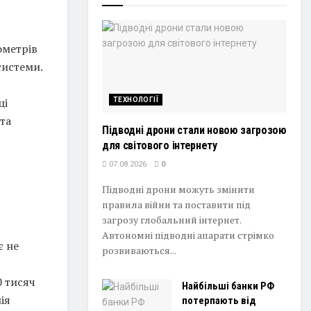
ометрів
системи.
ці
ТЕХНОЛОГІЇ
та
Підводні дрони стали новою загрозою
для світового інтернету
07.08.2026
0
Підводні дрони можуть змінити
правила війни та поставити під
загрозу глобальний інтернет.
Автономні підводні апарати стрімко
є не
розвиваються...
0 тисяч
Найбільші банки РФ
ія
потерпають від