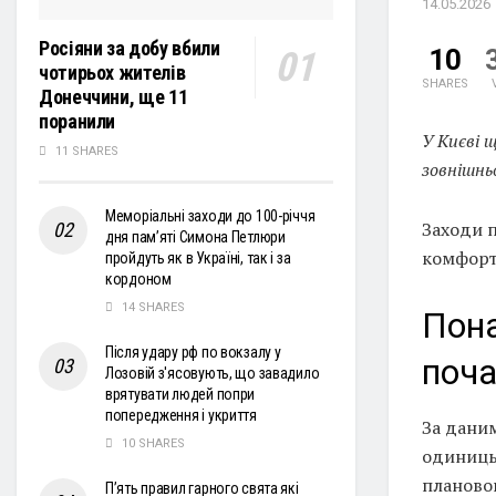
14.05.2026
Росіяни за добу вбили
10
чотирьох жителів
SHARES
Донеччини, ще 11
поранили
У Києві 
11 SHARES
зовнішнь
Меморіальні заходи до 100-річчя
Заходи 
дня пам’яті Симона Петлюри
комфорт
пройдуть як в Україні, так і за
кордоном
14 SHARES
Пона
Після удару рф по вокзалу у
поча
Лозовій з'ясовують, що завадило
врятувати людей попри
попередження і укриття
За даним
10 SHARES
одиниць 
плановог
П’ять правил гарного свята які