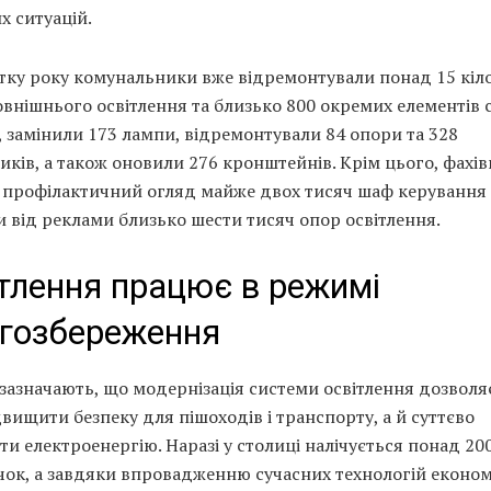
х ситуацій.
тку року комунальники вже відремонтували понад 15 кіл
внішнього освітлення та близько 800 окремих елементів 
 замінили 173 лампи, відремонтували 84 опори та 328
иків, а також оновили 276 кронштейнів. Крім цього, фахів
 профілактичний огляд майже двох тисяч шаф керування 
 від реклами близько шести тисяч опор освітлення.
тлення працює в режимі
гозбереження
азначають, що модернізація системи освітлення дозволя
вищити безпеку для пішоходів і транспорту, а й суттєво
и електроенергію. Наразі у столиці налічується понад 20
чок, а завдяки впровадженню сучасних технологій економ