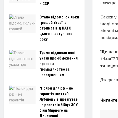
електрое
– СЗР
Також у 
Стало відомо, скільки
грошей Україна
іноді мо
отримає від НАТО
ліхтарі 
цього і наступного
повідомл
року
Ще не п
Трамп підписав нові
44.ua"?
укази про обмеження
права на
та пере
громадянство за
народженням
Джерело:
"Полон для рф – не
гарантія життя":
Лубінець відреагував
Читайт
на розстріл бійця ЗСУ
біля Мирного на
Донеччині