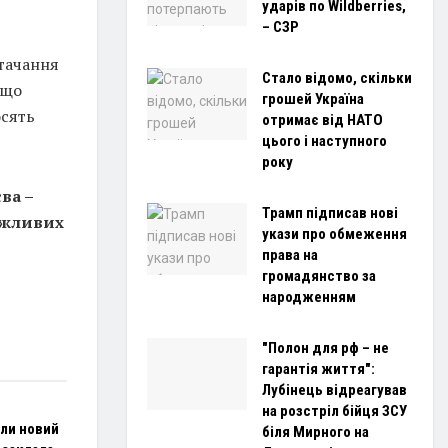
ударів по Wildberries,
– СЗР
стачання
Стало відомо, скільки
 що
грошей Україна
осять
отримає від НАТО
цього і наступного
року
ва –
Трамп підписав нові
важливих
укази про обмеження
права на
громадянство за
народженням
"Полон для рф – не
гарантія життя":
Лубінець відреагував
на розстріл бійця ЗСУ
али новий
біля Мирного на