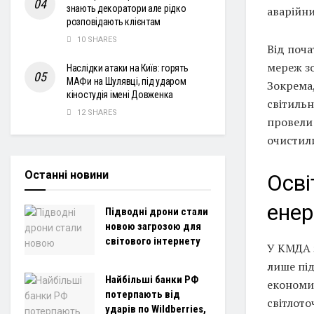
знають декоратори але рідко
аварійни
розповідають клієнтам
10 SHARES
Від поча
мереж зо
Наслідки атаки на Київ: горять
МАФи на Шулявці, під ударом
Зокрема,
кіностудія імені Довженка
світильн
12 SHARES
провели
очистили
Останні новини
Осві
енер
Підводні дрони стали
новою загрозою для
світового інтернету
У КМДА з
лише під
Найбільші банки РФ
економит
потерпають від
світлото
ударів по Wildberries,