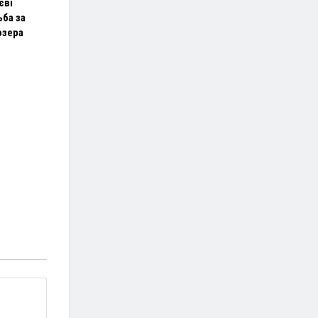
єві
ба за
озера