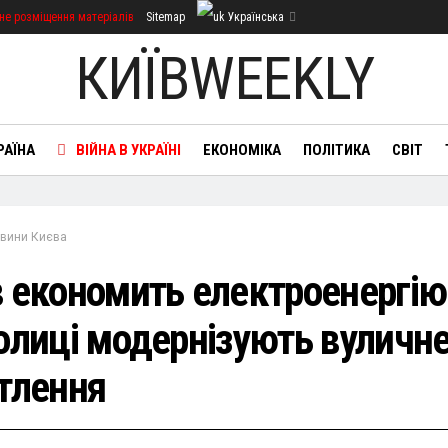
не розміщення матеріалів
Sitemap
Українська
КИЇВWEEKLY
РАЇНА
ВІЙНА В УКРАЇНІ
ЕКОНОМІКА
ПОЛІТИКА
СВІТ
вини Києва
в економить електроенергію
толиці модернізують вуличн
ітлення