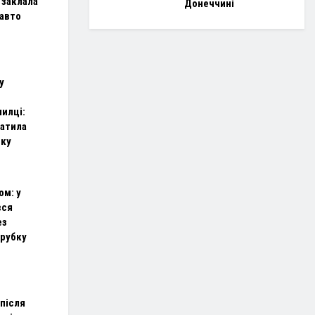
 заклала
Донеччині
 авто
у
илці:
ратила
тку
ом: у
вся
ез
рубку
після