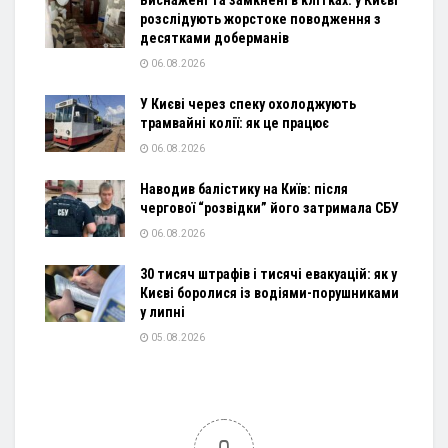
розслідують жорстоке поводження з
десятками доберманів
06.08.2026
У Києві через спеку охолоджують
трамвайні колії: як це працює
06.08.2026
Наводив балістику на Київ: після
чергової “розвідки” його затримала СБУ
06.08.2026
30 тисяч штрафів і тисячі евакуацій: як у
Києві боролися із водіями-порушниками
у липні
05.08.2026