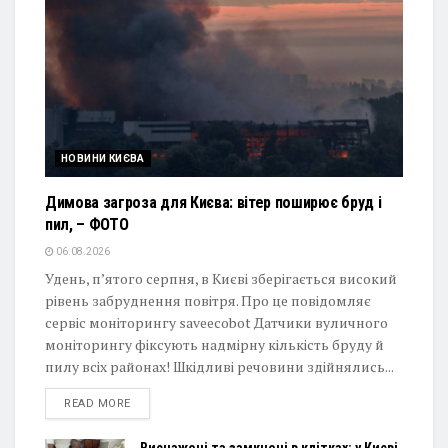
НОВИНИ КИЄВА
Димова загроза для Києва: вітер поширює бруд і
пил, – ФОТО
06.08.2026
Удень, п’ятого серпня, в Києві зберігається високий
рівень забруднення повітря. Про це повідомляє
сервіс моніторингу saveecobot Датчики вуличного
моніторингу фіксують надмірну кількість бруду й
пилу всіх районах! Шкідливі речовини здійнялись...
DETAILS
READ MORE
Виснажені та замкнені в клітках: у Києві