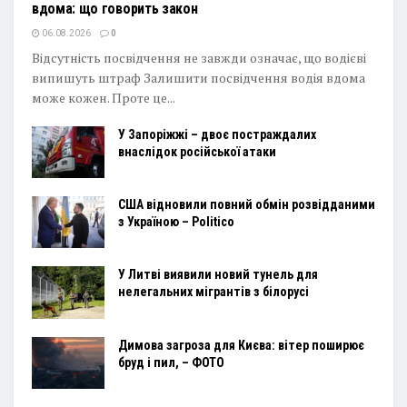
вдома: що говорить закон
06.08.2026
0
Відсутність посвідчення не завжди означає, що водієві
випишуть штраф Залишити посвідчення водія вдома
може кожен. Проте це...
У Запоріжжі – двоє постраждалих
внаслідок російської атаки
США відновили повний обмін розвідданими
з Україною – Politico
У Литві виявили новий тунель для
нелегальних мігрантів з білорусі
Димова загроза для Києва: вітер поширює
бруд і пил, – ФОТО