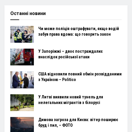
Останні новини
Чи може поліція оштрафувати, якщо водій
забув права вдома: що говорить закон
У Запоріжжі – двоє постраждалих
внаслідок російської атаки
США відновили повний обмін розвідданими
з Україною – Politico
У Литві виявили новий тунель для
нелегальних мігрантів з білорусі
Димова загроза для Києва: вітер поширює
бруд і пил, – ФОТО