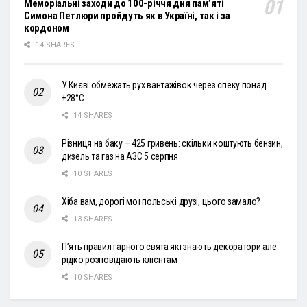
Меморіальні заходи до 100-річчя дня пам’яті
Симона Петлюри пройдуть як в Україні, так і за
кордоном
14 SHARES
У Києві обмежать рух вантажівок через спеку понад
+28°С
14 SHARES
Різниця на баку – 425 гривень: скільки коштують бензин,
дизель та газ на АЗС 5 серпня
10 SHARES
Хіба вам, дорогі мої польські друзі, цього замало?
13 SHARES
П’ять правил гарного свята які знають декоратори але
рідко розповідають клієнтам
10 SHARES