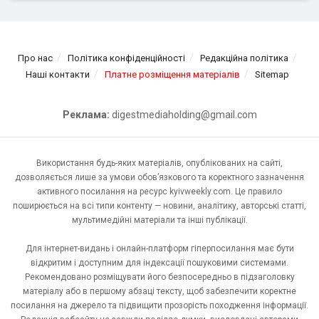
Про нас
Політика конфіденційності
Редакційна політика
Наші контакти
Платне розміщення матеріалів
Sitemap
Реклама:
digestmediaholding@gmail.com
Використання будь-яких матеріалів, опублікованих на сайті,
дозволяється лише за умови обов’язкового та коректного зазначення
активного посилання на ресурс kyivweekly.com. Це правило
поширюється на всі типи контенту — новини, аналітику, авторські статті,
мультимедійні матеріали та інші публікації.
Для інтернет-видань і онлайн-платформ гіперпосилання має бути
відкритим і доступним для індексації пошуковими системами.
Рекомендовано розміщувати його безпосередньо в підзаголовку
матеріалу або в першому абзаці тексту, щоб забезпечити коректне
посилання на джерело та підвищити прозорість походження інформації.