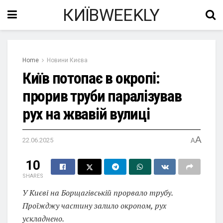
КИЇВWEEKLY
Home
Новини Києва
Київ потопає в окропі:
прорив труби паралізував
рух на жвавій вулиці
A
22.06.2025
A
10
SHARES
У Києві на Борщагівській прорвало трубу.
Проїжджу частину залило окропом, рух
ускладнено.