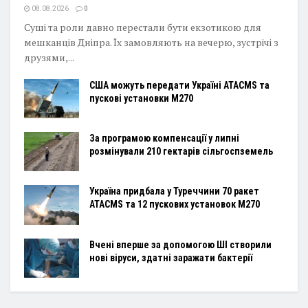
08.08.2026
0
Суші та роли давно перестали бути екзотикою для
мешканців Дніпра. Їх замовляють на вечерю, зустрічі з
друзями,...
США можуть передати Україні ATACMS та
пускові установки M270
За програмою компенсації у липні
розмінували 210 гектарів сільгоспземель
Україна придбала у Туреччини 70 ракет
ATACMS та 12 пускових установок M270
Вчені вперше за допомогою ШІ створили
нові віруси, здатні заражати бактерії