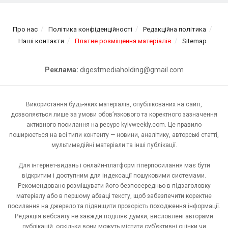
Про нас
Політика конфіденційності
Редакційна політика
Наші контакти
Платне розміщення матеріалів
Sitemap
Реклама:
digestmediaholding@gmail.com
Використання будь-яких матеріалів, опублікованих на сайті,
дозволяється лише за умови обов’язкового та коректного зазначення
активного посилання на ресурс kyivweekly.com. Це правило
поширюється на всі типи контенту — новини, аналітику, авторські статті,
мультимедійні матеріали та інші публікації.
Для інтернет-видань і онлайн-платформ гіперпосилання має бути
відкритим і доступним для індексації пошуковими системами.
Рекомендовано розміщувати його безпосередньо в підзаголовку
матеріалу або в першому абзаці тексту, щоб забезпечити коректне
посилання на джерело та підвищити прозорість походження інформації.
Редакція вебсайту не завжди поділяє думки, висловлені авторами
публікацій, оскільки вони можуть містити суб’єктивні оцінки чи