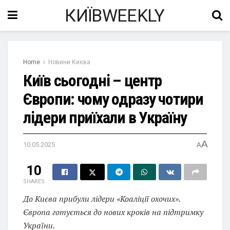
КИЇВWEEKLY
Home
Новини Києва
Київ сьогодні – центр
Європи: чому одразу чотири
лідери приїхали в Україну
A
10.05.2025
A
10
SHARES
До Києва прибули лідери «Коаліції охочих».
Європа готується до нових кроків на підтримку
України.