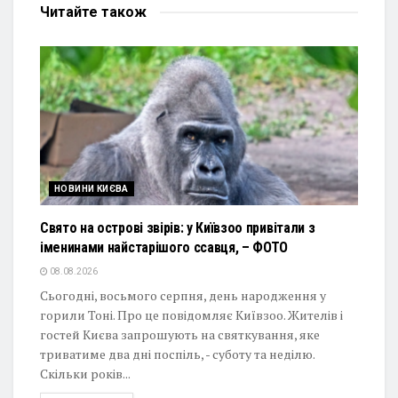
Читайте
також
НОВИНИ КИЄВА
Свято на острові звірів: у Київзоо привітали з
іменинами найстарішого ссавця, – ФОТО
08.08.2026
Сьогодні, восьмого серпня, день народження у
горили Тоні. Про це повідомляє Київзоо. Жителів і
гостей Києва запрошують на святкування, яке
триватиме два дні поспіль, - суботу та неділю.
Скільки років...