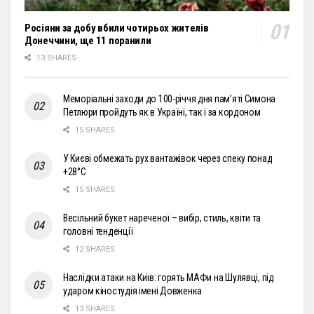
Росіяни за добу вбили чотирьох жителів
Донеччини, ще 11 поранили
13 SHARES
Меморіальні заходи до 100-річчя дня пам’яті Симона
Петлюри пройдуть як в Україні, так і за кордоном
15 SHARES
У Києві обмежать рух вантажівок через спеку понад
+28°С
15 SHARES
Весільний букет нареченої – вибір, стиль, квіти та
головні тенденції
12 SHARES
Наслідки атаки на Київ: горять МАФи на Шулявці, під
ударом кіностудія імені Довженка
13 SHARES