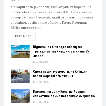
07.08.2026
У лікарні помер чоловік, який отримав поранення
під час обстрілу Києва 5 серпня - КМВА<p>У лікарні
помер 55-річний чоловік, який отримав поранення
внаслідок російського обстрілу Києва 5 серпня.
КМВА висловлює...
DETAILS
READ MORE
Відпочинок біля води обернувся
трагедіями: на Київщині загинули 35
людей
07.08.2026
Спека паралізує дороги: на Київщині
ввели жорсткі обмеження
07.08.2026
Прогноз погоди у Києві на 7 серпня:
спекотний день з невеликою хмарністю
07.08.2026