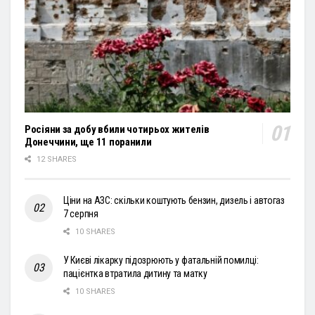
Росіяни за добу вбили чотирьох жителів
Донеччини, ще 11 поранили
12 SHARES
Ціни на АЗС: скільки коштують бензин, дизель і автогаз
7 серпня
10 SHARES
У Києві лікарку підозрюють у фатальній помилці:
пацієнтка втратила дитину та матку
10 SHARES