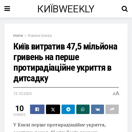
КИЇВWEEKLY
Home
Новини Києва
Київ витратив 47,5 мільйона
гривень на перше
протирадіаційне укриття в
дитсадку
A
13.10.2025
A
10
SHARES
У Києві перше протирадіаційне укриття,