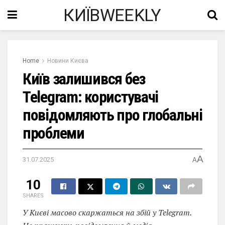
КИЇВWEEKLY
Home
Новини Києва
Київ залишився без
Telegram: користувачі
повідомляють про глобальні
проблеми
A
31.07.2025
A
10
SHARES
У Києві масово скаржаться на збій у Telegram.