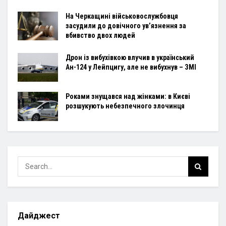
На Черкащині військовослужбовця
засудили до довічного ув’язнення за
вбивство двох людей
Дрон із вибухівкою влучив в український
Ан-124 у Лейпцигу, але не вибухнув – ЗМІ
Роками знущався над жінками: в Києві
розшукують небезпечного злочинця
Дайджест