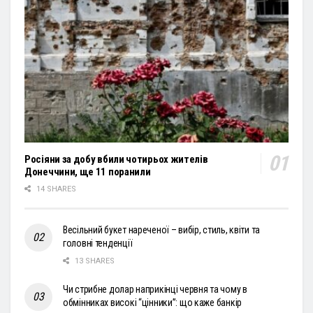
Росіяни за добу вбили чотирьох жителів
Донеччини, ще 11 поранили
14 SHARES
Весільний букет нареченої – вибір, стиль, квіти та
головні тенденції
13 SHARES
Чи стрибне долар наприкінці червня та чому в
обмінниках високі “цінники”: що каже банкір