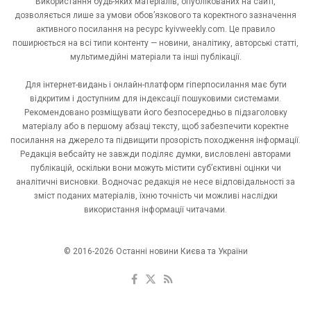
Використання будь-яких матеріалів, опублікованих на сайті,
дозволяється лише за умови обов’язкового та коректного зазначення
активного посилання на ресурс kyivweekly.com. Це правило
поширюється на всі типи контенту — новини, аналітику, авторські статті,
мультимедійні матеріали та інші публікації.
Для інтернет-видань і онлайн-платформ гіперпосилання має бути
відкритим і доступним для індексації пошуковими системами.
Рекомендовано розміщувати його безпосередньо в підзаголовку
матеріалу або в першому абзаці тексту, щоб забезпечити коректне
посилання на джерело та підвищити прозорість походження інформації.
Редакція вебсайту не завжди поділяє думки, висловлені авторами
публікацій, оскільки вони можуть містити суб’єктивні оцінки чи
аналітичні висновки. Водночас редакція не несе відповідальності за
зміст поданих матеріалів, їхню точність чи можливі наслідки
використання інформації читачами.
© 2016-2026 Останні новини Києва та України