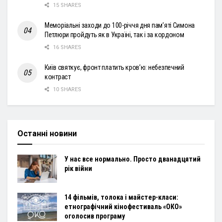
15 SHARES
Меморіальні заходи до 100-річчя дня пам’яті Симона
Петлюри пройдуть як в Україні, так і за кордоном
16 SHARES
Київ святкує, фронт платить кров’ю: небезпечний
контраст
10 SHARES
Останні новини
У нас все нормально. Просто дванадцятий
рік війни
14 фільмів, толока і майстер-класи:
етнографічний кінофестиваль «ОКО»
оголосив програму