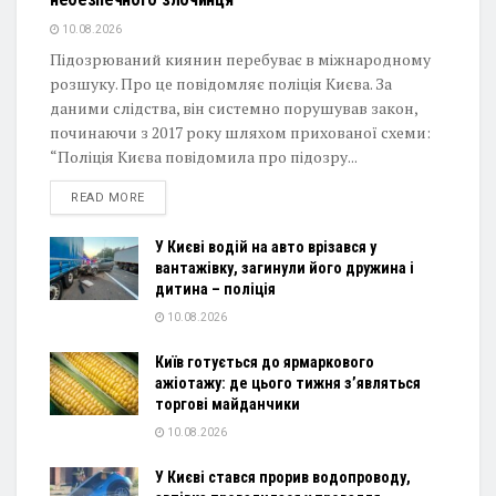
10.08.2026
Підозрюваний киянин перебуває в міжнародному
розшуку. Про це повідомляє поліція Києва. За
даними слідства, він системно порушував закон,
починаючи з 2017 року шляхом прихованої схеми:
“Поліція Києва повідомила про підозру...
DETAILS
READ MORE
У Києві водій на авто врізався у
вантажівку, загинули його дружина і
дитина – поліція
10.08.2026
Київ готується до ярмаркового
ажіотажу: де цього тижня з’являться
торгові майданчики
10.08.2026
У Києві стався прорив водопроводу,