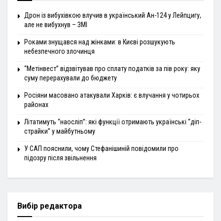
Дрон із вибухівкою влучив в український Ан-124 у Лейпцигу,
але не вибухнув – ЗМІ
Роками знущався над жінками: в Києві розшукують
небезпечного злочинця
“Метінвест” відзвітував про сплату податків за пів року: яку
суму перерахували до бюджету
Росіяни масовано атакували Харків: є влучання у чотирьох
районах
Літатимуть “наосліп”: які функції отримають українські “діп-
страйки” у майбутньому
У САП пояснили, чому Стефанішиній повідомили про
підозру після звільнення
Вибір редактора