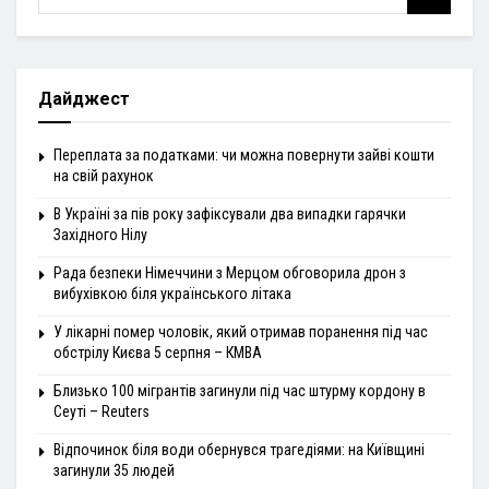
Дайджест
Переплата за податками: чи можна повернути зайві кошти
на свій рахунок
В Україні за пів року зафіксували два випадки гарячки
Західного Нілу
Рада безпеки Німеччини з Мерцом обговорила дрон з
вибухівкою біля українського літака
У лікарні помер чоловік, який отримав поранення під час
обстрілу Києва 5 серпня – КМВА
Близько 100 мігрантів загинули під час штурму кордону в
Сеуті – Reuters
Відпочинок біля води обернувся трагедіями: на Київщині
загинули 35 людей