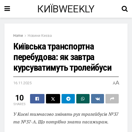
КИЇВWEEKLY
Home
Новини Києва
Київська транспортна
перебудова: як завтра
курсуватимуть тролейбуси
A
16.11.2025
A
10
SHARES
У Києві тимчасово змінять рух тролейбусів №37
та №37-А. Що потрібно знати пасажирам.