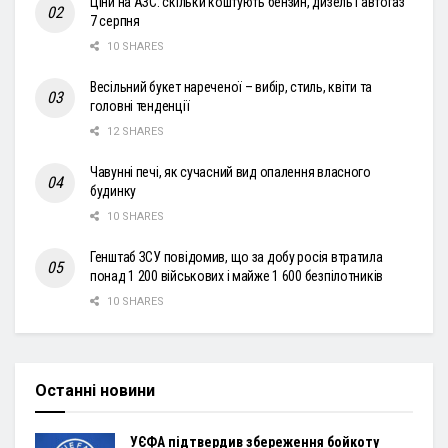
Ціни на АЗС: скільки коштують бензин, дизель і автогаз
7 серпня
10 SHARES
Весільний букет нареченої – вибір, стиль, квіти та
головні тенденції
12 SHARES
Чавунні печі, як сучасний вид опалення власного
будинку
10 SHARES
Генштаб ЗСУ повідомив, що за добу росія втратила
понад 1 200 військових і майже 1 600 безпілотників
10 SHARES
Останні новини
УЄФА підтвердив збереження бойкоту