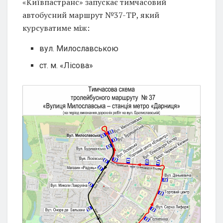
«Київпастранс» запускає тимчасовий
автобусний маршрут №37-ТР, який
курсуватиме між:
вул. Милославською
ст. м. «Лісова»