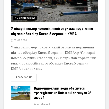
НОВИНИ КИЄВА
У лікарні помер чоловік, який отримав поранення
під час обстрілу Києва 5 серпня – КМВА
07.08.2026
У лікарні помер чоловік, який отримав поранення
під час обстрілу Києва 5 серпня - КМВА<p>У лікарні
помер 55-річний чоловік, який отримав поранення
внаслідок російського обстрілу Києва 5 серпня.
КМВА висловлює...
DETAILS
READ MORE
Відпочинок біля води обернувся
трагедіями: на Київщині загинули 35
людей
07.08.2026