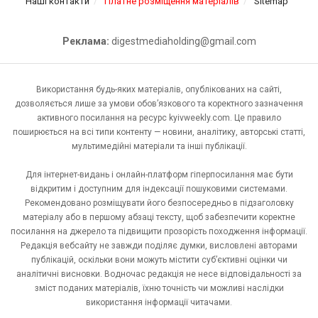
Наші контакти
Платне розміщення матеріалів
Sitemap
Реклама:
digestmediaholding@gmail.com
Використання будь-яких матеріалів, опублікованих на сайті,
дозволяється лише за умови обов’язкового та коректного зазначення
активного посилання на ресурс kyivweekly.com. Це правило
поширюється на всі типи контенту — новини, аналітику, авторські статті,
мультимедійні матеріали та інші публікації.
Для інтернет-видань і онлайн-платформ гіперпосилання має бути
відкритим і доступним для індексації пошуковими системами.
Рекомендовано розміщувати його безпосередньо в підзаголовку
матеріалу або в першому абзаці тексту, щоб забезпечити коректне
посилання на джерело та підвищити прозорість походження інформації.
Редакція вебсайту не завжди поділяє думки, висловлені авторами
публікацій, оскільки вони можуть містити суб’єктивні оцінки чи
аналітичні висновки. Водночас редакція не несе відповідальності за
зміст поданих матеріалів, їхню точність чи можливі наслідки
використання інформації читачами.