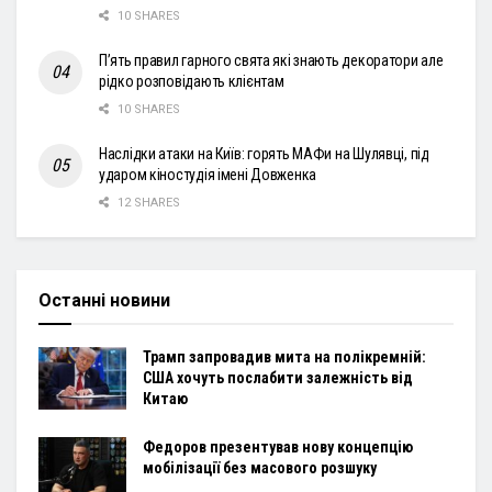
10 SHARES
П’ять правил гарного свята які знають декоратори але
рідко розповідають клієнтам
10 SHARES
Наслідки атаки на Київ: горять МАФи на Шулявці, під
ударом кіностудія імені Довженка
12 SHARES
Останні новини
Трамп запровадив мита на полікремній:
США хочуть послабити залежність від
Китаю
Федоров презентував нову концепцію
мобілізації без масового розшуку