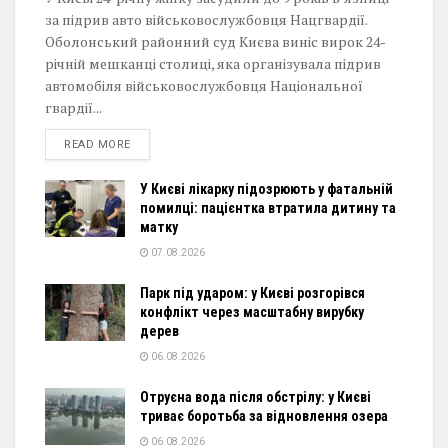
за підрив авто військовослужбовця Нацгвардії.
Оболонський районний суд Києва виніс вирок 24-
річній мешканці столиці, яка організувала підрив
автомобіля військовослужбовця Національної
гвардії...
DETAILS
READ MORE
У Києві лікарку підозрюють у фатальній
помилці: пацієнтка втратила дитину та
матку
07.08.2026
Парк під ударом: у Києві розгорівся
конфлікт через масштабну вирубку
дерев
06.08.2026
Отруєна вода після обстрілу: у Києві
триває боротьба за відновлення озера
06.08.2026