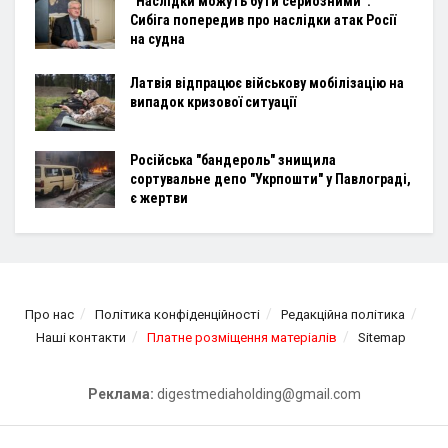
“Наслідки можуть бути серйозними”:
Сибіга попередив про наслідки атак Росії
на судна
Латвія відпрацює військову мобілізацію на
випадок кризової ситуації
Російська "бандероль" знищила
сортувальне депо "Укрпошти" у Павлограді,
є жертви
Про нас
Політика конфіденційності
Редакційна політика
Наші контакти
Платне розміщення матеріалів
Sitemap
Реклама:
digestmediaholding@gmail.com