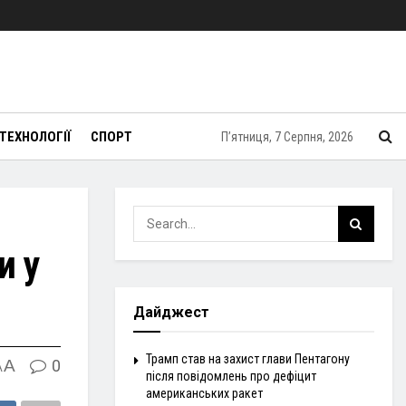
ТЕХНОЛОГІЇ
СПОРТ
П’ятниця, 7 Серпня, 2026
и у
Дайджест
Трамп став на захист глави Пентагону
A
0
A
після повідомлень про дефіцит
американських ракет