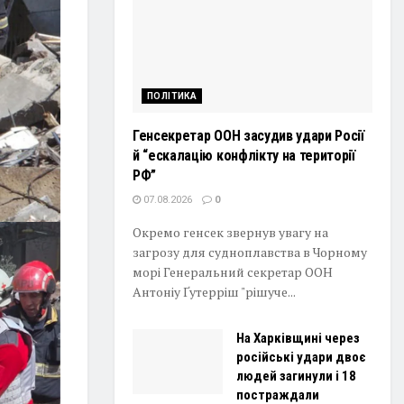
ПОЛІТИКА
Генсекретар ООН засудив удари Росії
й “ескалацію конфлікту на території
РФ”
07.08.2026
0
Окремо генсек звернув увагу на
загрозу для судноплавства в Чорному
морі Генеральний секретар ООН
Антоніу Ґутерріш "рішуче...
На Харківщині через
російські удари двоє
людей загинули і 18
постраждали