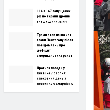
114 з 147 запущених
рф по Україні дронів
знешкодили за ніч
Трамп став на захист
глави Пентагону після
повідомлень про
дефіцит
американських ракет
Прогноз погоди у
Києві на 7 серпня:
спекотний день з
невеликою хмарністю