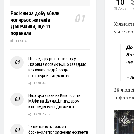
10
SHARES
Росіяни за добу вбили
чотирьох жителів
Кількіст
Донеччини, ще 11
у четвер
поранили
11 SHARES
До 
З-п
Після удару рф по вокзалу у
ще 
Лозовій з'ясовують, що завадило
врятувати людей попри
попередження і укриття
– п
10 SHARES
28 люде
Наслідки атаки на Київ: горять
Інформа
МАФи на Шулявці, під ударом
кіностудія імені Довженка
12 SHARES
Як виявляють неякісні
бронежилети: пояснення експертів