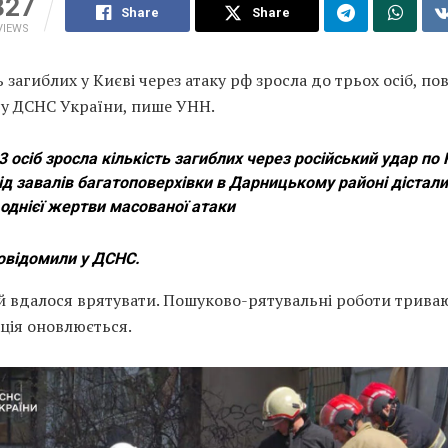
327
Share
Share
VIEWS
ь загиблих у Києві через атаку рф зросла до трьох осіб, п
 у ДСНС України, пише УНН.
3 осіб зросла кількість загиблих через російський удар по 
ід завалів багатоповерхівки в Дарницькому районі дістали
однієї жертви масованої атаки
овідомили у ДСНС.
й вдалося врятувати. Пошуково-рятувальні роботи триваю
ція оновлюється.