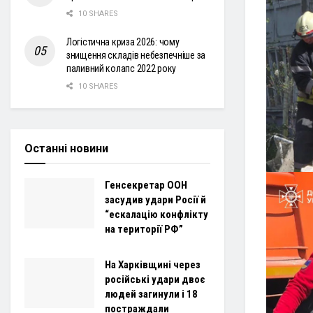
10 SHARES
Логістична криза 2026: чому
знищення складів небезпечніше за
паливний колапс 2022 року
10 SHARES
Останні новини
Генсекретар ООН
засудив удари Росії й
“ескалацію конфлікту
на території РФ”
На Харківщині через
російські удари двоє
людей загинули і 18
постраждали