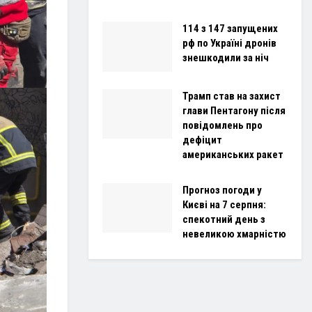
114 з 147 запущених
рф по Україні дронів
знешкодили за ніч
Трамп став на захист
глави Пентагону після
повідомлень про
дефіцит
американських ракет
Прогноз погоди у
Києві на 7 серпня:
спекотний день з
невеликою хмарністю