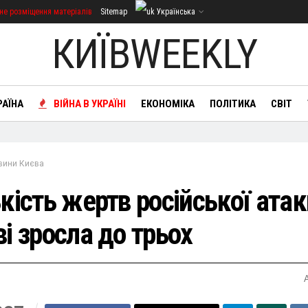
не розміщення матеріалів
Sitemap
Українська
КИЇВWEEKLY
РАЇНА
ВІЙНА В УКРАЇНІ
ЕКОНОМІКА
ПОЛІТИКА
СВІТ
вини Києва
кість жертв російської атак
і зросла до трьох