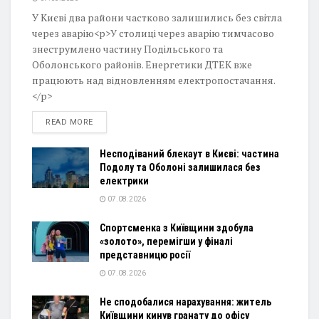
У Києві два райони частково залишились без світла
через аварію<p>У столиці через аварію тимчасово
знеструмлено частину Подільського та
Оболонського районів. Енергетики ДТЕК вже
працюють над відновленням електропостачання.
</p>
DETAILS
READ MORE
Несподіваний блекаут в Києві: частина
Подолу та Оболоні залишилася без
електрики
07.08.2026
Спортсменка з Київщини здобула
«золото», перемігши у фіналі
представницю росії
07.08.2026
Не сподобалися нарахування: житель
Київщини кинув гранату до офісу