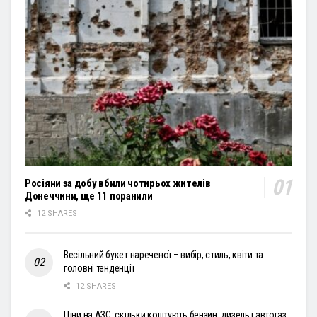
Росіяни за добу вбили чотирьох жителів
Донеччини, ще 11 поранили
12 SHARES
Весільний букет нареченої – вибір, стиль, квіти та
головні тенденції
12 SHARES
Ціни на АЗС: скільки коштують бензин, дизель і автогаз