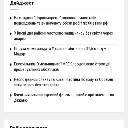
Дайджест
На стадіоні "Чорноморець" оцінюють масштаби
пошкоджень та визначають обсяг робіт після атаки рф
У Києві два райони частково залишились без світла через
аварію
Посуха може завдати Угорщині збитків на $1,6 млрд –
Мадяр
Ексочільниці Хмельницької МСЕК продовжено строк дії
процесуальних обов’язків
Несподіваний блекаут в Києві: частина Подолу та Оболоні
залишилася без електрики
Вчені виявили загадковий феномен, який є протилежністю
дежавю