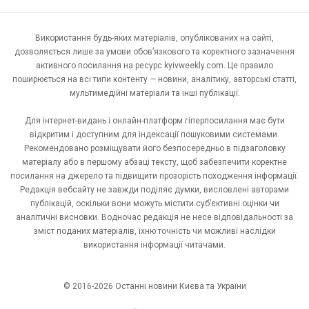
Використання будь-яких матеріалів, опублікованих на сайті,
дозволяється лише за умови обов’язкового та коректного зазначення
активного посилання на ресурс kyivweekly.com. Це правило
поширюється на всі типи контенту — новини, аналітику, авторські статті,
мультимедійні матеріали та інші публікації.
Для інтернет-видань і онлайн-платформ гіперпосилання має бути
відкритим і доступним для індексації пошуковими системами.
Рекомендовано розміщувати його безпосередньо в підзаголовку
матеріалу або в першому абзаці тексту, щоб забезпечити коректне
посилання на джерело та підвищити прозорість походження інформації.
Редакція вебсайту не завжди поділяє думки, висловлені авторами
публікацій, оскільки вони можуть містити суб’єктивні оцінки чи
аналітичні висновки. Водночас редакція не несе відповідальності за
зміст поданих матеріалів, їхню точність чи можливі наслідки
використання інформації читачами.
© 2016-2026 Останні новини Києва та України