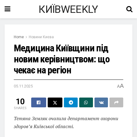
КИЇВWEEKLY
Home
Новини Києва
Медицина Київщини під
новим керівництвом: що
чекає на регіон
A
05.11.2025
A
10
SHARES
Тетяна Земляк очолила департамент охорони
здоров’я Київської області.