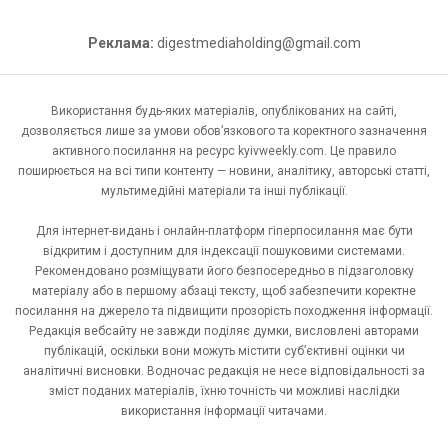
Реклама:
digestmediaholding@gmail.com
Використання будь-яких матеріалів, опублікованих на сайті,
дозволяється лише за умови обов’язкового та коректного зазначення
активного посилання на ресурс kyivweekly.com. Це правило
поширюється на всі типи контенту — новини, аналітику, авторські статті,
мультимедійні матеріали та інші публікації.
Для інтернет-видань і онлайн-платформ гіперпосилання має бути
відкритим і доступним для індексації пошуковими системами.
Рекомендовано розміщувати його безпосередньо в підзаголовку
матеріалу або в першому абзаці тексту, щоб забезпечити коректне
посилання на джерело та підвищити прозорість походження інформації.
Редакція вебсайту не завжди поділяє думки, висловлені авторами
публікацій, оскільки вони можуть містити суб’єктивні оцінки чи
аналітичні висновки. Водночас редакція не несе відповідальності за
зміст поданих матеріалів, їхню точність чи можливі наслідки
використання інформації читачами.