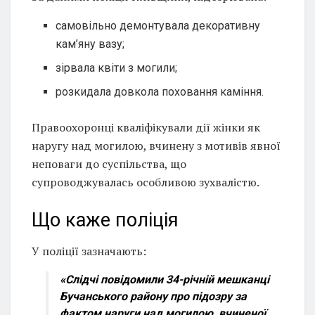
самовільно демонтувала декоративну
кам’яну вазу;
зірвала квіти з могили;
розкидала довкола поховання каміння.
Правоохоронці кваліфікували дії жінки як
наругу над могилою, вчинену з мотивів явної
неповаги до суспільства, що
супроводжувалась особливою зухвалістю.
Що каже поліція
У поліції зазначають:
«Слідчі повідомили 34-річній мешканці
Бучанського району про підозру за
фактом наруги над могилою, вчиненої