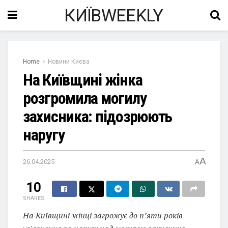
КИЇВWEEKLY
Home
Новини Києва
На Київщині жінка
розгромила могилу
захисника: підозрюють
наругу
A
26.04.2025
A
10
SHARES
На Київщині жінці загрожує до п’яти років