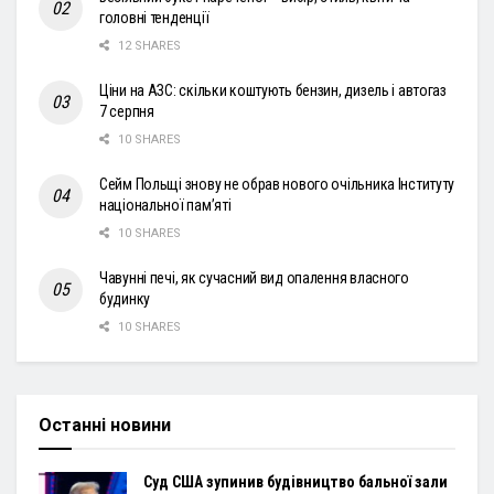
головні тенденції
12 SHARES
Ціни на АЗС: скільки коштують бензин, дизель і автогаз
7 серпня
10 SHARES
Сейм Польщі знову не обрав нового очільника Інституту
національної пам’яті
10 SHARES
Чавунні печі, як сучасний вид опалення власного
будинку
10 SHARES
Останні новини
Суд США зупинив будівництво бальної зали