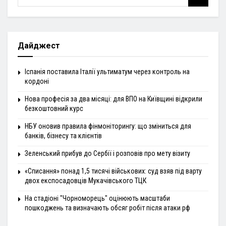
Дайджест
Іспанія поставила Італії ультиматум через контроль на
кордоні
Нова професія за два місяці: для ВПО на Київщині відкрили
безкоштовний курс
НБУ оновив правила фінмоніторингу: що зміниться для
банків, бізнесу та клієнтів
Зеленський прибув до Сербії і розповів про мету візиту
«Списання» понад 1,5 тисячі військових: суд взяв під варту
двох експосадовців Мукачівського ТЦК
На стадіоні "Чорноморець" оцінюють масштаби
пошкоджень та визначають обсяг робіт після атаки рф