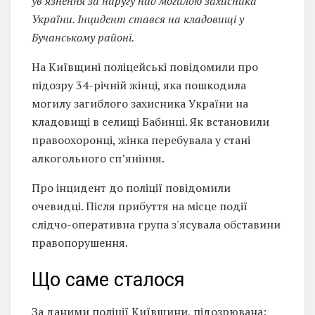
ув'язнення за наругу над могилою захисника
України. Інцидент стався на кладовищі у
Бучанському районі.
На Київщині поліцейські повідомили про
підозру 34-річній жінці, яка пошкодила
могилу загиблого захисника України на
кладовищі в селищі Бабинці. Як встановили
правоохоронці, жінка перебувала у стані
алкогольного сп’яніння.
Про інцидент до поліції повідомили
очевидці. Після прибуття на місце події
слідчо-оперативна група з'ясувала обставини
правопорушення.
Що саме сталося
За даними поліції Київщини, підозрювана: