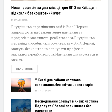
Нова професія за два місяці: для ВПО на Київщині
відкрили безкоштовний курс
07.08.2026
Внутрішньо переміщених осіб із Білої Церкви
запрошують на безкоштовне навчання за
професією масажиста-реабілітолога. Внутрішньо
переміщені особи, які проживають у Білій Церкві,
можуть безкоштовно опанувати професію
масажиста-реабілітолога. Навчання фінансується в
межах...
DETAILS
READ MORE
У Києві два райони частково
залишились без світла через аварію
07.08.2026
Несподіваний блекаут в Києві: частина
Подолу та Оболоні залишилася без
електрики