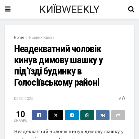
КИЇВWEEKLY
Home
Новини Києва
Неадекватний чоловік
кинув димову шашку у
під’їзді будинку в
Голосіївському районі
A
05.02.2025
A
10
SHARES
Неадекватний чоловік кинув димову шашку у