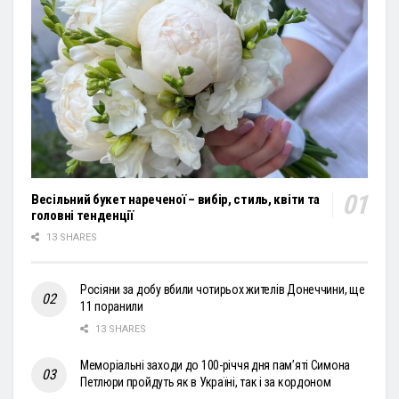
Весільний букет нареченої – вибір, стиль, квіти та
головні тенденції
13 SHARES
Росіяни за добу вбили чотирьох жителів Донеччини, ще
11 поранили
13 SHARES
Меморіальні заходи до 100-річчя дня пам’яті Симона
Петлюри пройдуть як в Україні, так і за кордоном