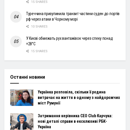
15 SHARES
Туреччина призупинила транзит частини суден до портів
рф через атаки в Чорному морі
10 SHARES
У Києві обмежать рух вантажівок через спеку понад
+28°С
15 SHARES
Останні новини
Українка розповіла, скільки її родина
витрачає на життя в одному з найдорожчих
міст Румунії
Затримання керівника CEO Club Карчука:
нові деталі справи в ексклюзиві РБК-
Україна