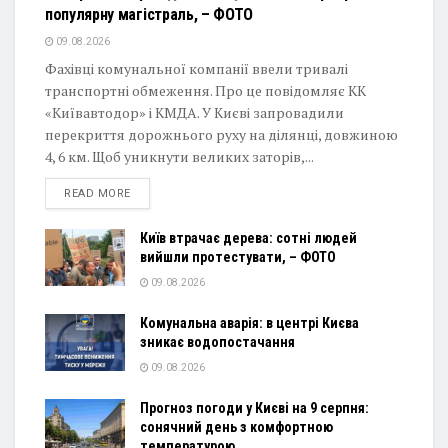
популярну магістраль, – ФОТО
09.08.2026
Фахівці комунальної компанії ввели тривалі
транспортні обмеження. Про це повідомляє КК
«Київавтодор» і КМДА. У Києві запровадили
перекриття дорожнього руху на ділянці, довжиною
4, 6 км. Щоб уникнути великих заторів,...
DETAILS
READ MORE
Київ втрачає дерева: сотні людей
вийшли протестувати, – ФОТО
09.08.2026
Комунальна аварія: в центрі Києва
зникає водопостачання
09.08.2026
Прогноз погоди у Києві на 9 серпня:
сонячний день з комфортною
температурою