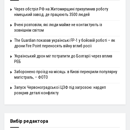
Через обстріл РФ на Житомирщині призупинив роботу
німецький завод, де працюють 3500 людей
Вчені розповіли, які люди майже не контактують із
зовнішнім світом
The Guardian показав українські FP-1 у бойовій роботі – як
дрони Fire Point переносять війну вглиб росії
Український дрон міг потрапити до Болгарії через вплив
РЕБ
Заборонено проїзд на місяць: в Києві перекрили популярну
магістраль, – ФОТО
Запуск Червоноградської ЦЗФ під загрозою: нардеп
розкрив деталі конфлікту
Вибір редактора