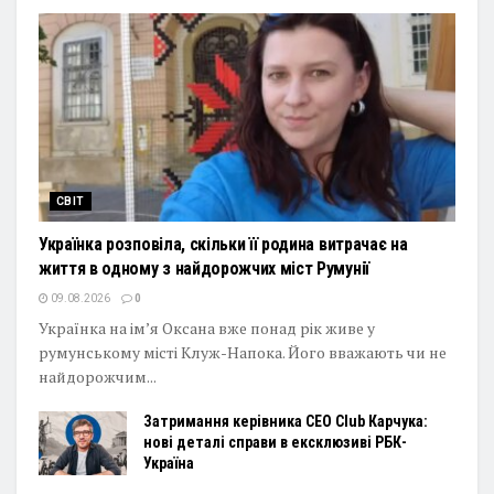
СВІТ
Українка розповіла, скільки її родина витрачає на
життя в одному з найдорожчих міст Румунії
09.08.2026
0
Українка на ім’я Оксана вже понад рік живе у
румунському місті Клуж-Напока. Його вважають чи не
найдорожчим...
Затримання керівника CEO Club Карчука:
нові деталі справи в ексклюзиві РБК-
Україна