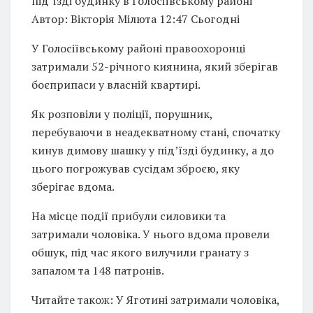
під’їзді будинку в Голосіївському районі
Автор: Вікторія Мілюта 12:47 Сьогодні
У Голосіївському районі правоохоронці
затримали 52-річного киянина, який зберігав
боєприпаси у власній квартирі.
Як розповіли у поліції, порушник,
перебуваючи в неадекватному стані, спочатку
кинув димову шашку у під’їзді будинку, а до
цього погрожував сусідам зброєю, яку
зберігає вдома.
На місце події прибули силовики та
затримали чоловіка. У нього вдома провели
обшук, під час якого вилучили гранату з
запалом та 148 патронів.
Читайте також: У Яготині затримали чоловіка,