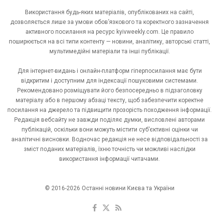
Використання будь-яких матеріалів, опублікованих на сайті,
дозволяється лише за умови обов’язкового та коректного зазначення
активного посилання на ресурс kyivweekly.com. Це правило
поширюється на всі типи контенту — новини, аналітику, авторські статті,
мультимедійні матеріали та інші публікації.
Для інтернет-видань і онлайн-платформ гіперпосилання має бути
відкритим і доступним для індексації пошуковими системами.
Рекомендовано розміщувати його безпосередньо в підзаголовку
матеріалу або в першому абзаці тексту, щоб забезпечити коректне
посилання на джерело та підвищити прозорість походження інформації.
Редакція вебсайту не завжди поділяє думки, висловлені авторами
публікацій, оскільки вони можуть містити суб’єктивні оцінки чи
аналітичні висновки. Водночас редакція не несе відповідальності за
зміст поданих матеріалів, їхню точність чи можливі наслідки
використання інформації читачами.
© 2016-2026 Останні новини Києва та України