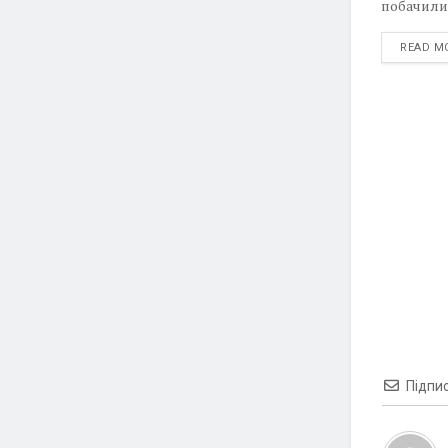
побачили н
READ M
Підпи