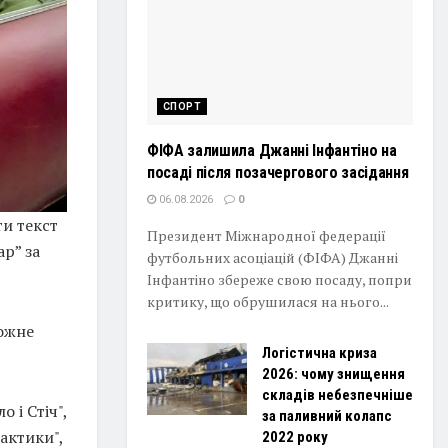
СПОРТ
ФІФА залишила Джанні Інфантіно на
посаді після позачергового засідання
06.08.2026
0
ти текст
Президент Міжнародної федерації
ар” за
футбольних асоціацій (ФІФА) Джанні
Інфантіно збереже свою посаду, попри
критику, що обрушилася на нього...
кожне
Логістична криза
2026: чому знищення
складів небезпечніше
 і Стіч",
за паливний колапс
актики",
2022 року