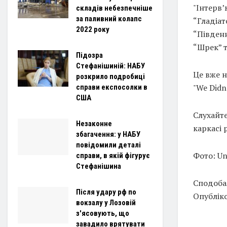
"Інтерв’
складів небезпечніше
за паливний колапс
“Гладіат
2022 року
“Південн
“Шрек” т
Підозра
Стефанішиній: НАБУ
Це вже н
розкрило подробиці
"We Didn’
справи експосолки в
США
Слухайте
Незаконне
каркасі 
збагачення: у НАБУ
повідомили деталі
Фото: Un
справи, в якій фігурує
Стефанішина
Сподобал
Після удару рф по
Опубліко
вокзалу у Лозовій
з'ясовують, що
завадило врятувати