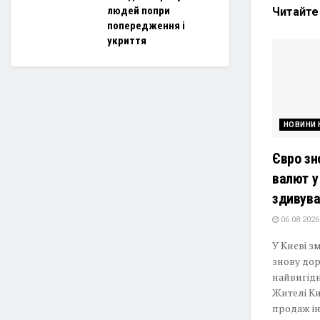
людей попри
Читайт
попередження і
укриття
НОВИНИ 
Євро зн
валют у
здивува
06.08.2026
У Києві з
знову дор
найвигідн
Жителі Ки
продаж ін