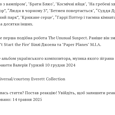
ю з вампіром", "Брати Блюз", "Космічні яйця", "На гребені хв
ор”, “Люди в чорному 3”, "Бетмен повертається", “Суддя Д
ий парк”, "Крижане серце", “Гаррі Поттер і таємна кімната
а десятки інших.
е перша подібна робота The Unusual Suspect. Раніше він з
t Start the Fire" Біллі Джоела та "Paper Planes" M.I.A.
 альбом українського композитора, музика якого зіграна
ракети Валерія Гуржий 10 грудня 2024
iversal/courtesy Everett Collection
ась стаття? Постав реакцію! Увійдіть, щоб залишити реа
вано: 14 травня 2025