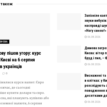
е
також
Запізніле кая
звуки вибухів
насправді шу
«Ногу свело!» 
06.08.2026
КИЄВА
Димова загро
ову пішов угору: курс
Києва: вітер
бруд і пил, –
 Києві на 6 серпня
06.08.2026
в українців
0
Виснажені та
в клітках: у К
мінилися курси валют. Євро
розслідують
ожчає, де сьогодні
поводження 
іше купити долари та євро.
десятками д
єва, які планують купівлю або
06.08.2026
оземної валюти, 6 серпня