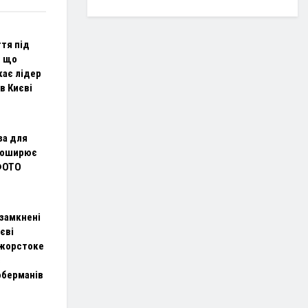
ття під
: що
кає лідер
в Києві
за для
 поширює
 ФОТО
 замкнені
иєві
 жорстоке
з
оберманів