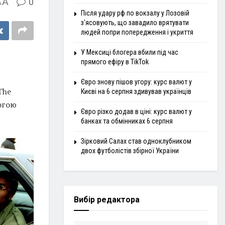
A
0
A
Після удару рф по вокзалу у Лозовій
з'ясовують, що завадило врятувати
людей попри попередження і укриття
У Мексиці блогера вбили під час
прямого ефіру в TikTok
Євро знову пішов угору: курс валют у
The
Києві на 6 серпня здивував українців
могою
Євро різко додав в ціні: курс валют у
банках та обмінниках 6 серпня
Зірковий Салах став одноклубником
двох футболістів збірної України
Вибір редактора