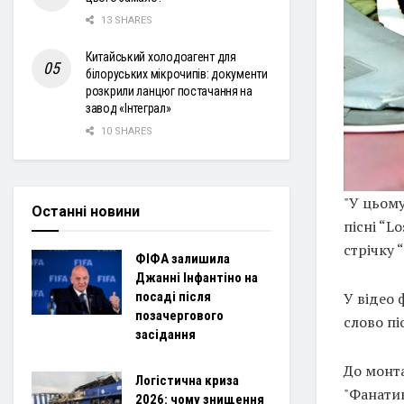
13 SHARES
Китайський холодоагент для
білоруських мікрочипів: документи
розкрили ланцюг постачання на
завод «Інтеграл»
10 SHARES
"У цьому
Останні новини
пісні “L
стрічку 
ФІФА залишила
Джанні Інфантіно на
У відео
посаді після
позачергового
слово піс
засідання
До монта
Логістична криза
"Фанатик
2026: чому знищення