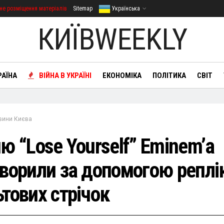
не розміщення матеріалів
Sitemap
Українська
КИЇВWEEKLY
РАЇНА
ВІЙНА В УКРАЇНІ
ЕКОНОМІКА
ПОЛІТИКА
СВІТ
вини Києва
ю “Lose Yourself” Eminemʼа
творили за допомогою реплік
ьтових стрічок