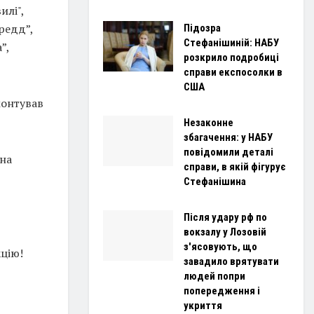
илі",
редд”,
Підозра
Стефанішиній: НАБУ
”,
розкрило подробиці
справи експосолки в
США
монтував
Незаконне
збагачення: у НАБУ
повідомили деталі
 на
справи, в якій фігурує
Стефанішина
Після удару рф по
вокзалу у Лозовій
з'ясовують, що
кцію!
завадило врятувати
людей попри
попередження і
укриття