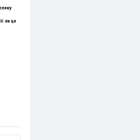
 спеку
ї: як це