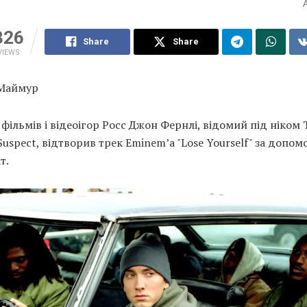
326
Share
Share
VIEWS
 Маймур
фільмів і відеоігор Росс Джон Фернлі, відомий під ніком 
Suspect, відтворив трек Eminemʼа "Lose Yourself" за допо
т.