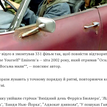
 відео я змонтував 331 фільм так, щоб повністю відтвори
ose Yourself” Eminemʼа — хіта 2002 року, який отримав “Оск
“Восьма миля””, — пояснює автор.
 фрази лунають у точному порядку й ритмі, повторюючи 
ні.
жу увійшли стрічки "Вихідний день Ферріса Бюллера", "Ліло
", "Банди Нью-Йорка", “Адвокат диявола”, "У пошуках Гал