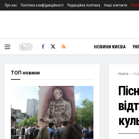
Про нас
Політика конфіденційності
Редакційна політика
Наші контакти
Плат
НОВИНИ КИЄВА
УК
ТОП новини
Home
Но
Пісн
від
кул