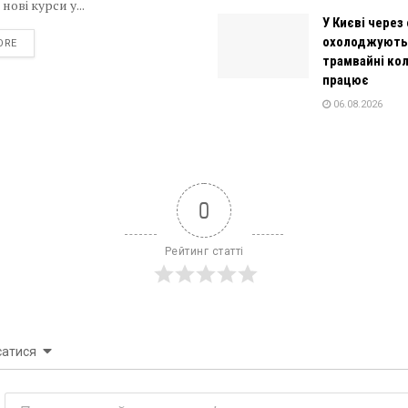
ові курси у...
У Києві через
охолоджують
DETAILS
ORE
трамвайні колі
працює
06.08.2026
0
Рейтинг статті
сатися