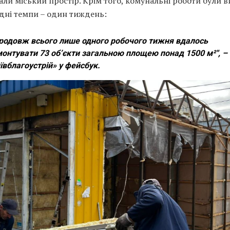
али міський простір. Крім того, комунальні роботи були в
дні темпи – один тиждень:
родовж всього лише одного робочого тижня вдалось
онтувати 73 об’єкти загальною площею понад 1500 м²", –
ївблагоустрій» у фейсбук.