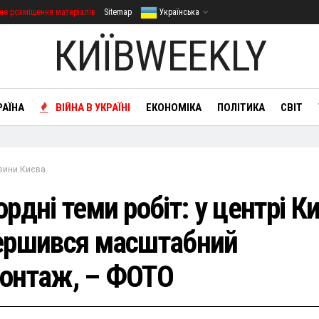
не розміщення матеріалів
Sitemap
Українська
КИЇВWEEKLY
РАЇНА
ВІЙНА В УКРАЇНІ
ЕКОНОМІКА
ПОЛІТИКА
СВІТ
вини Києва
рдні теми робіт: у центрі К
ершився масштабний
онтаж, – ФОТО