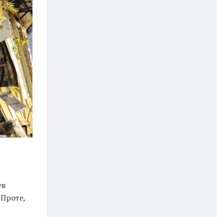
ув
 Проте,