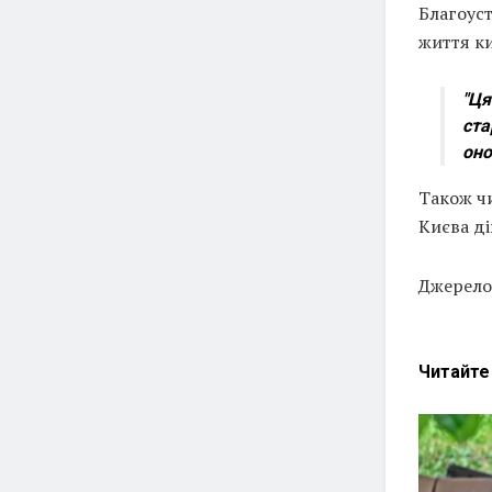
Благоуст
життя к
"Ця
ста
оно
Також чи
Києва д
Джерело:
Читайт