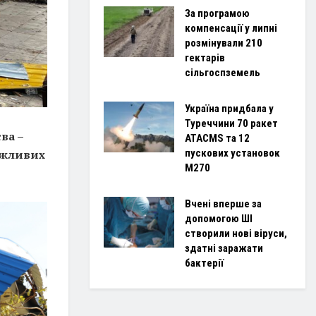
За програмою
компенсації у липні
розмінували 210
гектарів
сільгоспземель
Україна придбала у
Туреччини 70 ракет
ва –
ATACMS та 12
пускових установок
важливих
M270
Вчені вперше за
допомогою ШІ
створили нові віруси,
здатні заражати
бактерії