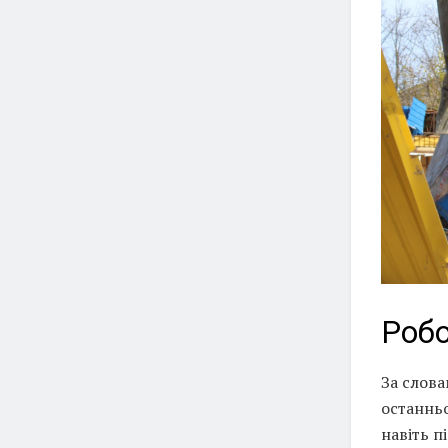
Робо
За слова
останньо
навіть п