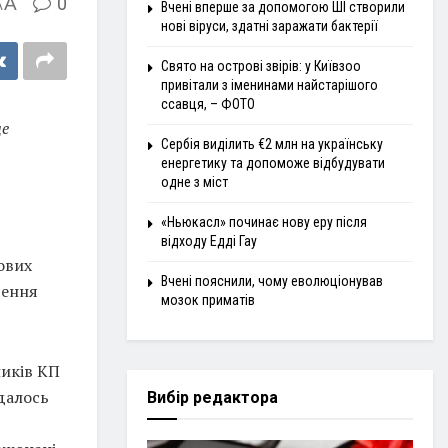
A
0
A
Вчені вперше за допомогою ШІ створили
нові віруси, здатні заражати бактерії
Свято на острові звірів: у Київзоо
привітали з іменинами найстарішого
ссавця, – ФОТО
це
Сербія виділить €2 млн на українську
енергетику та допоможе відбудувати
одне з міст
«Ньюкасл» починає нову еру після
відходу Едді Гау
ових
Вчені пояснили, чому еволюціонував
дення
мозок приматів
ників КП
вдалось
Вибір редактора