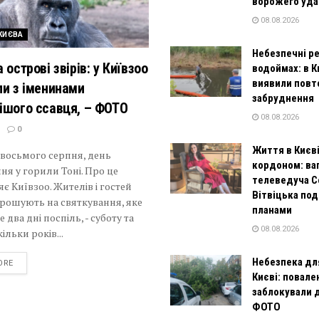
ворожего уда
08.08.2026
КИЄВА
Небезпечні р
 острові звірів: у Київзоо
водоймах: в К
виявили повт
ли з іменинами
забруднення
ішого ссавця, – ФОТО
08.08.2026
0
Життя в Києві
 восьмого серпня, день
кордоном: ва
я у горили Тоні. Про це
телеведуча С
є Київзоо. Жителів і гостей
Вітвіцька под
рошують на святкування, яке
планами
 два дні поспіль, - суботу та
08.08.2026
ільки років...
Небезпека для
DETAILS
ORE
Києві: повале
заблокували д
ФОТО