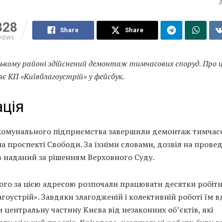
328
Share
Share
VIEWS
ському районі здійснений демонтаж тимчасових споруд. Про 
яє КП «Київблагоустрій» у фейсбук.
ція
 комунального підприємства завершили демонтаж тимчас
а проспекті Свободи. За їхніми словами, дозвіл на прове
в наданий за рішенням Верховного Суду.
ого за цією адресою розпочали працювати десятки робіт
гоустрій». Завдяки злагодженій і колективній роботі їм 
 центральну частину Києва від незаконних об’єктів, які