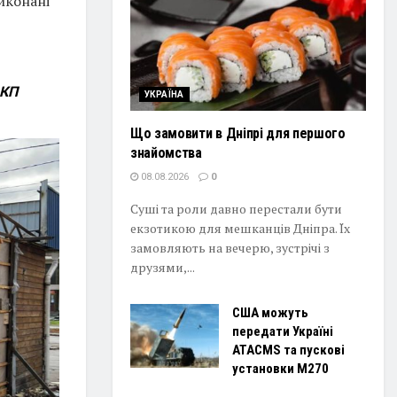
иконані
 КП
УКРАЇНА
Що замовити в Дніпрі для першого
знайомства
08.08.2026
0
Суші та роли давно перестали бути
екзотикою для мешканців Дніпра. Їх
замовляють на вечерю, зустрічі з
друзями,...
США можуть
передати Україні
ATACMS та пускові
установки M270