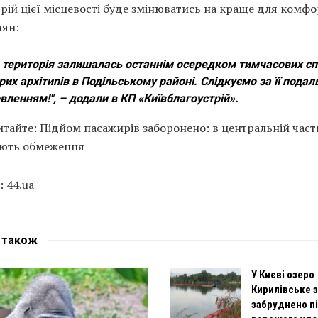
рій цієї місцевості буде змінюватись на краще для комф
иян:
 територія залишалась останнім осередком тимчасових с
рих архітипів в Подільському районі. Слідкуємо за її пода
вленням!", – додали в КП «Київблагоустрій».
тайте: Підйом пасажирів заборонено: в центральній част
іють обмеження
 44.ua
е
також
У Києві озеро
Кирилівське 
забруднено п