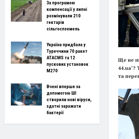
За програмою
компенсації у липні
розмінували 210
гектарів
сільгоспземель
Україна придбала у
Туреччини 70 ракет
ATACMS та 12
Ще не п
пускових установок
44.ua"?
M270
та пере
Вчені вперше за
допомогою ШІ
створили нові віруси,
здатні заражати
бактерії