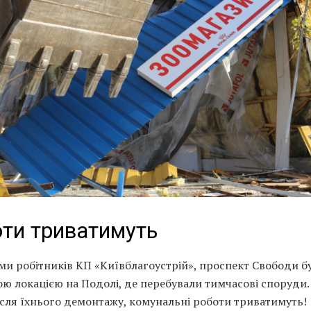
ти триватимуть
ми робітників КП «Київблагоустрій», проспект Свободи б
ю локацією на Подолі, де перебували тимчасові споруди.
ісля їхнього демонтажу, комунальні роботи триватимуть!