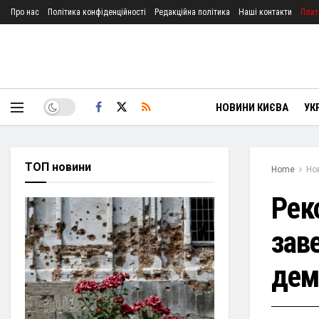
Про нас
Політика конфіденційності
Редакційна політика
Наші контакти
Плат
НОВИНИ КИЄВА
УК
ТОП новини
Home
Но
Реко
зав
дем