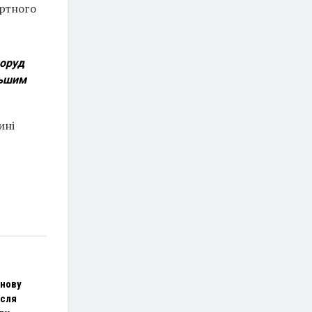
ортного
поруд
льшим
ині
знову
ісля