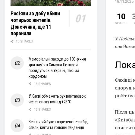
18.11.2025
Росіяни за добу вбили
10
чотирьох жителів
SHARES
Донеччини, ще 11
поранили
У Поділь
13 SHARES
повідомл
Меморіальні заходи до 100-річчя
Лока
дня пам’яті Симона Петлюри
пройдуть як в Україні, так і за
кордоном
Фахівці
15 SHARES
споруд н
робіт бу
У Києві обмежать рух вантажівок
через спеку понад +28°С
15 SHARES
Після ць
«Київбла
Весільний букет нареченої – вибір,
очистити
стиль, квіти та головні тенденції