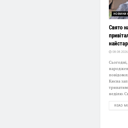
НОВИНИ 
Свято на
привіта
найстар
08.08.2026
Сьогодні,
народженн
повідомля
Києва зап
триватиме
неділю. Ск
READ M