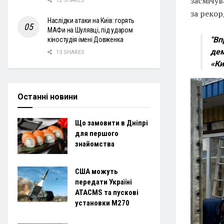
засмічув
12 SHARES
за рекор
Наслідки атаки на Київ: горять
МАФи на Шулявці, під ударом
"Вп
кіностудія імені Довженка
дем
13 SHARES
«Ки
Останні новини
Що замовити в Дніпрі
для першого
знайомства
США можуть
передати Україні
ATACMS та пускові
установки M270