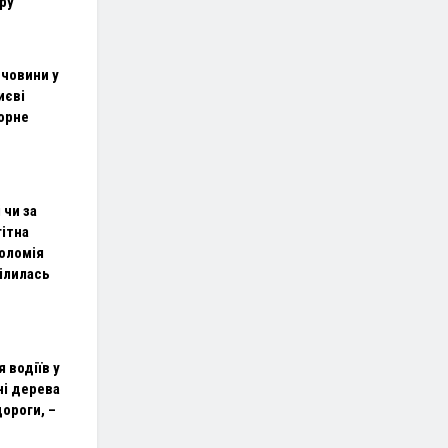
ру
ечовини у
иєві
орне
 чи за
гітна
оломія
ілилась
 водіїв у
ні дерева
ороги, –