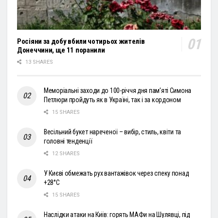
Росіяни за добу вбили чотирьох жителів
Донеччини, ще 11 поранили
13 SHARES
Меморіальні заходи до 100-річчя дня пам’яті Симона
Петлюри пройдуть як в Україні, так і за кордоном
15 SHARES
Весільний букет нареченої – вибір, стиль, квіти та
головні тенденції
12 SHARES
У Києві обмежать рух вантажівок через спеку понад
+28°С
15 SHARES
Наслідки атаки на Київ: горять МАФи на Шулявці, під