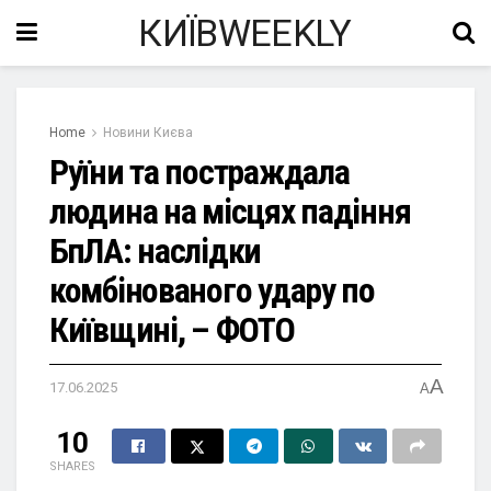
КИЇВWEEKLY
Home
Новини Києва
Руїни та постраждала
людина на місцях падіння
БпЛА: наслідки
комбінованого удару по
Київщині, – ФОТО
A
17.06.2025
A
10
SHARES