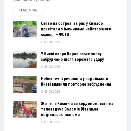
DETAILS
READ MORE
Свято на острові звірів: у Київзоо
привітали з іменинами найстарішого
ссавця, – ФОТО
08.08.2026
У Києві озеро Кирилівське знову
забруднено після ворожего удару
08.08.2026
Небезпечні речовини у водоймах: в
Києві виявили повторне забруднення
08.08.2026
Життя в Києві чи за кордоном: вагітна
телеведуча Соломія Вітвіцька
поділилась планами
08.08.2026