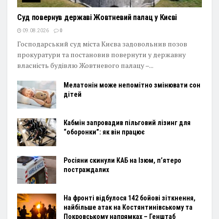
Суд повернув державі Жовтневий палац у Києві
09.08.2026
0
Господарський суд міста Києва задовольнив позов
прокуратури та постановив повернути у державну
власність будівлю Жовтневого палацу –...
Мелатонін може непомітно змінювати сон
дітей
Кабмін запровадив пільговий лізинг для
“оборонки”: як він працює
Росіяни скинули КАБ на Ізюм, п’ятеро
постраждалих
На фронті відбулося 142 бойові зіткнення,
найбільше атак на Костянтинівському та
Покровському напрямках – Генштаб