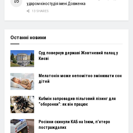
ударом кіностудія імені Довженка
13 SHARES
Останні новини
Суд повернув державі Жовтневий палац у
Києві
Мелатонін може непомітно змінювати сон
дітей
Кабмін запровадив пільговий лізинг для
“оборонки”: як він працює
Росіяни скинули КАБ на Ізюм, п’ятеро
постраждалих