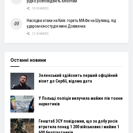
рідко розповідають клієнтам
10 SHARES
Наслідки атаки на Київ: горять МАФи на Шулявці, під
ударом кіностудія імені Довженка
12 SHARES
Останні новини
Зеленський здійснить перший офіційний
візит до Сербії, відома дата
У Польщі поліція вилучила майже пів тонни
наркотиків
Генштаб ЗСУ повідомив, що за добу росія
втратила понад 1 200 військових і майже 1
600 безпілотників