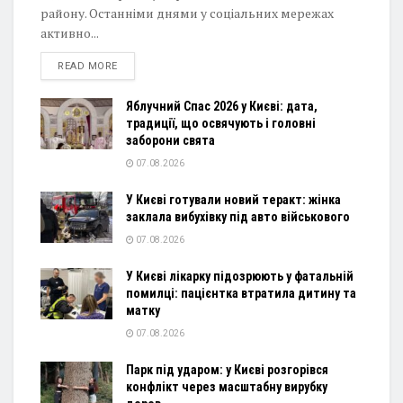
району. Останніми днями у соціальних мережах
активно...
DETAILS
READ MORE
Яблучний Спас 2026 у Києві: дата,
традиції, що освячують і головні
заборони свята
07.08.2026
У Києві готували новий теракт: жінка
заклала вибухівку під авто військового
07.08.2026
У Києві лікарку підозрюють у фатальній
помилці: пацієнтка втратила дитину та
матку
07.08.2026
Парк під ударом: у Києві розгорівся
конфлікт через масштабну вирубку