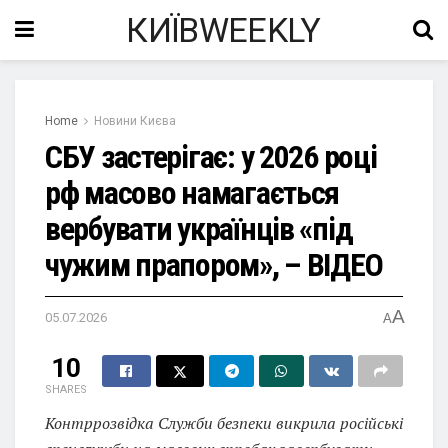
КИЇВWEEKLY
Home
Новини Києва
СБУ застерігає: у 2026 році
рф масово намагається
вербувати українців «під
чужим прапором», – ВІДЕО
A
05.07.2026
A
10
SHARES
Контррозвідка Служби безпеки викрила російські