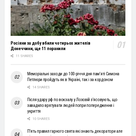
Росіяни за добу вбили чотирьох жителів
Донеччини, ще 11 поранили
11 SHARES
Меморіальні заходи до 100-річчя дня пам’яті Симона
Петлюри пройдуть як в Україні, так і за кордоном
14 SHARES
Після удару рф по вокзалу у Лозовій з'ясовують, що
завадило врятувати людей попри попередження і
укриття
10 SHARES
П’ять правил гарного свята які знають декоратори але