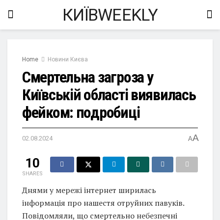
КИЇВWEEKLY
Home
Новини Києва
Смертельна загроза у
Київській області виявилась
фейком: подробиці
A
02.08.2024
A
10
SHARES
Днями у мережі інтернет ширилась
інформація про нашестя отруйних павуків.
Повідомляли, що смертельно небезпечні