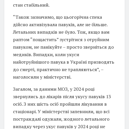
стан стабільний.
“Також зазначимо, що цьогорічна спека
дійсно активізувала павуків, але не більше.
Летальних випадків не було. Тож, якщо вам
раптом “пощастить” зустрітися з отруйним
павуком, не панікуйте – просто зверніться до
медиків. Випадки, коли укуси
найотруйнішого павука в Україні призводять
до смерті, практично не трапляються”, –
наголосили у міністерстві.
Загалом, за даними МОЗ, у 2024 році
звернулись до лікарів після укусу павуків 13
осіб. З них шість осіб пройшли лікування в
стаціонарі. У міністерстві запевнили, що всі
постраждалі одужали, жодного летального
випадку через укус павуків у 2024 році не