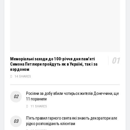
Меморіальні заходи до 100-річчя дня пам’яті
Симона Петлюри пройдуть як в Україні, так і за
кордоном
14 SHARES
Росіяни за добу вбили чотирьох жителів Донеччини, ще
11 поранили
11 SHARES
П’ять правил гарного свята які знають декоратори але
рідко розповідають клієнтам