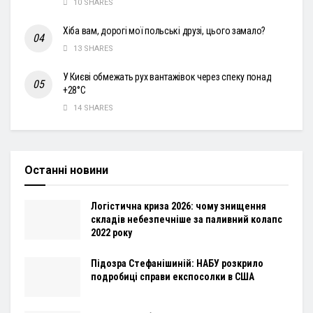
10 SHARES
Хіба вам, дорогі мої польські друзі, цього замало?
13 SHARES
У Києві обмежать рух вантажівок через спеку понад
+28°С
14 SHARES
Останні новини
Логістична криза 2026: чому знищення
складів небезпечніше за паливний колапс
2022 року
Підозра Стефанішиній: НАБУ розкрило
подробиці справи експосолки в США