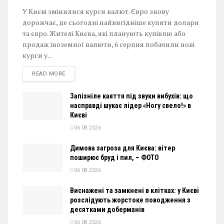
У Києві змінилися курси валют. Євро знову
дорожчає, де сьогодні найвигідніше купити долари
та євро. Жителі Києва, які планують купівлю або
продаж іноземної валюти, 6 серпня побачили нові
курси у...
DETAILS
READ MORE
Запізніле каяття під звуки вибухів: що
насправді шукає лідер «Ногу свело!» в
Києві
06.08.2026
Димова загроза для Києва: вітер
поширює бруд і пил, – ФОТО
06.08.2026
Виснажені та замкнені в клітках: у Києві
розслідують жорстоке поводження з
десятками доберманів
06.08.2026