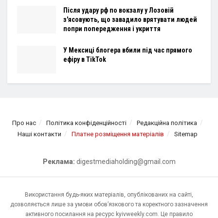
Після удару рф по вокзалу у Лозовій
з'ясовують, що завадило врятувати людей
попри попередження і укриття
У Мексиці блогера вбили під час прямого
ефіру в TikTok
Про нас
Політика конфіденційності
Редакційна політика
Наші контакти
Платне розміщення матеріалів
Sitemap
Реклама:
digestmediaholding@gmail.com
Використання будь-яких матеріалів, опублікованих на сайті,
дозволяється лише за умови обов’язкового та коректного зазначення
активного посилання на ресурс kyivweekly.com. Це правило