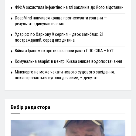
ФІФА захистила Інфантіно на тлі закликів до його відставки
DeepMind навчився краще прогнозувати урагани —
результат здивував вчених
Удар рф по Харкову 9 серпня – двоє загиблих, 21
постраждалий, серед них дитина
Війна з Іраном скоротила запаси ракет ППО США – NYT
Комунальна аварія: в центрі Києва зникає водопостачання
Міненерго не може чекати нового судового засідання,
поки втрачається вугілля для зими, – депутат
Вибір редактора