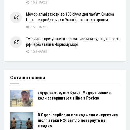
15 SHARES
Меморіальні заходи до 100-річчя дня пам’яті Симона
Петлюри пройдуть як в Україні, так і за кордоном
15 SHARES
Туреччина призупинила транзит частини суден до портів
рф через атаки в Чорному морі
10 SHARES
Останні новини
«Буде важче, ніж було». Мадяр пояснив,
коли завершиться війна з Росією
В Одесі серйозно пошкоджена енергетика
після атаки РФ: світло повернуть не
швидко