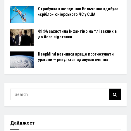
Стрибунка з жердиною Бельченко здобула
«срібло» юніорського ЧС у США
ФІФА захистила Інфантіно на тлі закликів
до його відставки
DeepMind навчився краще прогнозувати
урагани — результат здивував вчених
Дайджест