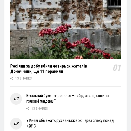
Росіяни за добу вбили чотирьох жителів
Донеччини, ще 11 поранили
13 SHARES
Весільний букет нареченої – вибір, стиль, квіти та
головні тенденції
13 SHARES
У Києві обмежать рух вантажівок через спеку понад
+28°С