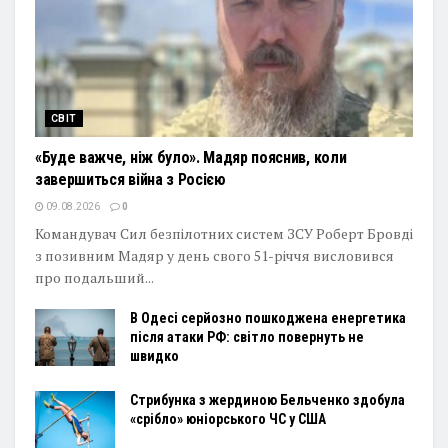
СВІТ
«Буде важче, ніж було». Мадяр пояснив, коли
завершиться війна з Росією
09.08.2026
0
Командувач Сил безпілотних систем ЗСУ Роберт Бровді
з позивним Мадяр у день свого 51-річчя висловився
про подальший...
В Одесі серйозно пошкоджена енергетика
після атаки РФ: світло повернуть не
швидко
Стрибунка з жердиною Бельченко здобула
«срібло» юніорського ЧС у США