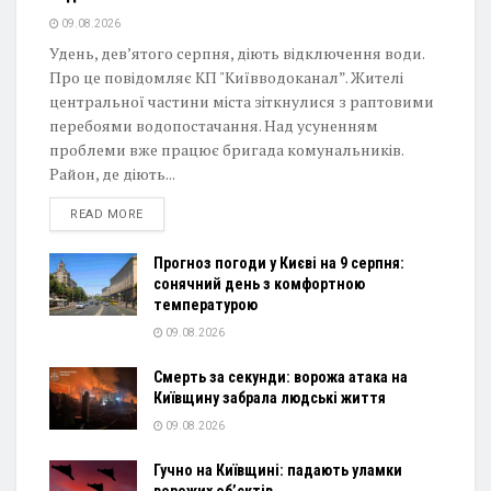
09.08.2026
Удень, дев’ятого серпня, діють відключення води.
Про це повідомляє КП "Київводоканал”. Жителі
центральної частини міста зіткнулися з раптовими
перебоями водопостачання. Над усуненням
проблеми вже працює бригада комунальників.
Район, де діють...
DETAILS
READ MORE
Прогноз погоди у Києві на 9 серпня:
сонячний день з комфортною
температурою
09.08.2026
Смерть за секунди: ворожа атака на
Київщину забрала людські життя
09.08.2026
Гучно на Київщині: падають уламки
ворожих об’єктів