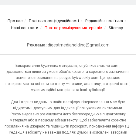
Про нас
Політика конфіденційності
Редакційна політика
Наші контакти
Платне розміщення матеріалів
Sitemap
Реклама:
digestmediaholding@gmail.com
Використання будь-яких матеріалів, опублікованих на сайті,
дозволяється лише за умови обов’язкового та коректного зазначення
активного посилання на ресурс kyivweekly.com. Це правило
поширюється на всі типи контенту — новини, аналітику, авторські статті,
мультимедійні матеріали та інші публікації.
Для інтернет-видань і онлайн-платформ гіперпосилання має бути
відкритим і доступним для індексації пошуковими системами.
Рекомендовано розміщувати його безпосередньо в підзаголовку
матеріалу або в першому абзаці тексту, щоб забезпечити коректне
посилання на джерело та підвищити прозорість походження інформації.
Редакція вебсайту не завжди поділяє думки, висловлені авторами