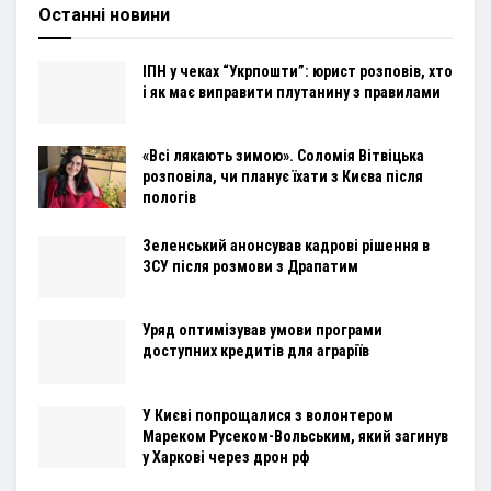
Останні новини
ІПН у чеках “Укрпошти”: юрист розповів, хто
і як має виправити плутанину з правилами
«Всі лякають зимою». Соломія Вітвіцька
розповіла, чи планує їхати з Києва після
пологів
Зеленський анонсував кадрові рішення в
ЗСУ після розмови з Драпатим
Уряд оптимізував умови програми
доступних кредитів для аграріїв
У Києві попрощалися з волонтером
Мареком Русеком-Вольським, який загинув
у Харкові через дрон рф