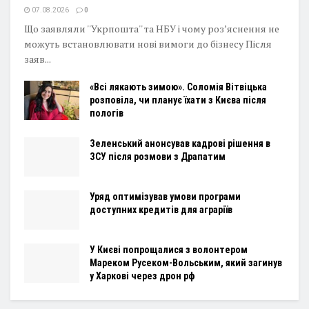
07.08.2026
0
Що заявляли ''Укрпошта'' та НБУ і чому роз’яснення не
можуть встановлювати нові вимоги до бізнесу Після
заяв...
«Всі лякають зимою». Соломія Вітвіцька
розповіла, чи планує їхати з Києва після
пологів
Зеленський анонсував кадрові рішення в
ЗСУ після розмови з Драпатим
Уряд оптимізував умови програми
доступних кредитів для аграріїв
У Києві попрощалися з волонтером
Мареком Русеком-Вольським, який загинув
у Харкові через дрон рф