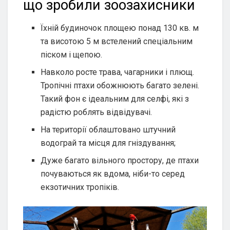
що зробили зоозахисники
Їхній будиночок площею понад 130 кв. м
та висотою 5 м встелений спеціальним
піском і щепою.
Навколо росте трава, чагарники і плющ.
Тропічні птахи обожнюють багато зелені.
Такий фон є ідеальним для селфі, які з
радістю роблять відвідувачі.
На території облаштовано штучний
водограй та місця для гніздування;
Дуже багато вільного простору, де птахи
почуваються як вдома, ніби-то серед
екзотичних тропіків.