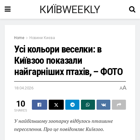
КИЇВWEEKLY
Home
Новини Києва
Усі кольори веселки: в
Київзоо показали
найгарніших птахів, – ФОТО
A
18.04.2026
A
10
SHARES
У найбільшому зоопарку відбулось пташине
переселення. Про це повідомляє Київзоо.