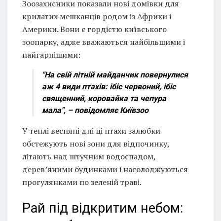
Зоозахисники показали нові домівки для
крилатих мешканців родом із Африки і
Америки. Вони є гордістю київського
зоопарку, адже вважаються найбільшими і
найгарнішими:
"На свій літній майданчик повернулися
аж 4 види птахів: ібіс червоний, ібіс
священний, коровайка та чепура
мала", – повідомляє Київзоо
У теплі весняні дні ці птахи залюбки
обстежують нові зони для відпочинку,
літають над штучним водоспадом,
дерев’яними будинками і насолоджуються
прогулянками по зеленій траві.
Рай під відкритим небом: