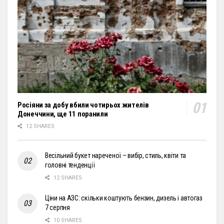
Росіяни за добу вбили чотирьох жителів
Донеччини, ще 11 поранили
12 SHARES
Весільний букет нареченої – вибір, стиль, квіти та
головні тенденції
12 SHARES
Ціни на АЗС: скільки коштують бензин, дизель і автогаз
7 серпня
10 SHARES