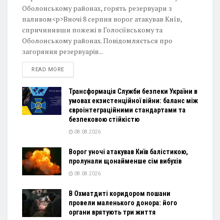
Оболонському районах, горять резервуари з
паливом<p>Вночі 8 серпня ворог атакував Київ,
спричинивши пожежі в Голосіївському та
Оболонському районах. Повідомляється про
загоряння резервуарів...
DETAILS
READ MORE
Трансформація Служби безпеки України в
умовах екзистенційної війни: баланс між
євроінтеграційними стандартами та
безпековою стійкістю
08.08.2026
Ворог уночі атакував Київ балістикою,
пролунали щонайменше сім вибухів
08.08.2026
В Охматдиті коридором пошани
провели маленького донора: його
органи врятують три життя