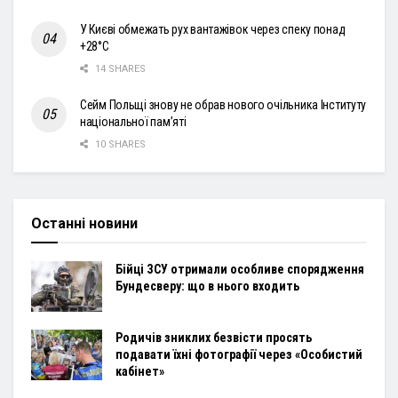
У Києві обмежать рух вантажівок через спеку понад
+28°С
14 SHARES
Сейм Польщі знову не обрав нового очільника Інституту
національної пам’яті
10 SHARES
Останні новини
Бійці ЗСУ отримали особливе спорядження
Бундесверу: що в нього входить
Родичів зниклих безвісти просять
подавати їхні фотографії через «Особистий
кабінет»