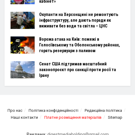
кабінет»
Окупанти на Херсонщині не ремонтують
інфраструктуру, але дають поради як
виживати без води та світла – ЦНС
Ворожа атака на Київ: пожежі в
Голосіївському та Оболонському районах,
горять резервуари з паливом
Сенат США підтримав масштабний
законопроєкт про санкції проти росії та
Ірану
Про нас
Політика конфіденційності
Редакційна політика
Наші контакти
Платне розміщення матеріалів
Sitemap
Реклама:
digestmediaholding@gmail.com