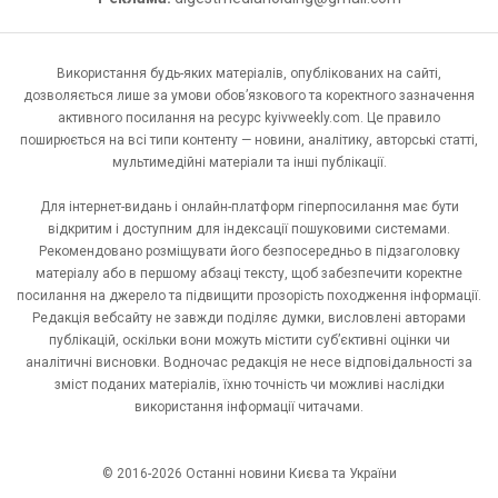
Використання будь-яких матеріалів, опублікованих на сайті,
дозволяється лише за умови обов’язкового та коректного зазначення
активного посилання на ресурс kyivweekly.com. Це правило
поширюється на всі типи контенту — новини, аналітику, авторські статті,
мультимедійні матеріали та інші публікації.
Для інтернет-видань і онлайн-платформ гіперпосилання має бути
відкритим і доступним для індексації пошуковими системами.
Рекомендовано розміщувати його безпосередньо в підзаголовку
матеріалу або в першому абзаці тексту, щоб забезпечити коректне
посилання на джерело та підвищити прозорість походження інформації.
Редакція вебсайту не завжди поділяє думки, висловлені авторами
публікацій, оскільки вони можуть містити суб’єктивні оцінки чи
аналітичні висновки. Водночас редакція не несе відповідальності за
зміст поданих матеріалів, їхню точність чи можливі наслідки
використання інформації читачами.
© 2016-2026 Останні новини Києва та України