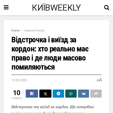
КИЇВWEEKLY
Home
Новини Києва
Відстрочка і виїзд за
кордон: хто реально має
право і де люди масово
помиляються
A
13.06.2026
A
10
SHARES
Відстрочка та виїзд за кордон. Що потрібно