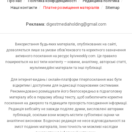
Про нас
Політика конфіденційності
Редакційна політика
Наші контакти
Платне розміщення матеріалів
Sitemap
Реклама:
digestmediaholding@gmail.com
Використання будь-яких матеріалів, опублікованих на сайті,
дозволяється лише за умови обов’язкового та коректного зазначення
активного посилання на ресурс kyivweekly.com. Це правило
поширюється на всі типи контенту — новини, аналітику, авторські статті,
мультимедійні матеріали та інші публікації.
Для інтернет-видань і онлайн-платформ гіперпосилання має бути
відкритим і доступним для індексації пошуковими системами.
Рекомендовано розміщувати його безпосередньо в підзаголовку
матеріалу або в першому абзаці тексту, щоб забезпечити коректне
посилання на джерело та підвищити прозорість походження інформації.
Редакція вебсайту не завжди поділяє думки, висловлені авторами
публікацій, оскільки вони можуть містити суб’єктивні оцінки чи
аналітичні висновки. Водночас редакція не несе відповідальності за
зміст поданих матеріалів, їхню точність чи можливі наслідки