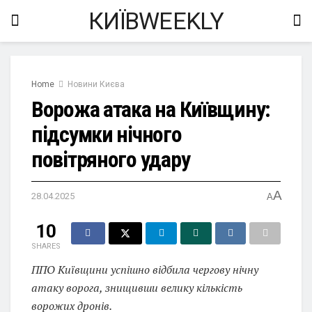
КИЇВWEEKLY
Home
Новини Києва
Ворожа атака на Київщину:
підсумки нічного
повітряного удару
A
28.04.2025
A
10
SHARES
ППО Київщини успішно відбила чергову нічну
атаку ворога, знищивши велику кількість
ворожих дронів.