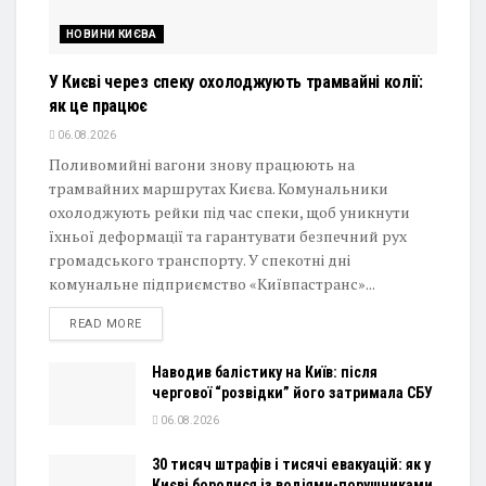
НОВИНИ КИЄВА
У Києві через спеку охолоджують трамвайні колії:
як це працює
06.08.2026
Поливомийні вагони знову працюють на
трамвайних маршрутах Києва. Комунальники
охолоджують рейки під час спеки, щоб уникнути
їхньої деформації та гарантувати безпечний рух
громадського транспорту. У спекотні дні
комунальне підприємство «Київпастранс»...
DETAILS
READ MORE
Наводив балістику на Київ: після
чергової “розвідки” його затримала СБУ
06.08.2026
30 тисяч штрафів і тисячі евакуацій: як у
Києві боролися із водіями-порушниками