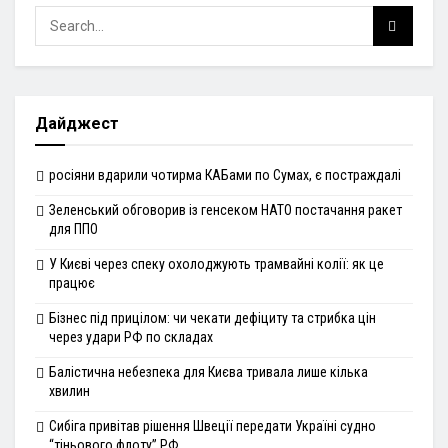
Дайджест
росіяни вдарили чотирма КАБами по Сумах, є постраждалі
Зеленський обговорив із генсеком НАТО постачання ракет
для ППО
У Києві через спеку охолоджують трамвайні колії: як це
працює
Бізнес під прицілом: чи чекати дефіциту та стрибка цін
через удари РФ по складах
Балістична небезпека для Києва тривала лише кілька
хвилин
Сибіга привітав рішення Швеції передати Україні судно
“тіньового флоту” РФ