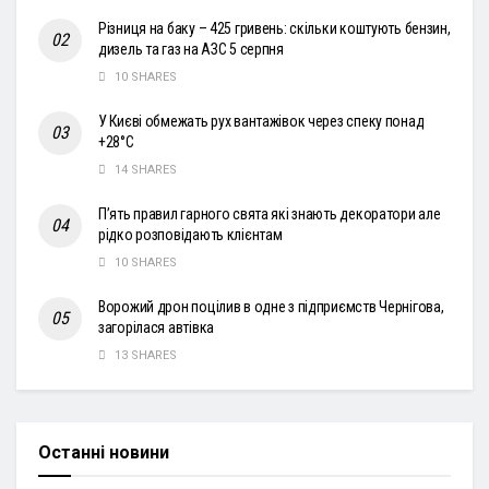
Різниця на баку – 425 гривень: скільки коштують бензин,
дизель та газ на АЗС 5 серпня
10 SHARES
У Києві обмежать рух вантажівок через спеку понад
+28°С
14 SHARES
П’ять правил гарного свята які знають декоратори але
рідко розповідають клієнтам
10 SHARES
Ворожий дрон поцілив в одне з підприємств Чернігова,
загорілася автівка
13 SHARES
Останні новини