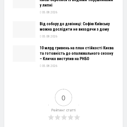
у липні
05.08.2026
Від собору до дзвіниці: Софію Київську
можна дослідити не виходячи з дому
05.08.2026
10 млрд гривень на план стійкості Києва
та готовність до опалювального сезону
– Кличко виступив на РНБО
05.08.2026
0
Рейтинг статті