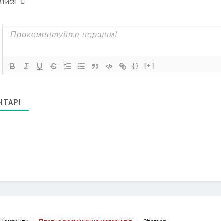
атися
{}
[+]
НТАРІ