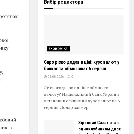
Вибір редактора
у
протягом
ової
овку
ЕКОНОМІКА
Євро різко додав в ціні: курс валют у
банках та обмінниках 6 серпня
у,
06.08.2026
0
а
Де сьогодні вигідніше обміняти
валюту? Національний банк України
встановив офіційний курс валют на 6
серпня. Долар завмер,...
ужбовий
Зірковий Салах став
их із
одноклубником двох