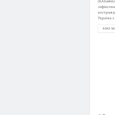
(КАБами).
зафіксов
постражда
Україна з..
READ M