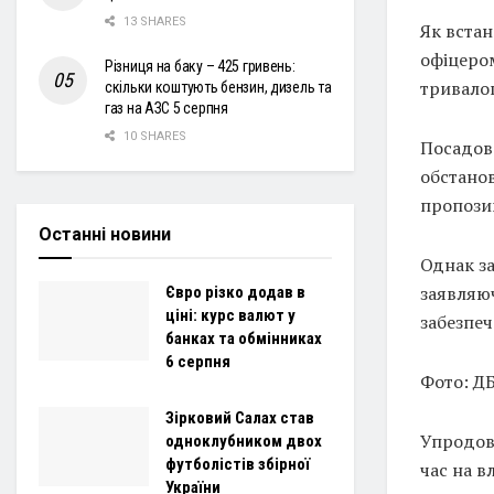
13 SHARES
Як встан
офіцером
Різниця на баку – 425 гривень:
тривалог
скільки коштують бензин, дизель та
газ на АЗС 5 серпня
10 SHARES
Посадове
обстанов
пропозиц
Останні новини
Однак за
заявляюч
Євро різко додав в
ціні: курс валют у
забезпеч
банках та обмінниках
6 серпня
Фото: Д
Зірковий Салах став
Упродовж
одноклубником двох
футболістів збірної
час на в
України