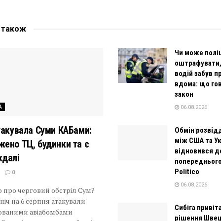
е
також
Чи може полі
оштрафувати
водій забув п
вдома: що го
закон
А
06.08.2026
такувала Суми КАБами:
Обмін розвід
між США та У
ено ТЦ, будинки та є
відновився д
ждалі
попереднього 
Politico
0
06.08.2026
 про черговий обстріл Сум?
 ніч на 6 серпня атакували
Сибіга привіт
ованими авіабомбами
рішення Швец