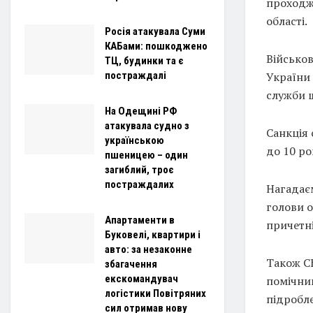
проходже
області.
Росія атакувала Суми
КАБами: пошкоджено
Військов
ТЦ, будинки та є
України 
постраждалі
служби ш
На Одещині РФ
атакувала судно з
Санкція 
українською
до 10 ро
пшеницею – один
загиблий, троє
постраждалих
Нагадає
голови о
Апартаменти в
причетні
Буковелі, квартири і
авто: за незаконне
Також С
збагачення
екскомандувач
помічник
логістики Повітряних
підробле
сил отримав нову