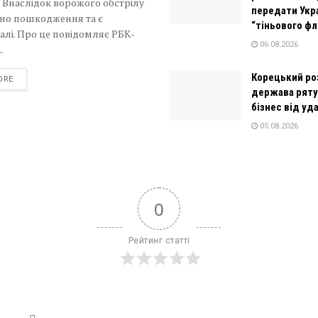
 Внаслідок ворожого обстрілу
передати Укра
ано пошкодження та є
“тіньового ф
лі. Про це повідомляє РБК-
06.08.2026
.
Корецький роз
DETAILS
ORE
держава рят
бізнес від уда
05.08.2026
0
Рейтинг статті