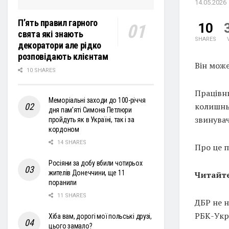
14.05.2026
П’ять правил гарного
10
свята які знають
SHARES
декоратори але рідко
розповідають клієнтам
Він може
10 SHARES
Працівн
Меморіальні заходи до 100-річчя
колишнь
дня пам’яті Симона Петлюри
звинувач
пройдуть як в Україні, так і за
кордоном
14 SHARES
Про це 
Росіяни за добу вбили чотирьох
жителів Донеччини, ще 11
Читайте
поранили
11 SHARES
ДБР не н
РБК-Укр
Хіба вам, дорогі мої польські друзі,
цього замало?