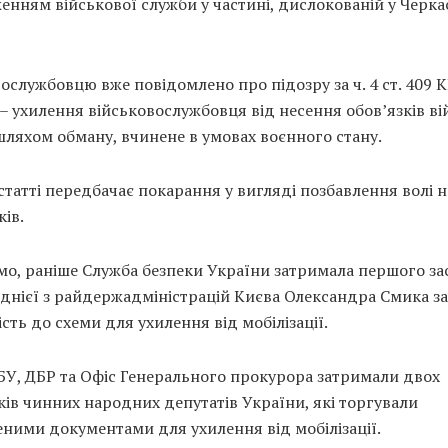
нням військової служби у частині, дислокованій у Черка
ослужбовцю вже повідомлено про підозру за ч. 4 ст. 409 
– ухилення військовослужбовця від несення обов’язків ві
ляхом обману, вчинене в умовах воєнного стану.
статті передбачає покарання у вигляді позбавлення волі н
ків.
мо, раніше Служба безпеки України затримала першого за
днієї з райдержадміністрацій Києва Олександра Смика за
сть до схеми для ухилення від мобілізації.
БУ, ДБР та Офіс Генерального прокурора затримали двох
ів чинних народних депутатів України, які торгували
ними документами для ухилення від мобілізації.