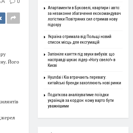
A
0
A
Апартаменти в Буковелі, квартири і авто:
за незаконне збагачення екскомандувач
логістики Повітряних сил отримав нову
підозру
Україна отримала від Польщі новий
список місць для ексгумацій
зру
Запізніле каяття під звуки вибухів: що
насправді шукає лідер «Ногу свело!» в
ну. Його
Києві
Hyundai і Kia втрачають перевагу:
китайські бренди захоплюють нові ринки
Податкова аналізуватиме поїздки
українців за кордон: кому варто бути
хилянтів
уважнішими
 джерел