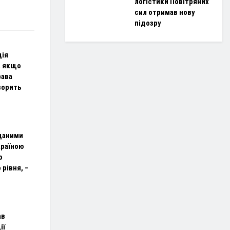
логістики Повітряних
сил отримав нову
підозру
ція
, якщо
рава
ворить
даними
країною
о
рівня, –
ав
ії