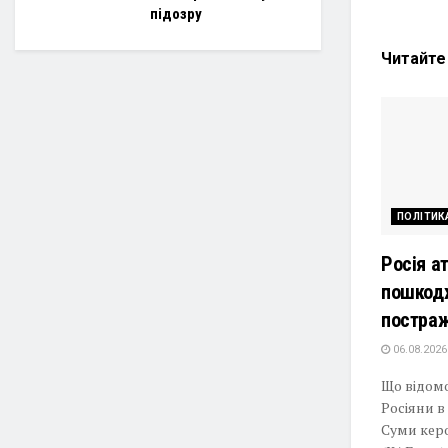
підозру
Читайт
ПОЛІТИК
Росія а
пошкодж
постра
06.08.2026
Що відомо
Росіяни в
Суми кер