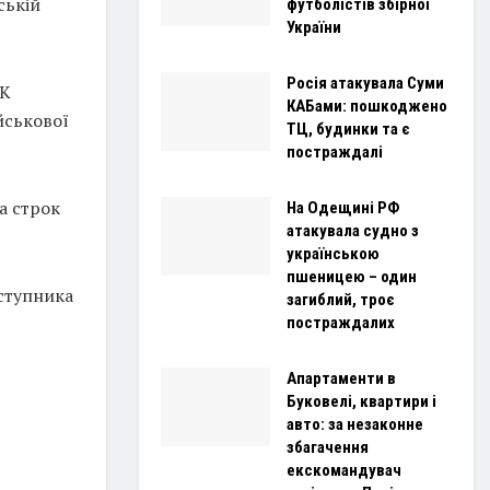
ській
футболістів збірної
України
Росія атакувала Суми
КК
КАБами: пошкоджено
йськової
ТЦ, будинки та є
постраждалі
а строк
На Одещині РФ
атакувала судно з
українською
пшеницею – один
ступника
загиблий, троє
постраждалих
Апартаменти в
Буковелі, квартири і
авто: за незаконне
збагачення
екскомандувач