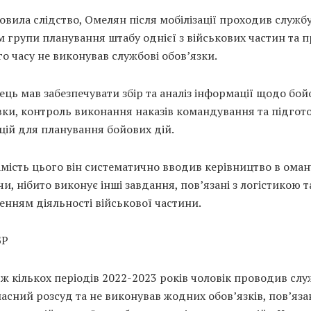
овила слідство, Омелян після мобілізації проходив служб
 групи планування штабу однієї з військових частин та 
о часу не виконував службові обов’язки.
ць мав забезпечувати збір та аналіз інформації щодо бой
ки, контроль виконання наказів командування та підгот
ій для планування бойових дій.
мість цього він систематично вводив керівництво в оман
и, нібито виконує інші завдання, пов’язані з логістикою т
енням діяльності військової частини.
БР
 кількох періодів 2022-2023 років чоловік проводив сл
ласний розсуд та не виконував жодних обов’язків, пов’язан