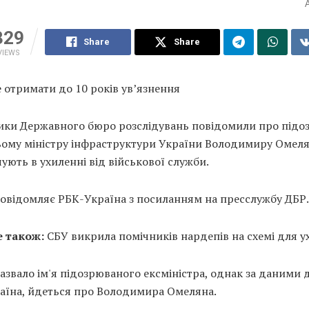
329
Share
Share
VIEWS
 отримати до 10 років ув’язнення
ики Державного бюро розслідувань повідомили про підо
ому міністру інфраструктури України Володимиру Омеля
ують в ухиленні від військової служби.
повідомляє РБК-Україна з посиланням на пресслужбу ДБР.
 також:
СБУ викрила помічників нардепів на схемі для у
азвало ім'я підозрюваного ексміністра, однак за даними
аїна, йдеться про Володимира Омеляна.