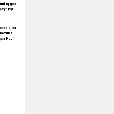
їні судно
лоту” РФ
повів, як
уватиме
рів Росії