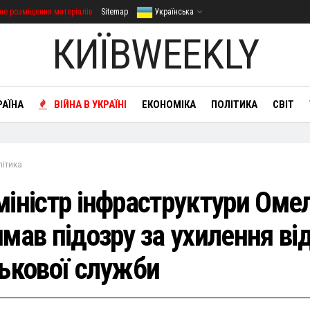
не розміщення матеріалів
Sitemap
Українська
КИЇВWEEKLY
РАЇНА
ВІЙНА В УКРАЇНІ
ЕКОНОМІКА
ПОЛІТИКА
СВІТ
літика
міністр інфраструктури Оме
мав підозру за ухилення ві
ськової служби