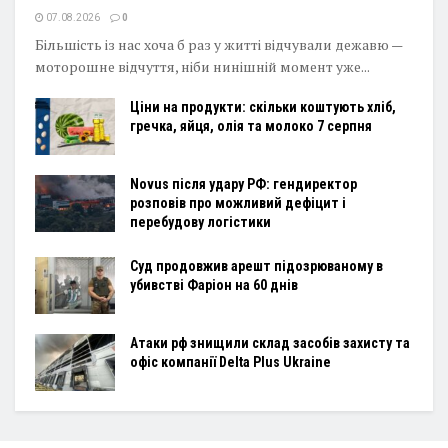
07.08.2026
0
Більшість із нас хоча б раз у житті відчували дежавю —
моторошне відчуття, ніби нинішній момент уже...
Ціни на продукти: скільки коштують хліб,
гречка, яйця, олія та молоко 7 серпня
Novus після удару РФ: гендиректор
розповів про можливий дефіцит і
перебудову логістики
Суд продовжив арешт підозрюваному в
убивстві Фаріон на 60 днів
Атаки рф знищили склад засобів захисту та
офіс компанії Delta Plus Ukraine