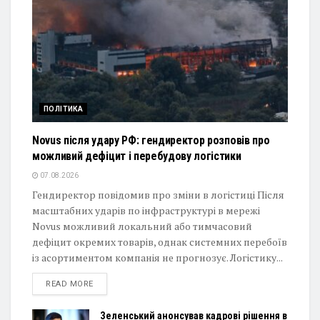
ПОЛІТИКА
Novus після удару РФ: гендиректор розповів про
можливий дефіцит і перебудову логістики
07.08.2026
Гендиректор повідомив про зміни в логістиці Після
масштабних ударів по інфраструктурі в мережі
Novus можливий локальний або тимчасовий
дефіцит окремих товарів, однак системних перебоїв
із асортиментом компанія не прогнозує. Логістику...
DETAILS
READ MORE
Зеленський анонсував кадрові рішення в