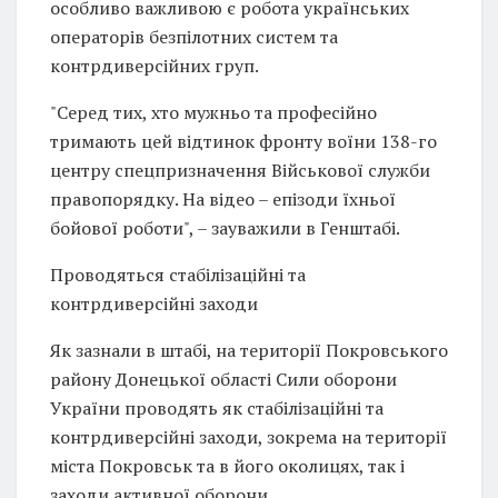
особливо важливою є робота українських
операторів безпілотних систем та
контрдиверсійних груп.
"Серед тих, хто мужньо та професійно
тримають цей відтинок фронту воїни 138-го
центру спецпризначення Військової служби
правопорядку. На відео – епізоди їхньої
бойової роботи", – зауважили в Генштабі.
Проводяться стабілізаційні та
контрдиверсійні заходи
Як зазнали в штабі, на території Покровського
району Донецької області Сили оборони
України проводять як стабілізаційні та
контрдиверсійні заходи, зокрема на території
міста Покровськ та в його околицях, так і
заходи активної оборони.