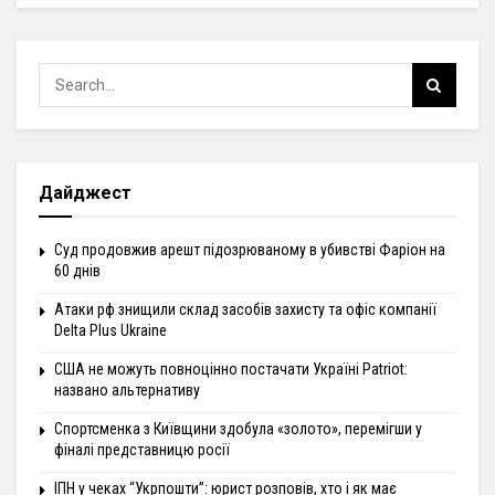
Дайджест
Суд продовжив арешт підозрюваному в убивстві Фаріон на
60 днів
Атаки рф знищили склад засобів захисту та офіс компанії
Delta Plus Ukraine
США не можуть повноцінно постачати Україні Patriot:
названо альтернативу
Спортсменка з Київщини здобула «золото», перемігши у
фіналі представницю росії
ІПН у чеках “Укрпошти”: юрист розповів, хто і як має