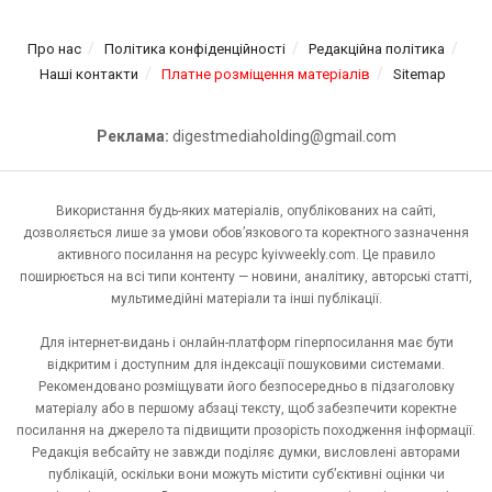
Про нас
Політика конфіденційності
Редакційна політика
Наші контакти
Платне розміщення матеріалів
Sitemap
Реклама:
digestmediaholding@gmail.com
Використання будь-яких матеріалів, опублікованих на сайті,
дозволяється лише за умови обов’язкового та коректного зазначення
активного посилання на ресурс kyivweekly.com. Це правило
поширюється на всі типи контенту — новини, аналітику, авторські статті,
мультимедійні матеріали та інші публікації.
Для інтернет-видань і онлайн-платформ гіперпосилання має бути
відкритим і доступним для індексації пошуковими системами.
Рекомендовано розміщувати його безпосередньо в підзаголовку
матеріалу або в першому абзаці тексту, щоб забезпечити коректне
посилання на джерело та підвищити прозорість походження інформації.
Редакція вебсайту не завжди поділяє думки, висловлені авторами
публікацій, оскільки вони можуть містити суб’єктивні оцінки чи