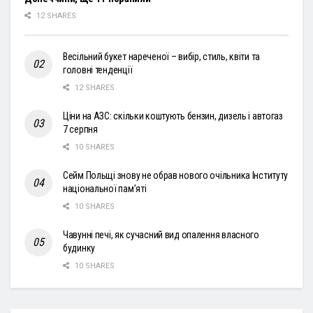
12 SHARES
Весільний букет нареченої – вибір, стиль, квіти та
головні тенденції
12 SHARES
Ціни на АЗС: скільки коштують бензин, дизель і автогаз
7 серпня
10 SHARES
Сейм Польщі знову не обрав нового очільника Інституту
національної пам’яті
10 SHARES
Чавунні печі, як сучасний вид опалення власного
будинку
10 SHARES