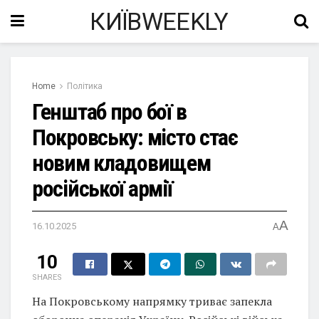
КИЇВWEEKLY
Home
Політика
Генштаб про бої в
Покровську: місто стає
новим кладовищем
російської армії
A
16.10.2025
A
10
SHARES
На Покровському напрямку триває запекла