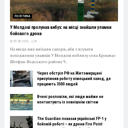
ПОЛІТИКА
У Молдові пролунав вибух: на місці знайшли уламки
бойового дрона
09.08.2026
0
На місце вже виїхали сапери, аби з'ясувати
походження уламків У Молдові поблизу села Крокмаз
Штефан-Водського району 9...
Через обстріл РФ на Житомирщині
призупинив роботу німецький завод, де
працюють 3500 людей
Вчені розповіли, які люди майже не
контактують із зовнішнім світом
The Guardian показав українські FP-1 у
бойовій роботі – як дрони Fire Point