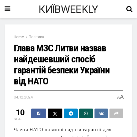
КИЇВWEEKLY
Home
Політика
Глава МЗС Литви назвав
найдешевший спосіб
гарантій безпеки України
від НАТО
A
04.12.2024
A
10
SHARES
Члени НАТО повинні надати гарантії для