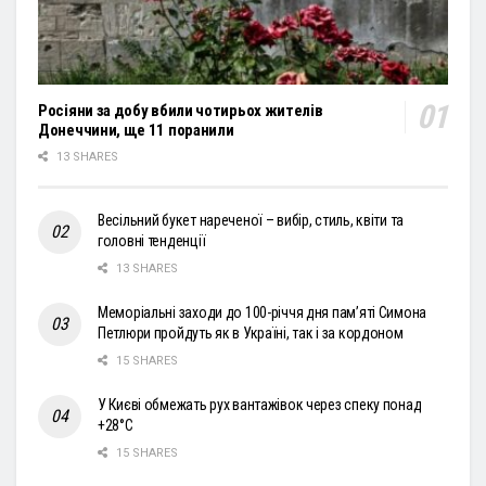
Росіяни за добу вбили чотирьох жителів
Донеччини, ще 11 поранили
13 SHARES
Весільний букет нареченої – вибір, стиль, квіти та
головні тенденції
13 SHARES
Меморіальні заходи до 100-річчя дня пам’яті Симона
Петлюри пройдуть як в Україні, так і за кордоном
15 SHARES
У Києві обмежать рух вантажівок через спеку понад
+28°С
15 SHARES