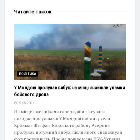
Читайте
також
ПОЛІТИКА
У Молдові пролунав вибух: на місці знайшли уламки
бойового дрона
09.08.2026
На місце вже виїхали сапери, аби з'ясувати
походження уламків У Молдові поблизу села
Крокмаз Штефан-Водського району 9 серпня
пролунав потужний вибух, після якого спалахнула
суха рослинність. Про це повідомляє РБК-Україна...