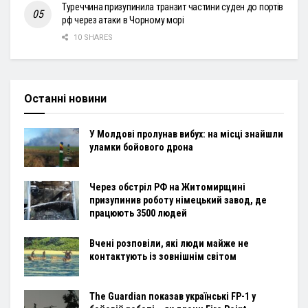
Туреччина призупинила транзит частини суден до портів
рф через атаки в Чорному морі
10 SHARES
Останні новини
У Молдові пролунав вибух: на місці знайшли
уламки бойового дрона
Через обстріл РФ на Житомирщині
призупинив роботу німецький завод, де
працюють 3500 людей
Вчені розповіли, які люди майже не
контактують із зовнішнім світом
The Guardian показав українські FP-1 у