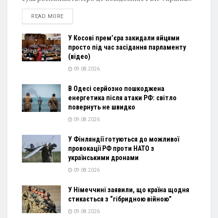
DETAILS
READ MORE
У Косові прем’єра закидали яйцями
просто під час засідання парламенту
(відео)
09.08.2026
В Одесі серйозно пошкоджена
енергетика після атаки РФ: світло
повернуть не швидко
09.08.2026
У Фінляндії готуються до можливої
провокації РФ проти НАТО з
українськими дронами
09.08.2026
У Німеччині заявили, що країна щодня
стикається з “гібридною війною”
09.08.2026