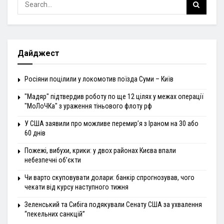
Дайджест
Росіяни поцілили у локомотив поїзда Суми – Київ
"Мадяр" підтвердив роботу по ще 12 цілях у межах операції
"МоЛоЧКа" з ураження тіньового флоту рф
У США заявили про можливе перемир’я з Іраном на 30 або
60 днів
Пожежі, вибухи, крики: у двох районах Києва впали
небезпечні об’єкти
Чи варто скуповувати долари: банкір спрогнозував, чого
чекати від курсу наступного тижня
Зеленський та Сибіга подякували Сенату США за ухвалення
“пекельних санкцій”