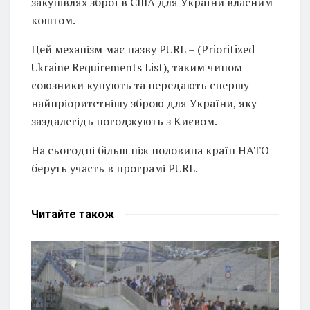
закупівлях зброї в США для України власним
коштом.
Цей механізм має назву PURL – (Prioritized
Ukraine Requirements List), таким чином
союзники купують та передають спершу
найпріоритетнішу зброю для України, яку
заздалегідь погоджують з Києвом.
На сьогодні більш ніж половина країн НАТО
беруть участь в програмі PURL.
Читайте
також