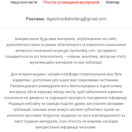
Наші контакти
Платне розміщення матеріалів
Sitemap
Реклама:
digestmediaholding@gmail.com
Використання будь-яких матеріалів, опублікованих на сайті,
дозволяється лише за умови обов’язкового та коректного зазначення
активного посилання на ресурс kyivweekly.com. Це правило
поширюється на всі типи контенту — новини, аналітику, авторські статті,
мультимедійні матеріали та інші публікації.
Для інтернет-видань і онлайн-платформ гіперпосилання має бути
відкритим і доступним для індексації пошуковими системами.
Рекомендовано розміщувати його безпосередньо в підзаголовку
матеріалу або в першому абзаці тексту, щоб забезпечити коректне
посилання на джерело та підвищити прозорість походження інформації.
Редакція вебсайту не завжди поділяє думки, висловлені авторами
публікацій, оскільки вони можуть містити суб’єктивні оцінки чи
аналітичні висновки. Водночас редакція не несе відповідальності за
зміст поданих матеріалів, їхню точність чи можливі наслідки
використання інформації читачами.