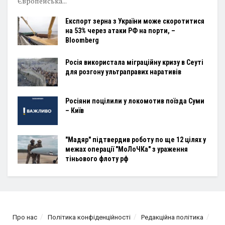
Європейська...
Експорт зерна з України може скоротитися
на 53% через атаки РФ на порти, –
Bloomberg
Росія використала міграційну кризу в Сеуті
для розгону ультраправих наративів
Росіяни поцілили у локомотив поїзда Суми
– Київ
"Мадяр" підтвердив роботу по ще 12 цілях у
межах операції "МоЛоЧКа" з ураження
тіньового флоту рф
Про нас
Політика конфіденційності
Редакційна політика