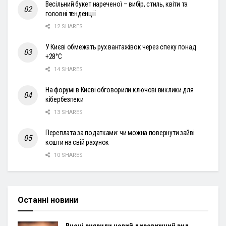
Весільний букет нареченої – вибір, стиль, квіти та
головні тенденції
12 SHARES
У Києві обмежать рух вантажівок через спеку понад
+28°С
14 SHARES
На форумі в Києві обговорили ключові виклики для
кібербезпеки
13 SHARES
Переплата за податками: чи можна повернути зайві
кошти на свій рахунок
10 SHARES
Останні новини