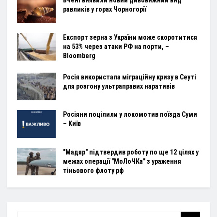
Вчені виявили новий дивовижний вид
равликів у горах Чорногорії
Експорт зерна з України може скоротитися
на 53% через атаки РФ на порти, –
Bloomberg
Росія використала міграційну кризу в Сеуті
для розгону ультраправих наративів
Росіяни поцілили у локомотив поїзда Суми
– Київ
"Мадяр" підтвердив роботу по ще 12 цілях у
межах операції "МоЛоЧКа" з ураження
тіньового флоту рф