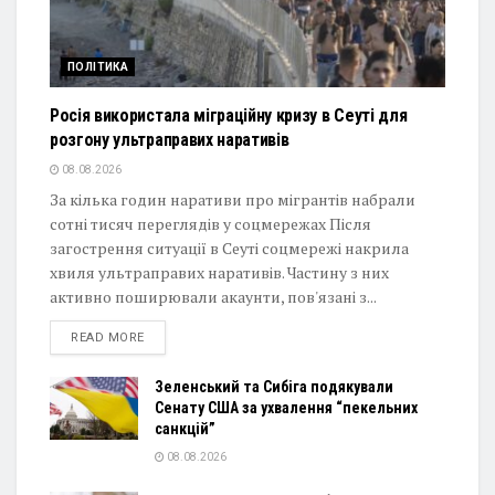
ПОЛІТИКА
Росія використала міграційну кризу в Сеуті для
розгону ультраправих наративів
08.08.2026
За кілька годин наративи про мігрантів набрали
сотні тисяч переглядів у соцмережах Після
загострення ситуації в Сеуті соцмережі накрила
хвиля ультраправих наративів. Частину з них
активно поширювали акаунти, пов'язані з...
DETAILS
READ MORE
Зеленський та Сибіга подякували
Сенату США за ухвалення “пекельних
санкцій”
08.08.2026