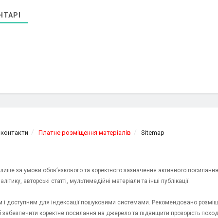
НТАРІ
 контакти
Платне розміщення матеріалів
Sitemap
я лише за умови обов’язкового та коректного зазначення активного посилання
ітику, авторські статті, мультимедійні матеріали та інші публікації.
им і доступним для індексації пошуковими системами. Рекомендовано розміщ
об забезпечити коректне посилання на джерело та підвищити прозорість пох