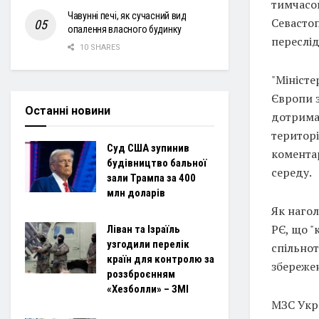
тимчасов
Чавунні печі, як сучасний вид
Севасто
опалення власного будинку
переслід
10 SHARES
"Міністе
Європи з
Останні новини
дотрима
територі
Суд США зупинив
коментар
будівництво бальної
середу.
зали Трампа за 400
млн доларів
Як нагол
РЄ, що "
Ліван та Ізраїль
узгодили перелік
спільнот
країн для контролю за
збережен
роззброєнням
«Хезболли» – ЗМІ
МЗС Укр