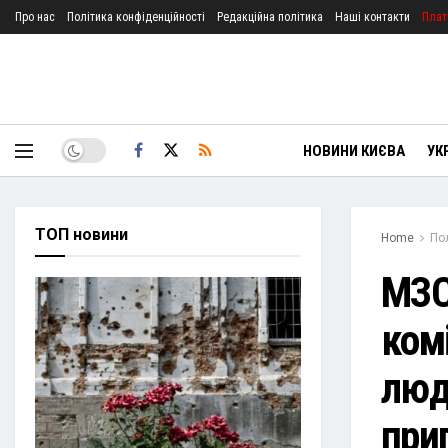
Про нас
Політика конфіденційності
Редакційна політика
Наші контакти
Плат
НОВИНИ КИЄВА
УК
ТОП новини
Home
По
МЗС
ком
люд
при