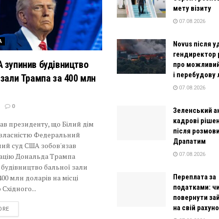
мету візиту
07.08.2026
А
Novus після у
гендиректор 
 зупинив будівництво
про можливи
і перебудову 
 зали Трампа за 400 млн
07.08.2026
0
Зеленський а
кадрові рішен
ав президенту, що Білий дім
після розмови
о власністю Федеральний
Драпатим
ий суд США зобов'язав
07.08.2026
рацію Дональда Трампа
 будівництво бальної зали
Переплата за
400 млн доларів на місці
податками: ч
 Східного...
повернути за
на свій рахун
DETAILS
ORE