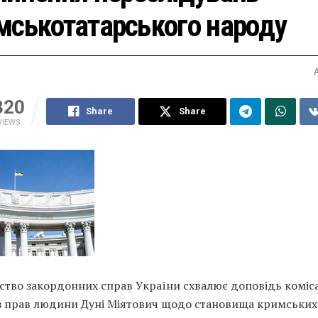
мськотатарського народу
320
Share
Share
VIEWS
рство закордонних справ України схвалює доповідь коміс
з прав людини Дуні Міятович щодо становища кримських 