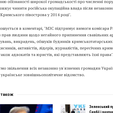
ню обізнаності широкої громадськості про численні пор
овжує чинити російська окупаційна влада після незаконн
 Кримського півострова у 2014 році".
ошується в коментарі, "МЗС підтримує вимоги комісара 
з прав людини щодо негайного припинення свавільних ар
дувань, викрадень, обшуків будинків кримськотатарських
исників, активістів, лідерів, журналістів, пересічних кри
 також адвокатів та юристів, які представляють їхні права"
мо звільнення всіх незаконно ув'язнених громадян Україн
 українське зовнішньополітичне відомство.
е
також
Зеленський п
Сербії і розпо