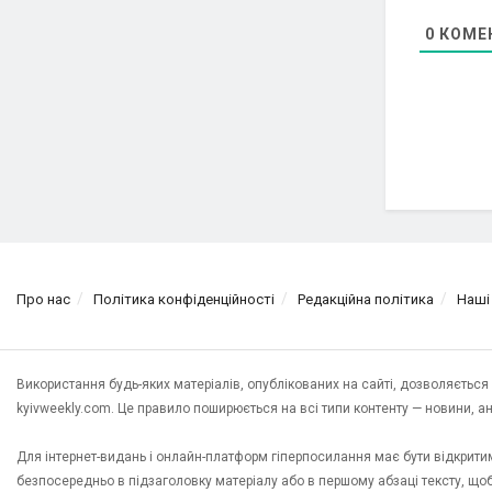
0
КОМЕ
Про нас
Політика конфіденційності
Редакційна політика
Наші
Використання будь-яких матеріалів, опублікованих на сайті, дозволяєтьс
kyivweekly.com. Це правило поширюється на всі типи контенту — новини, анал
Для інтернет-видань і онлайн-платформ гіперпосилання має бути відкрит
безпосередньо в підзаголовку матеріалу або в першому абзаці тексту, щ