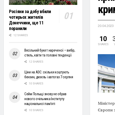
кри
Росіяни за добу вбили
чотирьох жителів
Донеччини, ще 11
20.04.2023
поранили
12 SHARES
10
SHARES
Весільний букет нареченої – вибір,
стиль, квіти та головні тенденції
12 SHARES
Ціни на АЗС: скільки коштують
бензин, дизель і автогаз 7 серпня
10 SHARES
Сейм Польщі знову не обрав
нового очільника Інституту
Міністе
національної пам’яті
Європи 
10 SHARES