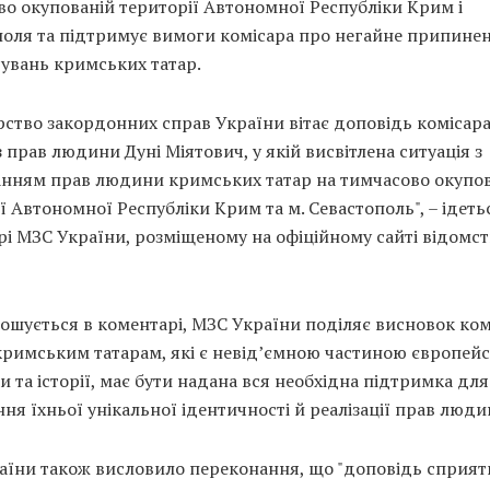
о окупованій території Автономної Республіки Крим і
поля та підтримує вимоги комісара про негайне припине
увань кримських татар.
рство закордонних справ України вітає доповідь комісар
 прав людини Дуні Міятович, у якій висвітлена ситуація з
нням прав людини кримських татар на тимчасово окупо
ї Автономної Республіки Крим та м. Севастополь", – ідеть
і МЗС України, розміщеному на офіційному сайті відомст
ошується в коментарі, МЗС України поділяє висновок ком
кримським татарам, які є невід’ємною частиною європейс
и та історії, має бути надана вся необхідна підтримка для
ня їхньої унікальної ідентичності й реалізації прав люди
аїни також висловило переконання, що "доповідь сприя