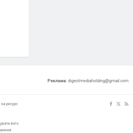
Реклама:
digestmediaholding@gmail.com
 на ресурс
увати його
одження