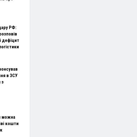
дару РФ:
розповів
й дефіцит
логістики
нонсував
ня в ЗСУ
 з
и можна
йві кошти
ок