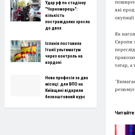
поширен
Удар рф по стадіону
які прод
"Чорноморець":
кількість
окупації
постраждалих зросла
до двох
Як нагол
Європи 
Іспанія поставила
переслі
Італії ультиматум
через контроль на
правозах
кордоні
татар, а
Нова професія за два
"Вимагає
місяці: для ВПО на
резюмує
Київщині відкрили
безкоштовний курс
Читайт