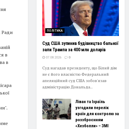
ння
а Ради
ПОЛІТИКА
Суд США зупинив будівництво бальної
ваній
зали Трампа за 400 млн доларів
ся в
07.08.2026
0
ва в
Суд нагадав президенту, що Білий дім
не є його власністю Федеральний
апеляційний суд США зобов'язав
ісара
адміністрацію Дональда...
ької
Ліван та Ізраїль
ни".
узгодили перелік
країн для контролю за
роззброєнням
тиме
«Хезболли» – ЗМІ