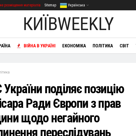
не розміщення матеріалів
Sitemap
Українська
КИЇВWEEKLY
РАЇНА
ВІЙНА В УКРАЇНІ
ЕКОНОМІКА
ПОЛІТИКА
СВІТ
літика
 України поділяє позицію
ісара Ради Європи з прав
ини щодо негайного
пинення переслідувань