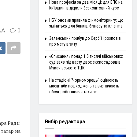
Нова професія за два місяці: для ВПО на
Київщині відкрили безкоштовний курс
НБУ оновив правила фінмоніторингу: що
зміниться для банків, бізнесу та клієнтів
A
0
A
Зеленський прибув до Сербії і розповів
про мету візиту
«Списання» понад 1,5 тисячі військових:
суд взяв під варту двох експосадовців
Мукачівського ТЦК
На стадіоні "Чорноморець" оцінюють
масштаби пошкоджень та визначають
обсяг робіт після атаки рф
Вибір редактора
ара Ради
татар на