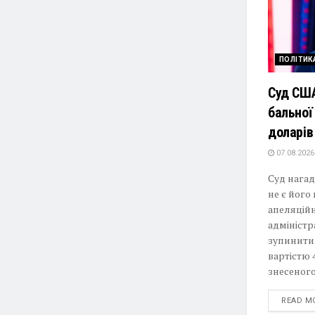
ПОЛІТИК
Суд США
бальної
доларів
07.08.2026
Суд нагад
не є йог
апеляційн
адмініст
зупинити
вартістю 
знесеного
READ M