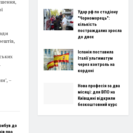
ушення,
ої
Удар рф по стадіону
"Чорноморець":
кількість
постраждалих зросла
Ради
до двох
ештів,
Іспанія поставила
мських
Італії ультиматум
.
через контроль на
кордоні
и", –
Нова професія за два
місяці: для ВПО на
Київщині відкрили
безкоштовний курс
рибув до
вів про