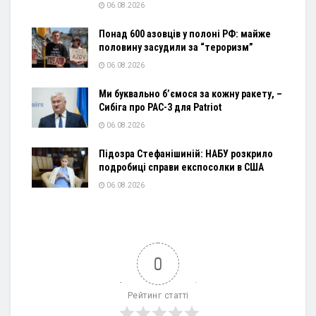
06.08.2026
Понад 600 азовців у полоні РФ: майже
половину засудили за “тероризм”
06.08.2026
Ми буквально б’ємося за кожну ракету, –
Сибіга про PAC-3 для Patriot
06.08.2026
Підозра Стефанішиній: НАБУ розкрило
подробиці справи експосолки в США
06.08.2026
0
Рейтинг статті