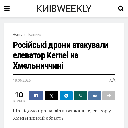
КИЇВWEEKLY
Home
Політика
Російські дрони атакували
елеватор Kernel на
Хмельниччині
A
19.05.2026
A
10
SHARES
Що відомо про наслідки атаки на елеватор у
Хмельницькій області?