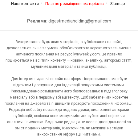
Наші контакти
Платне розміщення матеріалів
Sitemap
Реклама:
digestmediaholding@gmail.com
Використання будь-яких матеріалів, опублікованих на сайті,
дозволяється лише за умови обов’язкового та коректного зазначення
активного посилання на ресурс kyivweekly.com. Це правило
поширюється на всі типи контенту — новини, аналітику, авторські статті,
мультимедійні матеріали та інші публікації.
Для інтернет-видань і онлайн-платформ гіперпосилання має бути
відкритим і доступним для індексації пошуковими системами.
Рекомендовано розміщувати його безпосередньо в підзаголовку
матеріалу або в першому абзаці тексту, щоб забезпечити коректне
посилання на джерело та підвищити прозорість походження інформації.
Редакція вебсайту не завжди поділяє думки, висловлені авторами
публікацій, оскільки вони можуть містити суб’єктивні оцінки чи
аналітичні висновки. Водночас редакція не несе відповідальності за
зміст поданих матеріалів, їхню точність чи можливі наслідки
використання інформації читачами.