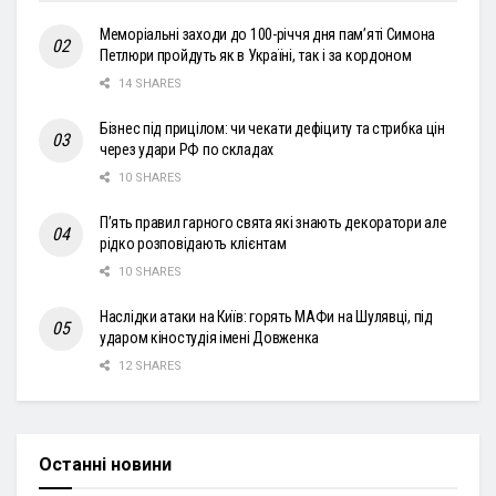
Меморіальні заходи до 100-річчя дня пам’яті Симона
Петлюри пройдуть як в Україні, так і за кордоном
14 SHARES
Бізнес під прицілом: чи чекати дефіциту та стрибка цін
через удари РФ по складах
10 SHARES
П’ять правил гарного свята які знають декоратори але
рідко розповідають клієнтам
10 SHARES
Наслідки атаки на Київ: горять МАФи на Шулявці, під
ударом кіностудія імені Довженка
12 SHARES
Останні новини