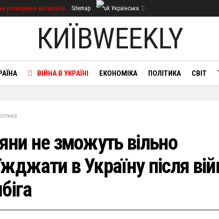
не розміщення матеріалів
Sitemap
Українська
КИЇВWEEKLY
РАЇНА
ВІЙНА В УКРАЇНІ
ЕКОНОМІКА
ПОЛІТИКА
СВІТ
літика
іяни не зможуть вільно
їжджати в Україну після вій
біга