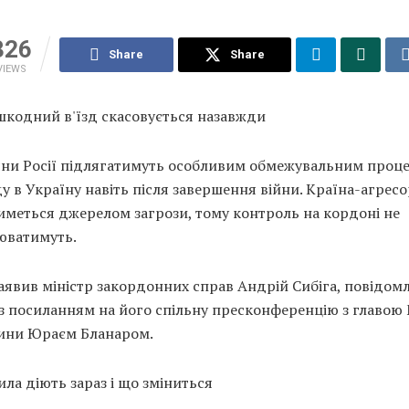
326
Share
Share
VIEWS
шкодний в'їзд скасовується назавжди
ни Росії підлягатимуть особливим обмежувальним проц
ду в Україну навіть після завершення війни. Країна-агрес
иметься джерелом загрози, тому контроль на кордоні не
юватимуть.
аявив міністр закордонних справ Андрій Сибіга, повідом
 з посиланням на його спільну пресконференцію з главою
ини Юраєм Бланаром.
ила діють зараз і що зміниться