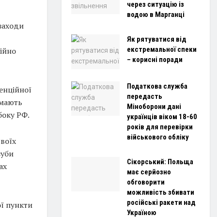
через ситуацію із
водою в Марганці
заходи
Як рятуватися від
екстремальної спеки
ційно
– корисні поради
Податкова служба
енційної
передасть
 мають
Міноборони дані
боку РФ.
українців віком 18-60
років для перевірки
військового обліку
воїх
зуби
Сікорський: Польща
ах
має серйозно
обговорити
можливість збивати
російські ракети над
ої пункти
Україною