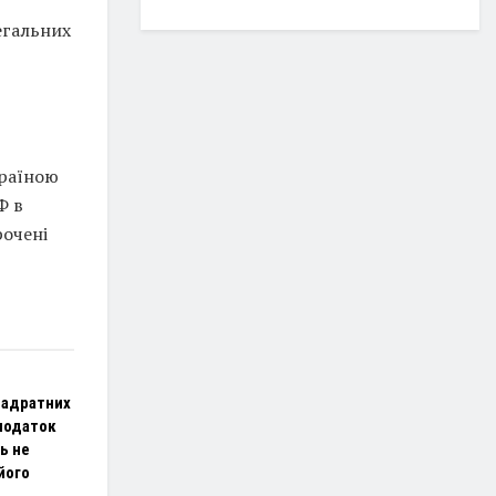
егальних
країною
Ф в
рочені
вадратних
 податок
ь не
його