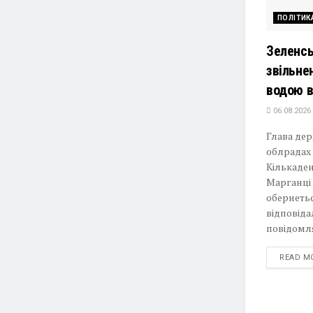
ПОЛІТИК
Зеленсь
звільне
водою в
06.08.2026
Глава дер
облрадах 
Кількаден
Марганці 
обернеть
відповіда
повідомля
READ M