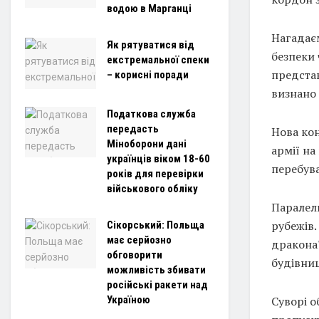
водою в Марганці
Нагадаєм
Як рятуватися від
безпеки 
екстремальної спеки
представ
– корисні поради
визнано 
Податкова служба
передасть
Нова ко
Міноборони дані
армії на
українців віком 18-60
перебува
років для перевірки
військового обліку
Паралель
рубежів.
Сікорський: Польща
має серйозно
дракона
обговорити
будівниц
можливість збивати
російські ракети над
Україною
Суворі о