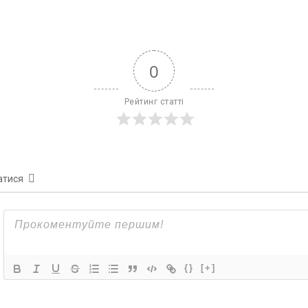
0
Рейтинг статті
атися
{}
[+]