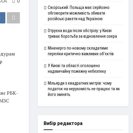
A
0
A
Сікорський: Польща має серйозно
обговорити можливість збивати
російські ракети над Україною
Отруєна вода після обстрілу: у Києві
триває боротьба за відновлення озера
Міненерго по-новому складатиме
едурам
переліки критично важливих об’єктів
ор
У Києві та області оголошено
надзвичайну пожежну небезпеку
Мільярди з квадратних метрів: чому
податок на нерухомість не працює та як
ляє РБК-
його змінять
 МЗС
Вибір редактора