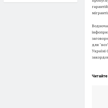
пропуску
гаранті
мігранті
Водноча
інфопри
заговори
для "воз
Україні 
закордо
Читайт