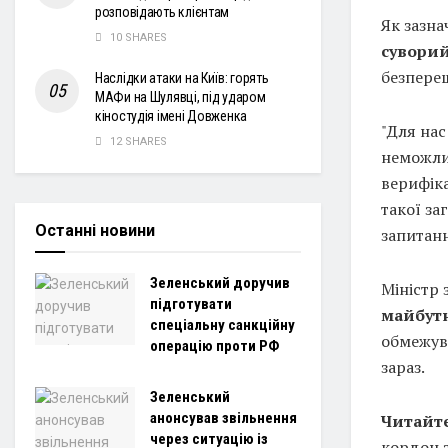
розповідають клієнтам
Як зазна
10 SHARES
суворий
безпере
Наслідки атаки на Київ: горять
МАФи на Шулявці, під ударом
кіностудія імені Довженка
"Для нас
12 SHARES
неможлив
верифіка
такої за
Останні новини
запитанн
Зеленський доручив
Міністр
підготувати
майбут
спеціальну санкційну
обмежув
операцію проти РФ
зараз.
Зеленський
анонсував звільнення
Читайт
через ситуацію із
кордон 