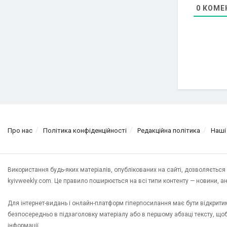
0
КОМЕ
Про нас
Політика конфіденційності
Редакційна політика
Наші
Використання будь-яких матеріалів, опублікованих на сайті, дозволяєтьс
kyivweekly.com. Це правило поширюється на всі типи контенту — новини, анал
Для інтернет-видань і онлайн-платформ гіперпосилання має бути відкрит
безпосередньо в підзаголовку матеріалу або в першому абзаці тексту, щ
інформації.