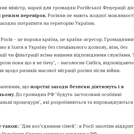
чив міністр, наразі для громадян Російської Федерації діє
 режим перевірок
. Росіяни не мають жодної можливост
шкодно потрапити на територію України.
 Росія – це ворожа країна, це країна-агресор. Громадянину
о в'їхати в Україну без спеціального дозволу, візи, без
ції чи фільтрації всіма нашими відповідними службами. 
грози поки що я не бачу", – наголосив Сибіга, відповідаюч
я щодо ризиків масової міграції росіян після війни.
 запевнив, що
жорсткі заходи безпеки діятимуть і в
ньому
. До громадян РФ "будуть застосовані особливі
альні процедури", які розробляються та впроваджуються
е також:
"Для возʼєднання сімей": в Росії захотіли відкри
з Україною Європа закриває кордони з РФ