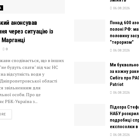
А
06.08.2026
кий анонсував
Понад 600 азо
полоні РФ: м
ння через ситуацію із
половину зас
 Марганці
“тероризм”
0
06.08.2026
жави сподівається, що в інших
Ми буквально
"не будуть спати" під час НС
за кожну раке
на відсутність води у
Сибіга про PA
Дніпропетровської області
Patriot
ся звільненням для
06.08.2026
льної особи. Про це
є РБК-Україна з...
Підозра Стеф
НАБУ розкрил
DETAILS
ORE
подробиці сп
експосолки в
06.08.2026