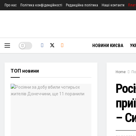
Про нас
Політика конфіденційності
Редакційна політика
Наші контакти
Плат
НОВИНИ КИЄВА
УК
ТОП новини
Home
По
Рос
при
– Си