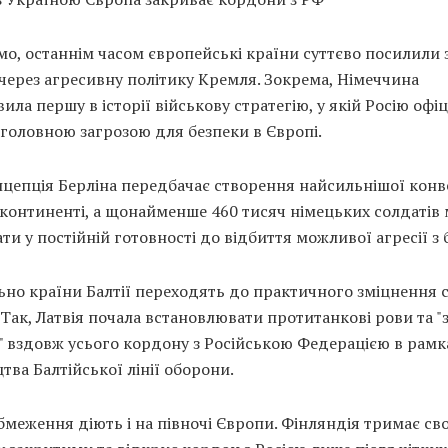
о, останнім часом європейські країни суттєво посилили 
через агресивну політику Кремля. Зокрема, Німеччина
ила першу в історії військову стратегію, у якій Росію офі
головною загрозою для безпеки в Європі.
нцепція Берліна передбачає створення найсильнішої конв
 континенті, а щонайменше 460 тисяч німецьких солдатів
ти у постійній готовності до відбиття можливої агресії з 
но країни Балтії переходять до практичного зміцнення с
 Так, Латвія почала встановлювати протитанкові рови та "
" вздовж усього кордону з Російською Федерацією в рамк
тва Балтійської лінії оборони.
бмеження діють і на півночі Європи. Фінляндія тримає св