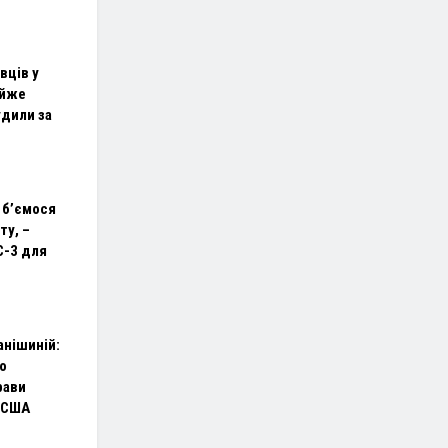
вців у
айже
удили за
 б’ємося
ту, –
C-3 для
анішиній:
о
рави
 США