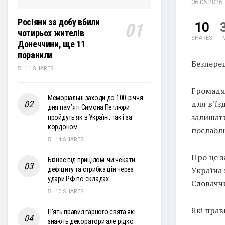
06.06.2026
Росіяни за добу вбили
10
чотирьох жителів
SHARES
Донеччини, ще 11
поранили
Безпере
11 SHARES
Громадя
Меморіальні заходи до 100-річчя
для в'їз
дня пам’яті Симона Петлюри
залишат
пройдуть як в Україні, так і за
кордоном
послабл
14 SHARES
Про це з
Бізнес під прицілом: чи чекати
Україна
дефіциту та стрибка цін через
удари РФ по складах
Словачч
10 SHARES
Які прав
П’ять правил гарного свята які
знають декоратори але рідко