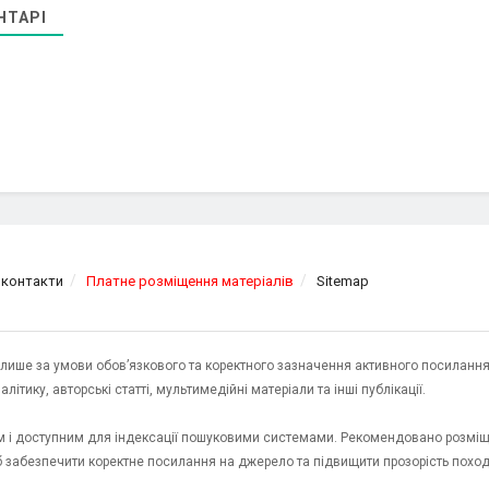
НТАРІ
 контакти
Платне розміщення матеріалів
Sitemap
я лише за умови обов’язкового та коректного зазначення активного посилання
ітику, авторські статті, мультимедійні матеріали та інші публікації.
им і доступним для індексації пошуковими системами. Рекомендовано розміщ
об забезпечити коректне посилання на джерело та підвищити прозорість пох