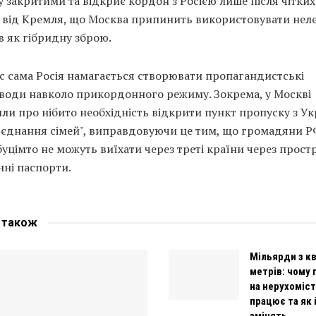
 закритими та відкриє кордон з Росією лише після чітких
й від Кремля, що Москва припинить використовувати нел
в як гібридну зброю.
с сама Росія намагається створювати пропагандистські
води навколо прикордонного режиму. Зокрема, у Москві
ли про нібито необхідність відкрити пункт пропуску з У
’єднання сімей", виправдовуючи це тим, що громадяни Р
буцімто не можуть виїхати через треті країни через прост
нні паспорти.
е
також
Мільярди з к
метрів: чому
на нерухоміст
працює та як 
змінять