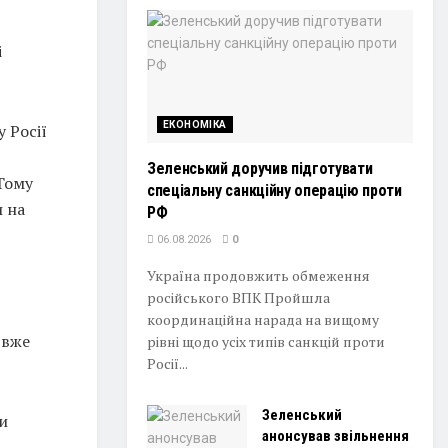
і
ЕКОНОМІКА
 Росії
Зеленський доручив підготувати
Тому
спеціальну санкційну операцію проти
и на
РФ
06.08.2026
0
Україна продовжить обмеження
російського ВПК Пройшла
координаційна нарада на вищому
 вже
рівні щодо усіх типів санкцій проти
Росії...
Зеленський
ти
анонсував звільнення