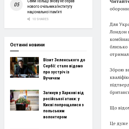
Читайте
Сейм Польщі знову не обрав
нового очільника Інституту
оборонн
національної пам’яті
10 SHARES
Для Укра
Лондон п
комбінац
Останні новини
близько 
отримала
Візит Зеленського до
Сербії: стало відомо
Зброю в
про зустріч із
кваліфік
Вучичем
підтверд
британсь
Загинув у Харкові від
російської атаки: у
Києві попрощалися з
Що відо
польським
волонтером
Це дуже 