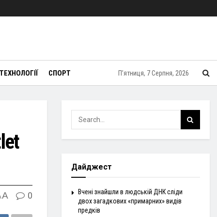
ТЕХНОЛОГІЇ
СПОРТ
П’ятниця, 7 Серпня, 2026
let
Дайджест
Вчені знайшли в людській ДНК сліди
A
0
A
двох загадкових «примарних» видів
предків