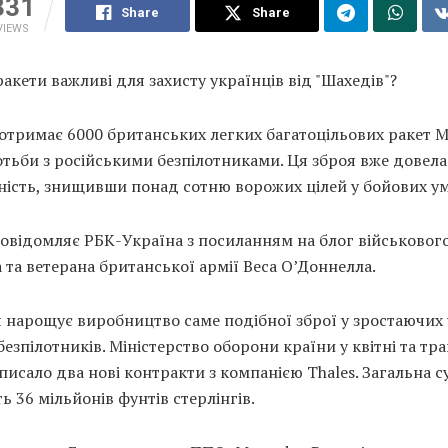
331
Share
Share
VIEWS
ракети важливі для захисту українців від "Шахедів"?
отримає 6000 британських легких багатоцільових ракет M
тьби з російськими безпілотниками. Ця зброя вже довел
ність, знищивши понад сотню ворожих цілей у бойових ум
овідомляє РБК-Україна з посиланням на блог військовог
 та ветерана британської армії Веса О’Доннелла.
 нарощує виробництво саме подібної зброї у зростаючих
безпілотників. Міністерство оборони країни у квітні та тра
писало два нові контракти з компанією Thales. Загальна с
ь 36 мільйонів фунтів стерлінгів.