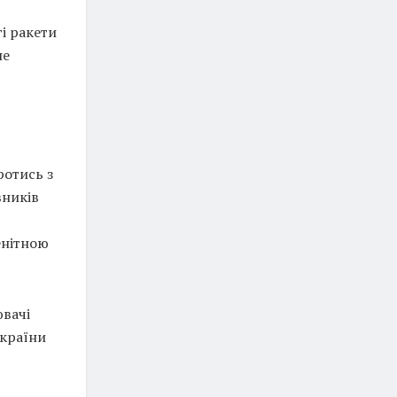
і ракети
не
ротись з
вників
енітною
вачі
України