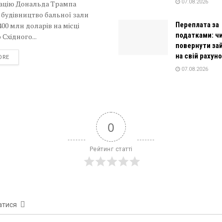
07.08.2026
рацію Дональда Трампа
 будівництво бальної зали
Переплата за
400 млн доларів на місці
податками: ч
 Східного...
повернути за
на свій рахун
DETAILS
ORE
07.08.2026
0
Рейтинг статті
атися