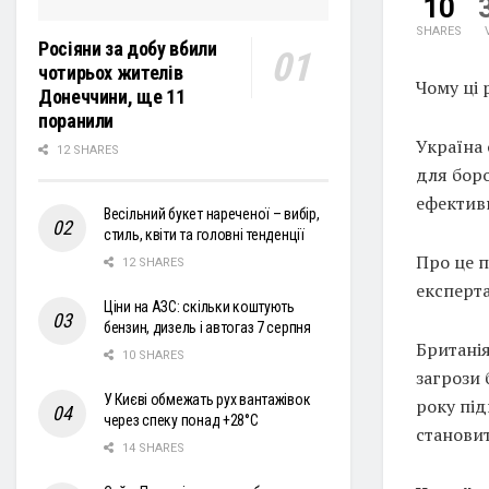
10
SHARES
Росіяни за добу вбили
чотирьох жителів
Чому ці 
Донеччини, ще 11
поранили
Україна 
12 SHARES
для боро
ефектив
Весільний букет нареченої – вибір,
стиль, квіти та головні тенденції
Про це п
12 SHARES
експерта
Ціни на АЗС: скільки коштують
бензин, дизель і автогаз 7 серпня
Британія
10 SHARES
загрози 
У Києві обмежать рух вантажівок
року під
через спеку понад +28°С
становит
14 SHARES