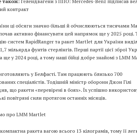
 також:
Гелендвагени з ППО: Mercedes-Benz підписав ве
ий контракт
їни ці обсяги значно більші й обчислюються тисячами Mar
очав активно фінансувати цей напрямок ще у 2025 році. 
ію систем RapidRanger та ракет Martlet для України виді
1,7 мільярда фунтів стерлінгів. Перші партії цієї зброї Ук
 ще у 2024 році, а тому наші бійці добре знайомі з LMM Ma
иготовляють у Белфасті. Там працюють близько 700
ованих спеціалістів. Тодішній міністр оборони Джон Гілі
ив, що ракети «перевірені в боях». Їх успішно використо
кі повітряні сили протягом останніх місяців.
мо про LMM Martlet
компактна ракета вагою всього 13 кілограмів, тому її лег