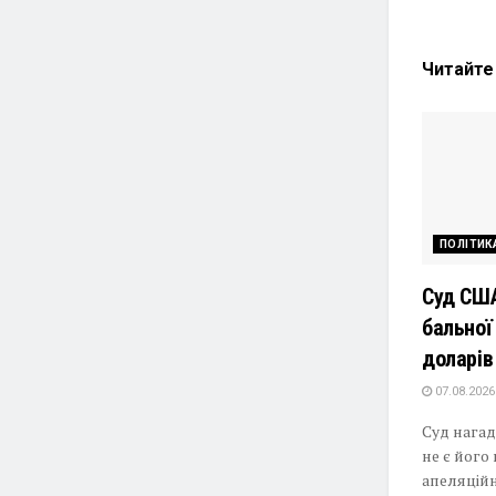
Читайт
ПОЛІТИК
Суд США
бальної
доларів
07.08.2026
Суд нагад
не є йог
апеляційн