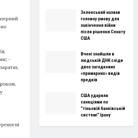
Зеленський назвав
лазерний
головну умову для
закінчення війни
нно
після рішення Сенату
США
від
Вчені знайшли в
ми; –
людській ДНК сліди
паратах.
двох загадкових
«примарних» видів
предків
ироком.
у
США ударили
санкціями по
“тіньовій банківській
системі” Ірану
ереносні