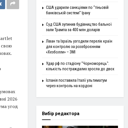
США ударили санкціями по “тіньовій
банківській системі” Ірану
Суд США зупинив будівництво бальної
зали Трампа за 400 млн доларів
artlet
Ліван та Ізраїль узгодили перелік країн
а свою
для контролю за роззброєнням
«Хезболли» – ЗМІ
овах.
Удар рф по стадіону "Чорноморець":
о
кількість постраждалих зросла до двох
Іспанія поставила Італії ультиматум
через контроль на кордоні
 умовах
вні 2026
ума угод
Вибір редактора