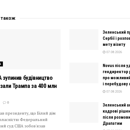
е
також
Зеленський п
Сербії і розпо
мету візиту
07.08.2026
А
Novus після у
гендиректор 
 зупинив будівництво
про можливи
і перебудову 
 зали Трампа за 400 млн
07.08.2026
0
Зеленський а
кадрові рішен
ав президенту, що Білий дім
після розмови
о власністю Федеральний
Драпатим
ий суд США зобов'язав