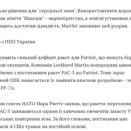
ьне рішення для "середньої зони". Використовувати дорог
для збиття "Шахедів" – марнотратство, а зенітні установки 
ають достатню дальність. Martlet заповнює цей розрив.
з з ППО України
увають сильний дефіцит ракет для Patriot, що можуть бо
ою окупантів. Компанія Lockheed Martin попередила замо
леми з постачанням ракет PAC-3 до Patriot. Тому зараз
яний ОПК намагається їх замінити власною розробкою – з
FP-7.x.
ом генсек НАТО Марк Рютте заявив, що ракети-перехоплю
PAC-3 залишаються одним із ключових елементів захисту 
йських повітряних атак. За його словами, постачання цих
сів зі США триває на постійній основі.