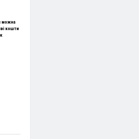
и можна
йві кошти
ок