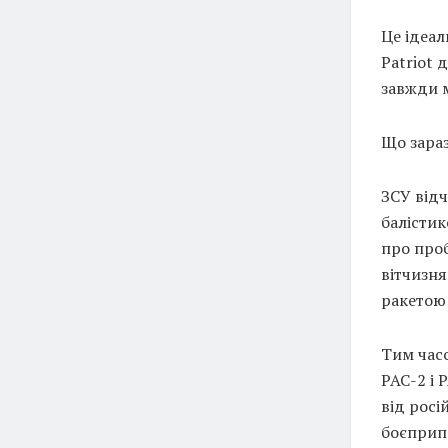
Це ідеал
Patriot 
завжди м
Що зара
ЗСУ відч
балістик
про проб
вітчизн
ракетою 
Тим час
PAC-2 і 
від росі
боєприпа