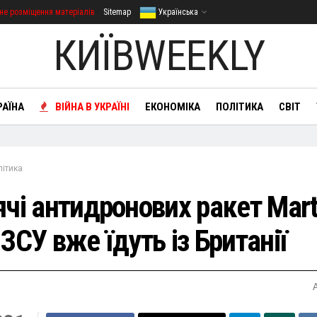
не розміщення матеріалів
Sitemap
Українська
КИЇВWEEKLY
РАЇНА
ВІЙНА В УКРАЇНІ
ЕКОНОМІКА
ПОЛІТИКА
СВІТ
літика
ячі антидронових ракет Mart
ЗСУ вже їдуть із Британії