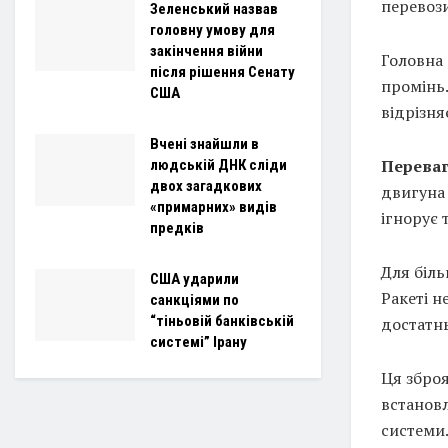
перевози
Зеленський назвав
головну умову для
закінчення війни
Головна 
після рішення Сенату
промінь.
США
відрізня
Вчені знайшли в
Переваг
людській ДНК сліди
двох загадкових
двигуна 
«примарних» видів
ігнорує 
предків
Для біль
США ударили
Ракеті н
санкціями по
“тіньовій банківській
достатнь
системі” Ірану
Ця зброя
встановл
системи