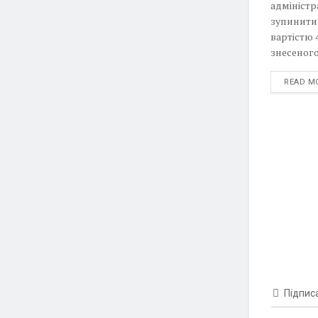
адмініст
зупинити
вартістю 
знесеного
READ M
Підпис