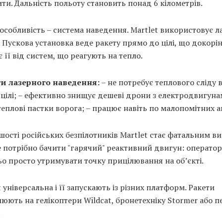
ти. Дальність польоту становить понад 6 кілометрів.
особливість – система наведення. Martlet використовує 
 Пускова установка веде ракету прямо до цілі, що докорі
є її від систем, що реагують на тепло.
и лазерного наведення:
– не потребує теплового сліду 
цілі; – ефективно знищує дешеві дрони з електродвигуна
теплові пастки ворога; – працює навіть по малопомітних а
шості російських безпілотників Martlet стає фатальним в
е потрібно бачити "гарячий" реактивний двигун: оператор
о просто утримувати точку прицілювання на об’єкті.
 універсальна і її запускають із різних платформ. Ракети
юють на гелікоптери Wildcat, бронетехніку Stormer або п
.