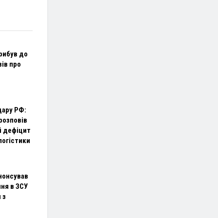
рибув до
вів про
дару РФ:
розповів
й дефіцит
логістики
нонсував
ня в ЗСУ
 з