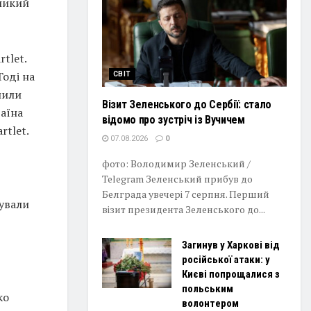
ликий
tlet.
Тоді на
СВІТ
лили
Візит Зеленського до Сербії: стало
раїна
відомо про зустріч із Вучичем
rtlet.
07.08.2026
0
фото: Володимир Зеленський /
Telegram Зеленський прибув до
Белграда увечері 7 серпня. Перший
вували
візит президента Зеленського до...
Загинув у Харкові від
російської атаки: у
Києві попрощалися з
польським
ко
волонтером